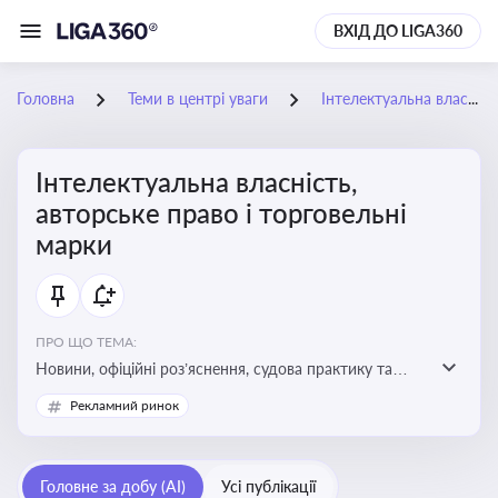
ВХІД ДО LIGA360
Головна
Теми в центрі уваги
Інтелектуальна власність, авторське право і торговельні марки
Інтелектуальна власність,
авторське право і торговельні
марки
ПРО ЩО ТЕМА:
Новини, офіційні роз’яснення, судова практику та
експертні матеріали, що стосуються авторського
Рекламний ринок
права, реєстрації та захисту торговельних марок,
боротьби з порушеннями прав інтелектуальної
власності, а також змін у законодавстві у цій сфері
Головне за добу (AI)
Усі публікації