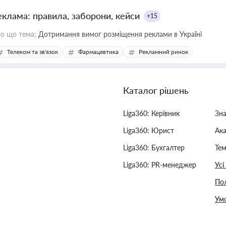
еклама: правила, заборони, кейси
+15
о що тема:
Дотримання вимог розміщення реклами в Україні
Телеком та зв'язок
Фармацевтика
Рекламний ринок
Каталог рішень
Liga360: Керівник
Зн
Liga360: Юрист
Ак
Liga360: Бухгалтер
Тем
Liga360: PR-менеджер
Усі
Пол
Умо