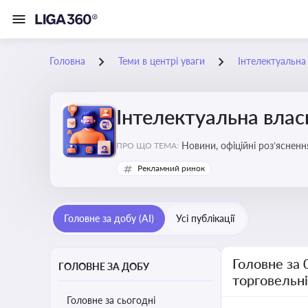
Головна
Теми в центрі уваги
Інтелектуальна 
Інтелектуальна власн
Новини, офіційні роз’ясненн
ПРО ЩО ТЕМА:
марок, боротьби з порушення
Рекламний ринок
Головне за добу (AI)
Усі публікації
Головне за 
ГОЛОВНЕ ЗА ДОБУ
торговельн
Головне за сьогодні