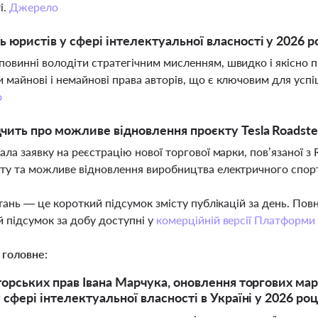
і.
Джерело
ь юристів у сфері інтелектуальної власності у 2026 р
овинні володіти стратегічним мисленням, швидко і якісно п
 майнові і немайнові права авторів, що є ключовим для успі
о
чить про можливе відновлення проєкту Tesla Roadste
дала заявку на реєстрацію нової торгової марки, пов’язаної з
ту та можливе відновлення виробництва електричного спор
тань — це короткий підсумок змісту публікацій за день. По
 підсумок за добу доступні у
комерційній версії Платформи
 головне:
торських прав Івана Марчука, оновлення торгових ма
сфері інтелектуальної власності в Україні у 2026 роц