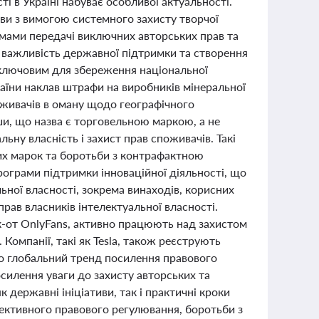
ті в Україні набуває особливої актуальності.
ави з вимогою системного захисту творчої
емами передачі виключних авторських прав та
 важливість державної підтримки та створення
є ключовим для збереження національної
аїни наклав штрафи на виробників мінеральної
живачів в оману щодо географічного
ши, що назва є торговельною маркою, а не
ьну власність і захист прав споживачів. Такі
х марок та боротьби з контрафактною
рограми підтримки інноваційної діяльності, що
ної власності, зокрема винаходів, корисних
прав власників інтелектуальної власності.
к-от OnlyFans, активно працюють над захистом
Компанії, такі як Tesla, також реєструють
про глобальний тренд посилення правового
осилення уваги до захисту авторських та
к державні ініціативи, так і практичні кроки
фективного правового регулювання, боротьби з