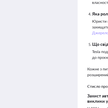
власност
Яка рол
Юристи п
захищати
Джерел
Що свід
Tesla по
до проєк
Кожне з пи
розширений
Стисло про
Захист ав
виклики у 