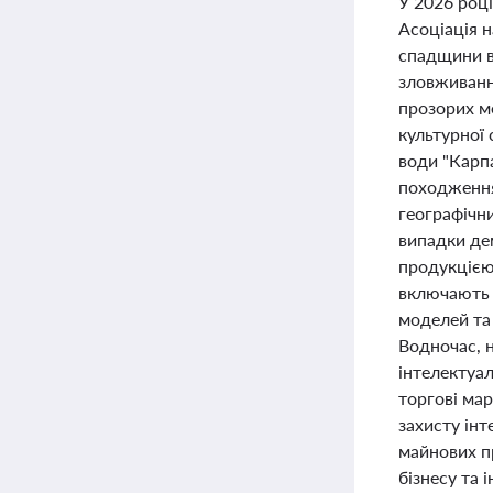
У 2026 році
Асоціація 
спадщини в
зловживанн
прозорих м
культурної
води "Карп
походження 
географічни
випадки де
продукцією
включають 
моделей та 
Водночас, 
інтелектуал
торгові мар
захисту інт
майнових пр
бізнесу та