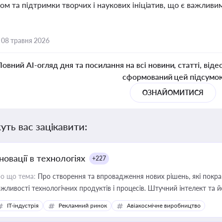
м та підтримки творчих і наукових ініціатив, що є важливи
,
08 травня 2026
Повний AI-огляд дня та посилання на всі новини, статті, віде
сформований цей підсумо
ОЗНАЙОМИТИСЯ
уть вас зацікавити:
новації в технологіях
+227
о що тема:
Про створення та впровадження нових рішень, які покра
жливості технологічних продуктів і процесів. Штучний інтелект та 
IT-індустрія
Рекламний ринок
Авіакосмічне виробництво