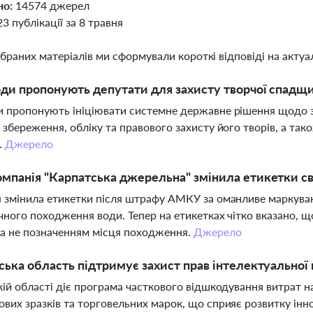
но:
14574 джерел
23 публікації за 8 травня
ібраних матеріалів ми сформували короткі відповіді на актуал
оди пропонують депутати для захисту творчої спадщ
 пропонують ініціювати системне державне рішення щодо 
 збереження, обліку та правового захисту його творів, а так
.
Джерело
мпанія "Карпатська джерельна" змінила етикетки св
 змінила етикетки після штрафу АМКУ за оманливе маркува
чного походження води. Тепер на етикетках чітко вказано, 
а не позначенням місця походження.
Джерело
ська область підтримує захист прав інтелектуальної 
кій області діє програма часткового відшкодування витрат н
вих зразків та торговельних марок, що сприяє розвитку інно