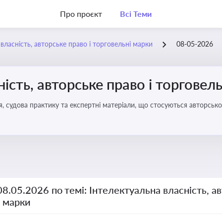
Про проєкт
Всі Теми
власність, авторське право і торговельні марки
08-05-2026
ість, авторське право і торговел
я, судова практику та експертні матеріали, що стосуються авторсько
ми прав інтелектуальної власності, а також змін у законодавстві у 
08.05.2026 по темі: Інтелектуальна власність, ав
і марки