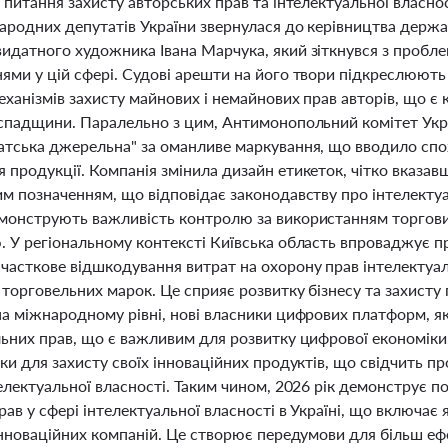
 питання захисту авторських прав та інтелектуальної власнос
народних депутатів України звернулася до керівництва держ
идатного художника Івана Марчука, який зіткнувся з пробл
ями у цій сфері. Судові арешти на його твори підкреслюють
еханізмів захисту майнових і немайнових прав авторів, що 
 спадщини. Паралельно з цим, Антимонопольний комітет Укр
атська джерельна" за оманливе маркування, що вводило спо
продукції. Компанія змінила дизайн етикеток, чітко вказав
м позначенням, що відповідає законодавству про інтелектуал
монструють важливість контролю за використанням торгови
. У регіональному контексті Київська область впроваджує п
часткове відшкодування витрат на охорону прав інтелектуаль
торговельних марок. Це сприяє розвитку бізнесу та захисту 
на міжнародному рівні, нові власники цифрових платформ, я
ьних прав, що є важливим для розвитку цифрової економіки. 
ки для захисту своїх інноваційних продуктів, що свідчить 
електуальної власності. Таким чином, 2026 рік демонструє п
ав у сфері інтелектуальної власності в Україні, що включає я
 інноваційних компаній. Це створює передумови для більш е