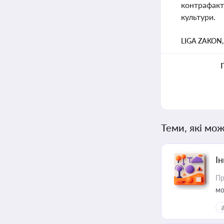
контрафакто
культури.
LIGA ZAKON
Теми, які мож
Ін
Пр
мо