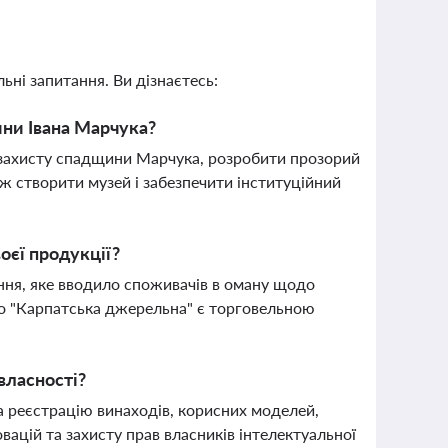
ьні запитання. Ви дізнаєтесь:
ини Івана Марчука?
захисту спадщини Марчука, розробити прозорий
ож створити музей і забезпечити інституційний
оєї продукції?
ння, яке вводило споживачів в оману щодо
що "Карпатська джерельна" є торговельною
власності?
а реєстрацію винаходів, корисних моделей,
вацій та захисту прав власників інтелектуальної