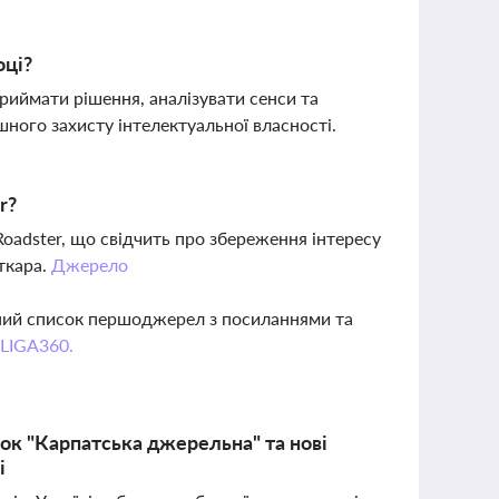
оці?
риймати рішення, аналізувати сенси та
шного захисту інтелектуальної власності.
r?
 Roadster, що свідчить про збереження інтересу
ткара.
Джерело
вний список першоджерел з посиланнями та
 LIGA360.
рок "Карпатська джерельна" та нові
і