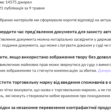
но:
14575 джерел
21 публікація за 9 травня
ібраних матеріалів ми сформували короткі відповіді на актуал
вердити час пред'явлення документа для захисту авт
'явлення документа можна нотаріально засвідчити у державн
ас подання документа, що може слугувати доказом у суді чи 
ти, якщо використано зображення твору без дозвол
виключних майнових прав може звернутися до суду з вимог
им зображенням та стягнути компенсацію за збитки.
Джере
стити торговельну марку від введення споживачів в 
о чітко вказувати, що назва є торговельною маркою, а не г
ь, які можуть створювати хибне враження про походження 
лідки за незаконне перевезення контрафактної проду