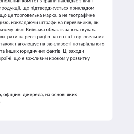
польний комітет України накладає значні
 продукції, що підтверджується прикладом
 що це торговельна марка, а не географічне
єю, накладаючи штрафи на перевізників, які
ьному рівні Київська область започаткувала
витрати на реєстрацію патентів і торговельних
ї також наголошує на важливості нотаріального
 та інших юридичних фактів. Ці заходи
країні, що є важливим кроком у розвитку
о, офіційні джерела, на основі яких
к