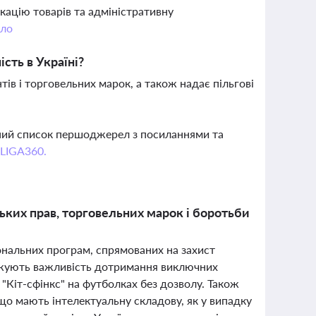
кацію товарів та адміністративну
ло
сть в Україні?
ів і торговельних марок, а також надає пільгові
вний список першоджерел з посиланнями та
 LIGA360.
ських прав, торговельних марок і боротьби
гіональних програм, спрямованих на захист
рджують важливість дотримання виключних
 "Кіт-сфінкс" на футболках без дозволу. Також
що мають інтелектуальну складову, як у випадку