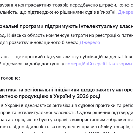
вування контрафактних товарів передбачено штрафи, конфіс
альність, що підтверджено рішеннями судів в Україні.
Джере
іональні програми підтримують інтелектуальну власні
д, Київська область компенсує витрати на реєстрацію патент
для розвитку інноваційного бізнесу.
Джерело
тань — це короткий підсумок змісту публікацій за день. По
 підсумок за добу доступні у
комерційній версії Платформи
 головне:
актика та регіональні ініціативи щодо захисту автор
актною продукцією в Україні у 2026 році
 в Україні відзначається активізація судової практики та ре
 прав та інтелектуальної власності. Судові рішення підтве
ав авторів, як це було у справі з використанням зображення
ють відповідальність за порушення правил обліку товарів, 