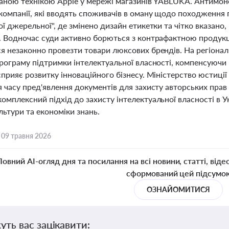
ваною технікою Apple у мережі магазинів YABLUKA. Антимоно
компанії, які вводять споживачів в оману щодо походження
ї джерельної", де змінено дизайн етикетки та чітко вказано,
. Водночас суди активно борються з контрафактною продукці
я незаконно провезти товари люксових брендів. На регіонал
рограму підтримки інтелектуальної власності, компенсуючи 
прияє розвитку інноваційного бізнесу. Міністерство юстиці
 часу пред'явлення документів для захисту авторських прав
мплексний підхід до захисту інтелектуальної власності в У
льтури та економіки знань.
,
09 травня 2026
Повний AI-огляд дня та посилання на всі новини, статті, віде
сформований цей підсумо
ОЗНАЙОМИТИСЯ
уть вас зацікавити: