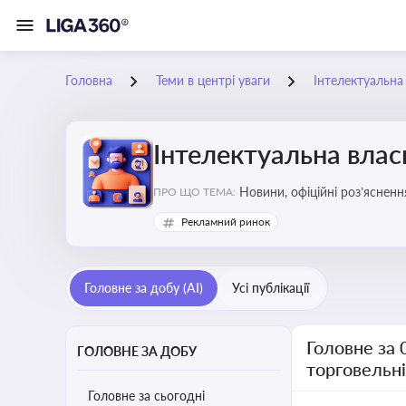
Головна
Теми в центрі уваги
Інтелектуальна 
Інтелектуальна власн
Новини, офіційні роз’ясненн
ПРО ЩО ТЕМА:
марок, боротьби з порушення
Рекламний ринок
Головне за добу (AI)
Усі публікації
Головне за 
ГОЛОВНЕ ЗА ДОБУ
торговельн
Головне за сьогодні