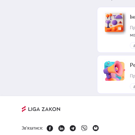
Ін
Пр
мо
Р
Пр
Зв'язатися: