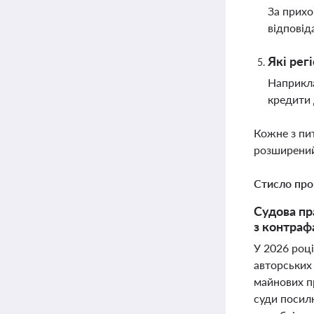
За прихо
відповід
Які рег
Наприкла
кредити 
Кожне з пи
розширений
Стисло про
Судова пр
з контраф
У 2026 році
авторських
майнових пр
суди посилю