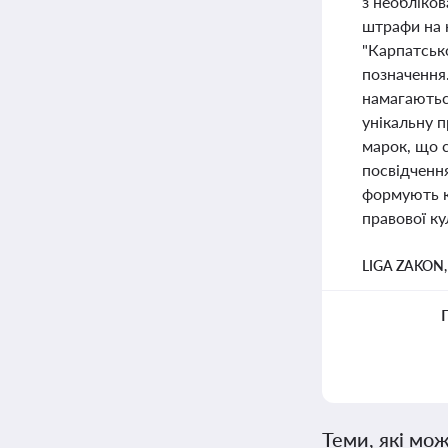
з необліко
штрафи на 
"Карпатсько
позначення
намагаютьс
унікальну п
марок, що с
посвідчення
формують ко
правової ку
LIGA ZAKON
Теми, які мож