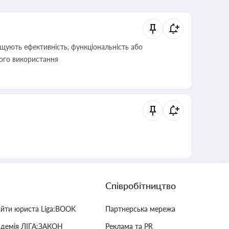
щують ефективність, функціональність або
його використання
Співробітництво
айти юриста Liga:BOOK
Партнерська мережа
адемія ЛІГА:ЗАКОН
Реклама та PR