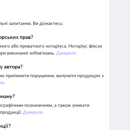
ьні запитання. Ви дізнаєтесь:
орських прав?
ого або приватного нотаріуса. Нотаріус фіксує
при виконанні зобов'язань.
Джерело
у автора?
ою припинити порушення, вилучити продукцію з
ло
оману?
еографічним позначенням, а також уникати
продукції.
Джерело
кції?