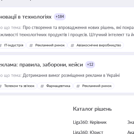
новації в технологіях
+184
о що тема:
Про створення та впровадження нових рішень, які покра
жливості технологічних продуктів і процесів. Штучний інтелект та 
IT-індустрія
Рекламний ринок
Авіакосмічне виробництво
еклама: правила, заборони, кейси
+12
о що тема:
Дотримання вимог розміщення реклами в Україні
Телеком та зв'язок
Фармацевтика
Рекламний ринок
Каталог рішень
Liga360: Керівник
Зн
Liga360: Юрист
Ак