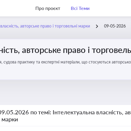
Про проєкт
Всі Теми
власність, авторське право і торговельні марки
09-05-2026
ість, авторське право і торговел
я, судова практику та експертні матеріали, що стосуються авторсько
ми прав інтелектуальної власності, а також змін у законодавстві у 
09.05.2026 по темі: Інтелектуальна власність, ав
і марки