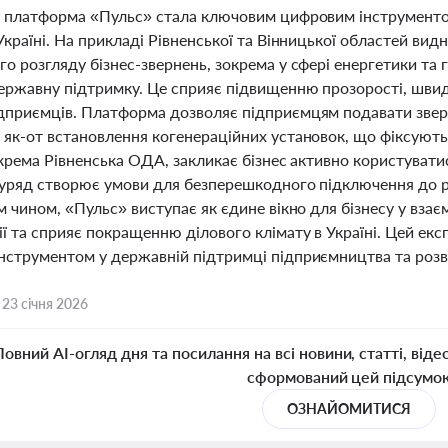
і платформа «Пульс» стала ключовим цифровим інструментом 
Україні. На прикладі Рівненської та Вінницької областей ви
о розгляду бізнес-звернень, зокрема у сфері енергетики та г
державну підтримку. Це сприяє підвищенню прозорості, швидк
дприємців. Платформа дозволяє підприємцям подавати зверн
 як-от встановлення когенераційних установок, що фіксуют
зокрема Рівненська ОДА, закликає бізнес активно користуват
 уряд створює умови для безперешкодного підключення до р
м чином, «Пульс» виступає як єдине вікно для бізнесу у вза
ї та сприяє покращенню ділового клімату в Україні. Цей екс
нструментом у державній підтримці підприємництва та розви
,
23 січня 2026
Повний AI-огляд дня та посилання на всі новини, статті, віде
сформований цей підсумо
ОЗНАЙОМИТИСЯ