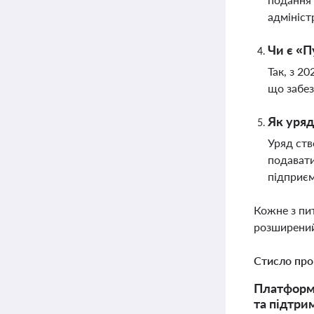
адмініст
Чи є «П
Так, з 2
що забез
Як уряд
Уряд ств
подавати
підприєм
Кожне з пи
розширений
Стисло про
Платформа
та підтри