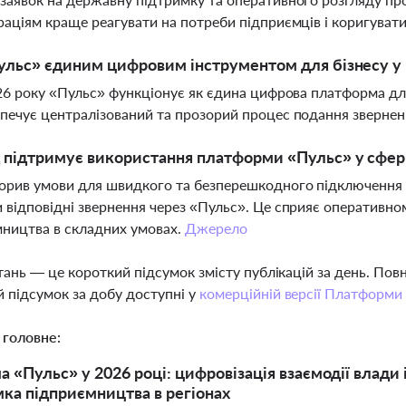
раціям краще реагувати на потреби підприємців і коригуват
ульс» єдиним цифровим інструментом для бізнесу у 
026 року «Пульс» функціонує як єдина цифрова платформа для
печує централізований та прозорий процес подання звернен
 підтримує використання платформи «Пульс» у сфер
орив умови для швидкого та безперешкодного підключення до
 відповідні звернення через «Пульс». Це сприяє оперативн
ництва в складних умовах.
Джерело
тань — це короткий підсумок змісту публікацій за день. По
 підсумок за добу доступні у
комерційній версії Платформи
 головне:
 «Пульс» у 2026 році: цифровізація взаємодії влади 
мка підприємництва в регіонах