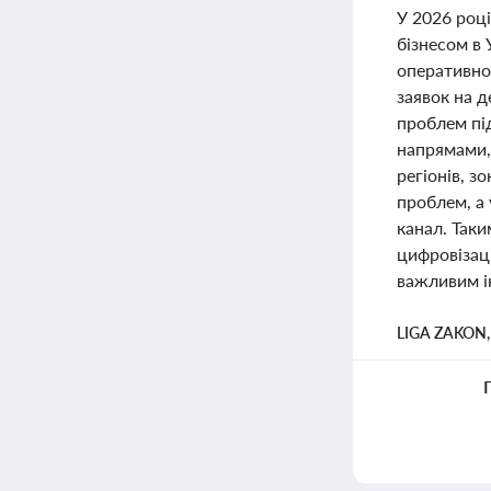
У 2026 роц
бізнесом в 
оперативног
заявок на 
проблем пі
напрямами,
регіонів, 
проблем, а
канал. Таки
цифровізаці
важливим і
LIGA ZAKON