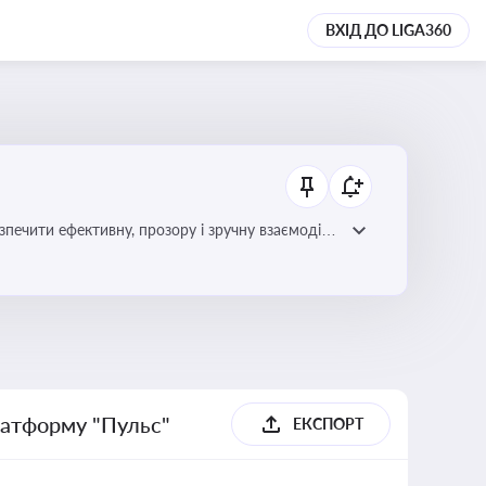
ВХІД ДО LIGA360
зпечити ефективну, прозору і зручну взаємодію
латформу "Пульс"
ЕКСПОРТ