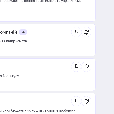
кі приймають рішення та здійснюють управлінські
компаній
+37
в та підприємств
 їх статусу
истання бюджетних коштів, виявити проблеми