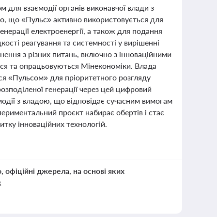
для взаємодії органів виконавчої влади з
дно, що «Пульс» активно використовується для
енерації електроенергії, а також для подання
ості реагування та системності у вирішенні
ення з різних питань, включно з інноваційними
ься та опрацьовуються Мінекономіки. Влада
ися «Пульсом» для пріоритетного розгляду
озподіленої генерації через цей цифровий
ємодії з владою, що відповідає сучасним вимогам
периментальний проєкт набирає обертів і стає
тку інноваційних технологій.
о, офіційні джерела, на основі яких
к