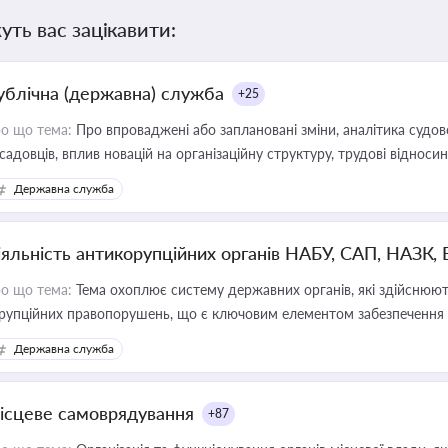
уть вас зацікавити:
ублічна (державна) служба
+25
о що тема:
Про впроваджені або заплановані зміни, аналітика судо
садовців, вплив новацій на організаційну структуру, трудові віднос
Державна служба
іяльність антикорупційних органів НАБУ, САП, НАЗК,
о що тема:
Тема охоплює систему державних органів, які здійснюють
рупційних правопорушень, що є ключовим елементом забезпечення п
 бізнесі
Державна служба
ісцеве самоврядування
+87