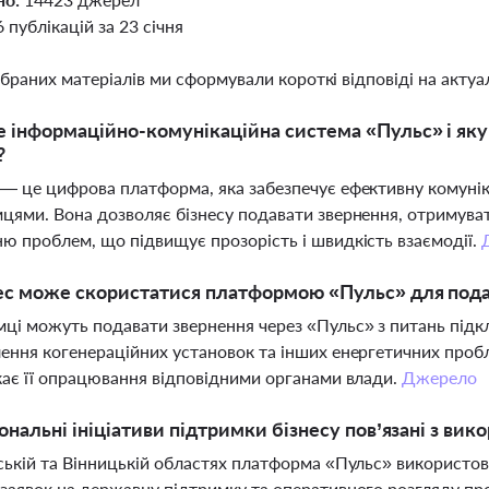
6 публікацій за 23 січня
ібраних матеріалів ми сформували короткі відповіді на актуал
 інформаційно-комунікаційна система «Пульс» і яку ро
?
— це цифрова платформа, яка забезпечує ефективну комунік
цями. Вона дозволяє бізнесу подавати звернення, отримуват
ю проблем, що підвищує прозорість і швидкість взаємодії.
ес може скористатися платформою «Пульс» для пода
ці можуть подавати звернення через «Пульс» з питань підкл
ення когенераційних установок та інших енергетичних пробл
кає її опрацювання відповідними органами влади.
Джерело
іональні ініціативи підтримки бізнесу пов’язані з в
ській та Вінницькій областях платформа «Пульс» використову
заявок на державну підтримку та оперативного розгляду пр