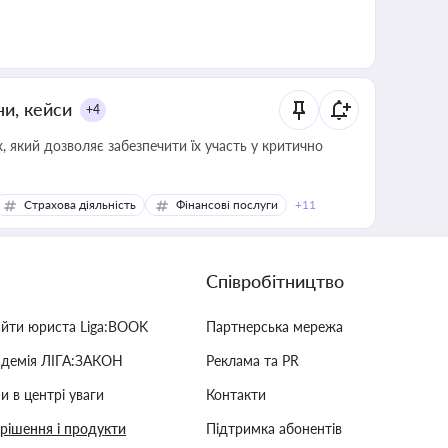
ни, кейси
+4
 який дозволяє забезпечити їх участь у критично
Страхова діяльність
Фінансові послуги
+11
Співробітництво
айти юриста Liga:BOOK
Партнерська мережа
адемія ЛІГА:ЗАКОН
Реклама та PR
и в центрі уваги
Контакти
 рішення і продукти
Підтримка абонентів