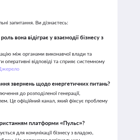
ьні запитання. Ви дізнаєтесь:
ль вона відіграє у взаємодії бізнесу з
ацію між органами виконавчої влади та
и оперативні відповіді та сприяє системному
Джерело
ння звернень щодо енергетичних питань?
ючення до розподіленої генерації,
ем. Це офіційний канал, який фіксує проблему
икористанням платформи «Пульс»?
ється для комунікації бізнесу з владою,
облем. Це допомагає регіональним