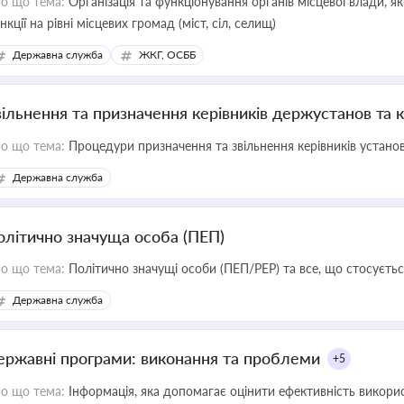
о що тема:
Організація та функціонування органів місцевої влади, я
нкції на рівні місцевих громад (міст, сіл, селищ)
Державна служба
ЖКГ, ОСББ
вільнення та призначення керівників держустанов та 
о що тема:
Процедури призначення та звільнення керівників устано
Державна служба
олітично значуща особа (ПЕП)
о що тема:
Політично значущі особи (ПЕП/PEP) та все, що стосується
Державна служба
ержавні програми: виконання та проблеми
+5
о що тема:
Інформація, яка допомагає оцінити ефективність викор