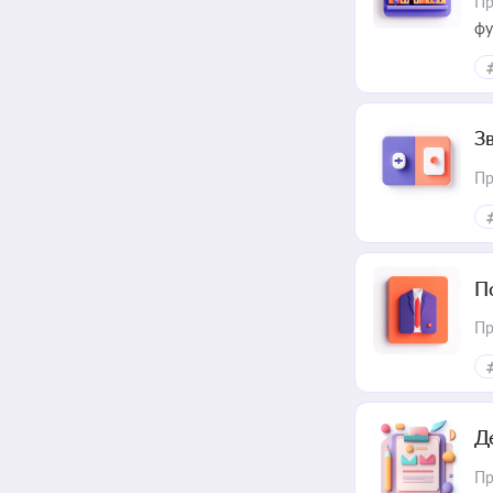
Пр
фу
З
Пр
П
Пр
Д
Пр