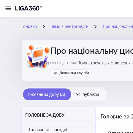
Головна
Теми в центрі уваги
Про національн
Про національну ци
Тема стосується створення 
ПРО ЩО ТЕМА:
бізнесу з органами виконав
Державна служба
Головне за добу (AI)
Усі публікації
ГОЛОВНЕ ЗА ДОБУ
Головне за 
Головне за сьогодні
Опрацьова