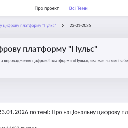
Про проєкт
Всі Теми
у цифрову платформу "Пульс"
23-01-2026
фрову платформу "Пульс"
та впровадження цифрової платформи «Пульс», яка має на меті забе
чої влади
23.01.2026 по темі: Про національну цифрову п
но:
14423 джерел