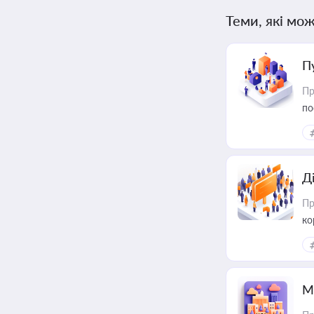
Теми, які мож
П
Пр
по
Д
Пр
ко
та
М