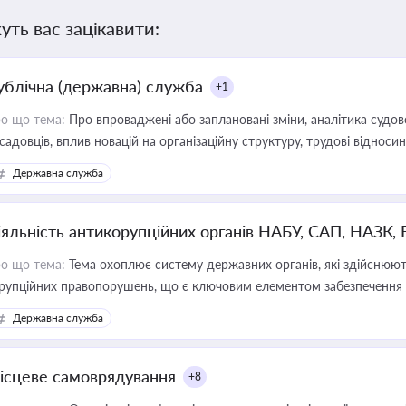
уть вас зацікавити:
ублічна (державна) служба
+1
о що тема:
Про впроваджені або заплановані зміни, аналітика судо
садовців, вплив новацій на організаційну структуру, трудові віднос
Державна служба
іяльність антикорупційних органів НАБУ, САП, НАЗК,
о що тема:
Тема охоплює систему державних органів, які здійснюють
рупційних правопорушень, що є ключовим елементом забезпечення п
 бізнесі
Державна служба
ісцеве самоврядування
+8