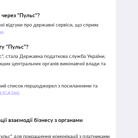
 через "Пульс"?
вні відгуки про державні сервіси, що сприяє
ло
ту "Пульс"?
", стала Державна податкова служба України.
нших центральних органів виконавчої влади та
вний список першоджерел з посиланнями та
 LIGA360.
ї взаємодії бізнесу з органами
льс" для покращення комунікації з платниками