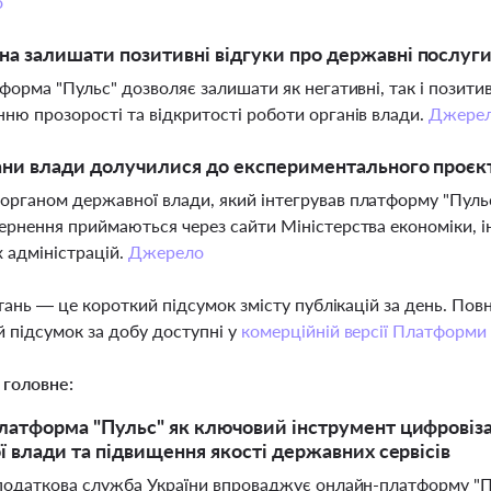
о
а залишати позитивні відгуки про державні послуги
тформа "Пульс" дозволяє залишати як негативні, так і позити
ню прозорості та відкритості роботи органів влади.
Джере
ани влади долучилися до експериментального проєк
рганом державної влади, який інтегрував платформу "Пульс
ернення приймаються через сайти Міністерства економіки, і
 адміністрацій.
Джерело
тань — це короткий підсумок змісту публікацій за день. По
 підсумок за добу доступні у
комерційній версії Платформи
 головне:
атформа "Пульс" як ключовий інструмент цифровізаці
ї влади та підвищення якості державних сервісів
одаткова служба України впроваджує онлайн-платформу "Пу