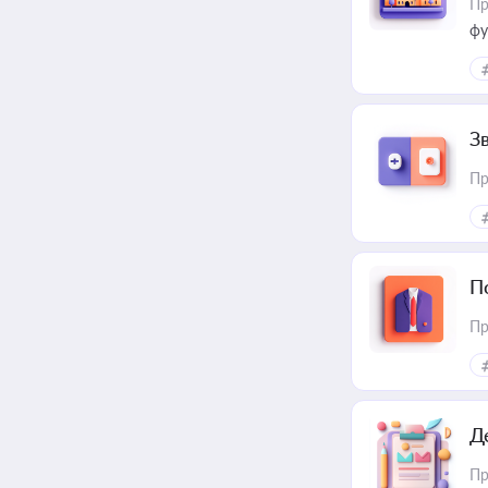
Пр
фу
З
Пр
П
Пр
Д
Пр