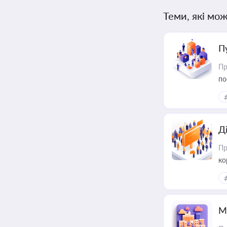
Теми, які мож
П
Пр
по
Д
Пр
ко
та
М