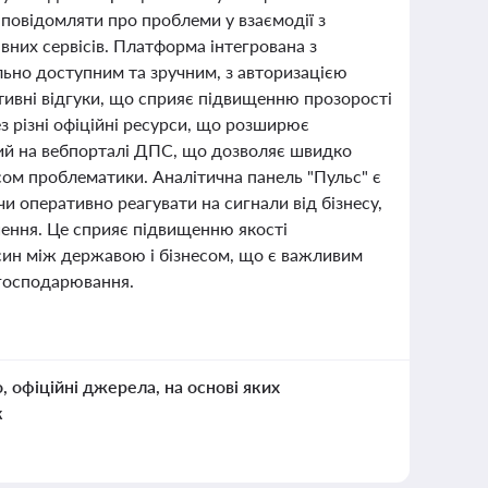
 повідомляти про проблеми у взаємодії з
вних сервісів. Платформа інтегрована з
ьно доступним та зручним, з авторизацією
итивні відгуки, що сприяє підвищенню прозорості
з різні офіційні ресурси, що розширює
ий на вебпорталі ДПС, що дозволяє швидко
сом проблематики. Аналітична панель "Пульс" є
 оперативно реагувати на сигнали від бізнесу,
шення. Це сприяє підвищенню якості
син між державою і бізнесом, що є важливим
и господарювання.
о, офіційні джерела, на основі яких
к