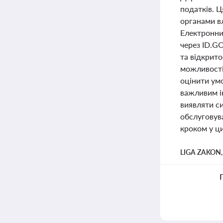
податків. Ц
органами в
Електронни
через ID.GO
та відкрито
можливості
оцінити ум
важливим і
виявляти с
обслуговув
кроком у ци
LIGA ZAKON