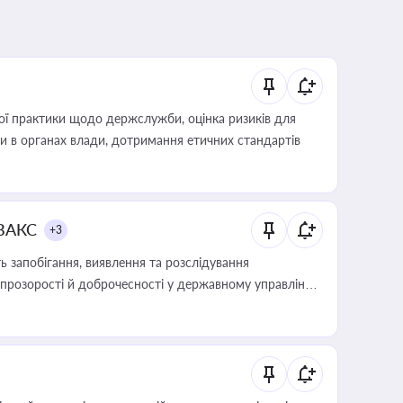
вої практики щодо держслужби, оцінка ризиків для
ини в органах влади, дотримання етичних стандартів
 ВАКС
+3
 запобігання, виявлення та розслідування
розорості й доброчесності у державному управлінні