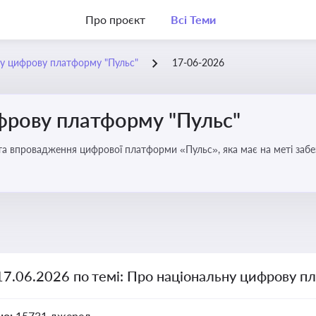
Про проєкт
Всі Теми
у цифрову платформу "Пульс"
17-06-2026
фрову платформу "Пульс"
та впровадження цифрової платформи «Пульс», яка має на меті забе
чої влади
17.06.2026 по темі: Про національну цифрову п
но:
15731 джерел