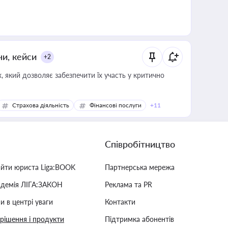
ни, кейси
+2
 який дозволяє забезпечити їх участь у критично
Страхова діяльність
Фінансові послуги
+11
Співробітництво
айти юриста Liga:BOOK
Партнерська мережа
адемія ЛІГА:ЗАКОН
Реклама та PR
и в центрі уваги
Контакти
 рішення і продукти
Підтримка абонентів