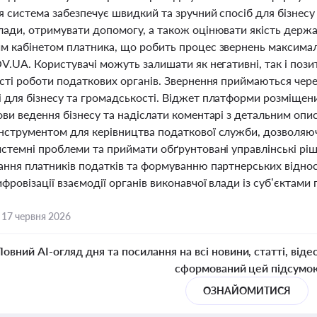
я система забезпечує швидкий та зручний спосіб для бізнесу
лади, отримувати допомогу, а також оцінювати якість держа
м кабінетом платника, що робить процес звернень максимал
V.UA. Користувачі можуть залишати як негативні, так і поз
сті роботи податкових органів. Звернення приймаються чере
 для бізнесу та громадськості. Віджет платформи розміщен
ови ведення бізнесу та надіслати коментарі з детальним опи
нструментом для керівництва податкової служби, дозволяючи
истемні проблеми та приймати обґрунтовані управлінські рі
ання платників податків та формуванню партнерських відно
фровізації взаємодії органів виконавчої влади із суб’єктам
,
17 червня 2026
Повний AI-огляд дня та посилання на всі новини, статті, віде
сформований цей підсумо
ОЗНАЙОМИТИСЯ