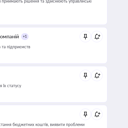
кі приймають рішення та здійснюють управлінські
компаній
+1
в та підприємств
 їх статусу
истання бюджетних коштів, виявити проблеми