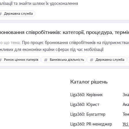
алізації та знайти шляхи їх удосконалення
Державна служба
ронювання співробітників: категорії, процедура, термі
о що тема:
Про процес бронювання співробітників на підприємствах,
жливих для економіки країни сферах під час мобілізації
Ринок цінних паперів
Банківська діяльність
Державна служба
Каталог рішень
Liga360: Керівник
Зн
Liga360: Юрист
Ак
Liga360: Бухгалтер
Тем
Liga360: PR-менеджер
Усі