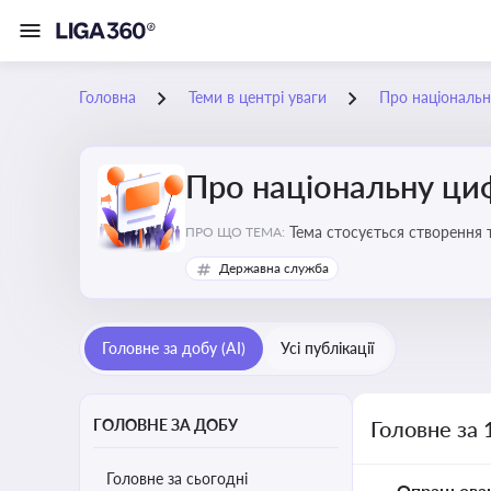
Головна
Теми в центрі уваги
Про національн
Про національну ци
Тема стосується створення 
ПРО ЩО ТЕМА:
бізнесу з органами виконав
Державна служба
Головне за добу (AI)
Усі публікації
ГОЛОВНЕ ЗА ДОБУ
Головне за 
Головне за сьогодні
Опрацьова