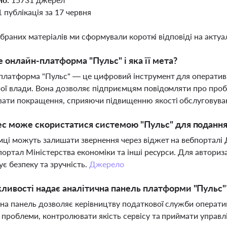
1 публікація за 17 червня
ібраних матеріалів ми сформували короткі відповіді на актуал
 онлайн-платформа "Пульс" і яка її мета?
латформа "Пульс" — це цифровий інструмент для оперативно
ої влади. Вона дозволяє підприємцям повідомляти про проб
вати покращення, сприяючи підвищенню якості обслуговува
ес може скористатися системою "Пульс" для подання
ці можуть залишати звернення через віджет на вебпорталі
 портал Міністерства економіки та інші ресурси. Для автори
ує безпеку та зручність.
Джерело
ливості надає аналітична панель платформи "Пульс"
на панель дозволяє керівництву податкової служби оперативн
 проблеми, контролювати якість сервісу та приймати управлі