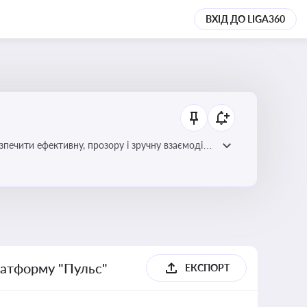
ВХІД ДО LIGA360
зпечити ефективну, прозору і зручну взаємодію
латформу "Пульс"
ЕКСПОРТ