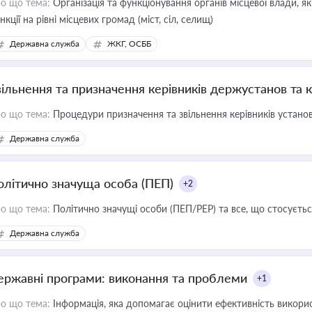
о що тема:
Організація та функціонування органів місцевої влади, я
нкції на рівні місцевих громад (міст, сіл, селищ)
Державна служба
ЖКГ, ОСББ
вільнення та призначення керівників держустанов та 
о що тема:
Процедури призначення та звільнення керівників устано
Державна служба
олітично значуща особа (ПЕП)
+2
о що тема:
Політично значущі особи (ПЕП/PEP) та все, що стосується
Державна служба
ержавні програми: виконання та проблеми
+1
о що тема:
Інформація, яка допомагає оцінити ефективність викор