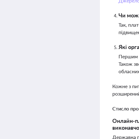
Джерел
Чи можн
Так, пла
підвищен
Які орг
Першим о
Також зв
обласних
Кожне з пи
розширений
Стисло про
Онлайн-пл
виконавчо
Державна п