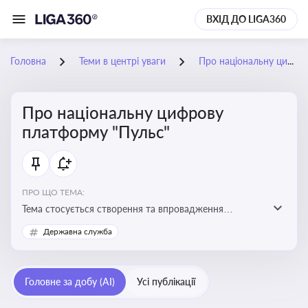
ВХІД ДО LIGA360
Головна
Теми в центрі уваги
Про національну цифрову платформу "Пульс"
Про національну цифрову
платформу "Пульс"
ПРО ЩО ТЕМА:
Тема стосується створення та впровадження
цифрової платформи «Пульс», яка має на меті
Державна служба
забезпечити ефективну, прозору і зручну взаємодію
бізнесу з органами виконавчої влади
Головне за добу (AI)
Усі публікації