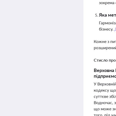
зокрема
Яка мет
Гармоніз
бізнесу.
Кожне з пи
розширений
Стисло про
Верховна 
підприємс
У Верховні
кодексу що
суттєве зб
Водночас, 
що може зн
того, під ч