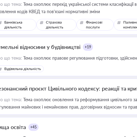
о що тема:
Тема охоплює перехід української системи класифікації в
овлення кодів КВЕД та пов'язані нормативні зміни
Банківська
Страхова
Фінансові
Паливн
діяльність
діяльність
послуги
компле
емельні відносини у будівництві
+19
о що тема:
Тема охоплює правове регулювання підготовки, здійсненн
Будівельна діяльність
езонансний проєкт Цивільного кодексу: реакції та кр
о що тема:
Тема охоплює оновлення та реформування цивільного за
гулювання майнових і немайнових прав, договірних відносин та прав
ища освіта
+45