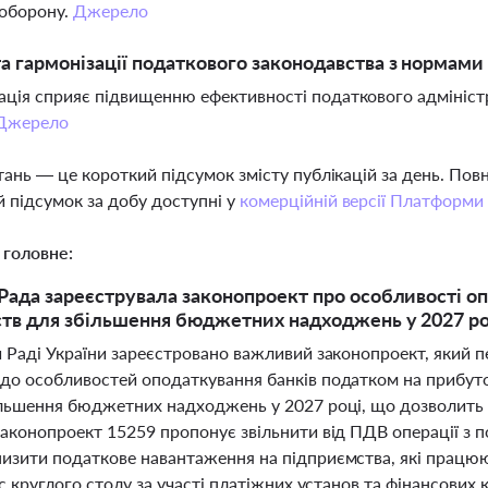
 оборону.
Джерело
а гармонізації податкового законодавства з нормами
ація сприяє підвищенню ефективності податкового адмініст
Джерело
тань — це короткий підсумок змісту публікацій за день. По
 підсумок за добу доступні у
комерційній версії Платформи
 головне:
Рада зареєструвала законопроект про особливості о
тв для збільшення бюджетних надходжень у 2027 ро
й Раді України зареєстровано важливий законопроект, який 
до особливостей оподаткування банків податком на прибуток
ільшення бюджетних надходжень у 2027 році, що дозволить 
законопроект 15259 пропонує звільнити від ПДВ операції з 
изити податкове навантаження на підприємства, які працюют
ас круглого столу за участі платіжних установ та фінансов