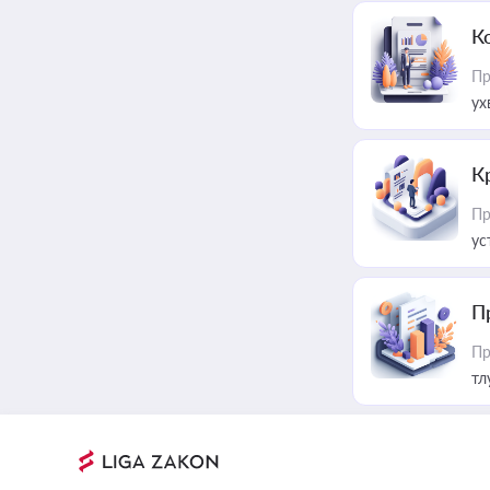
К
Пр
ух
К
Пр
ус
П
Пр
тл