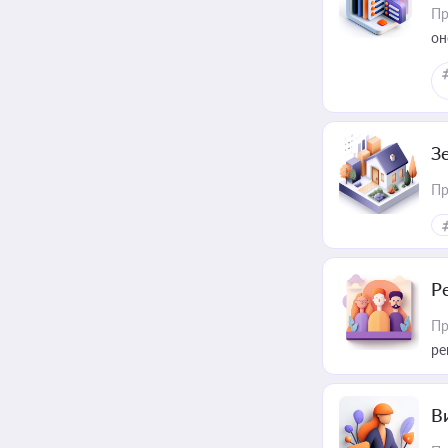
Пр
он
З
Пр
Р
Пр
ре
В