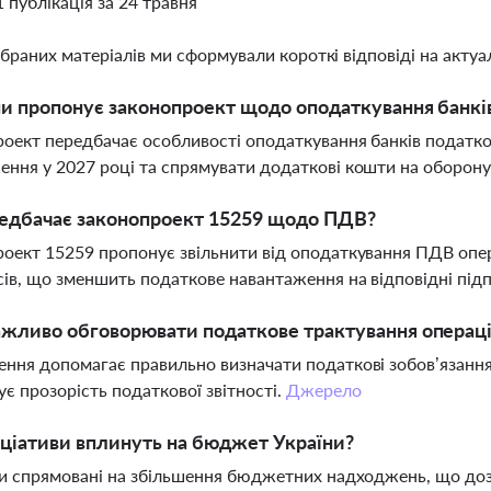
1 публікація за 24 травня
ібраних матеріалів ми сформували короткі відповіді на актуал
ни пропонує законопроект щодо оподаткування банкі
оект передбачає особливості оподаткування банків податк
ння у 2027 році та спрямувати додаткові кошти на оборону
едбачає законопроект 15259 щодо ПДВ?
оект 15259 пропонує звільнити від оподаткування ПДВ опер
ів, що зменшить податкове навантаження на відповідні під
жливо обговорювати податкове трактування операці
ння допомагає правильно визначати податкові зобов’язання
ує прозорість податкової звітності.
Джерело
ніціативи вплинуть на бюджет України?
ви спрямовані на збільшення бюджетних надходжень, що доз