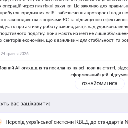
я операцій через платіжні рахунки. Це важливо для правильн
прибуток юридичних осіб і забезпечення прозорості податково
ого законодавства з нормами ЄС та підвищенню ефективності
свідчать про активну роботу законодавців над удосконаленн
рпоративного податку. Вони мають на меті не лише збільше
х секторів економіки, що є важливим для стабільності та роз
,
24 травня 2026
Повний AI-огляд дня та посилання на всі новини, статті, віде
сформований цей підсумо
ОЗНАЙОМИТИСЯ
уть вас зацікавити:
Перехід української системи КВЕД до стандартів 