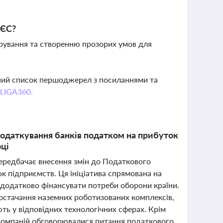
 ЄС?
рування та створенню прозорих умов для
вний список першоджерел з посиланнями та
 LIGA360.
податкування банків податком на прибуток
ці
передбачає внесення змін до Податкового
 підприємств. Ця ініціатива спрямована на
додатково фінансувати потреби оборони країни.
постачання наземних роботизованих комплексів,
ь у відповідних технологічних сферах. Крім
их компаній обговорювалися питання податкового