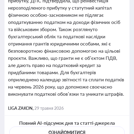
прибутку, ДПС підтвердила, що реінвестиція
нерозподіленого прибутку у статутний капітал
фізичною особою-засновником не підлягає
оподаткуванню податком на доходи фізичних осіб
та військовим збором. Також розглянуто
бухгалтерський облік та податкові наслідки
отримання грантів юридичними особами, які є
безповоротною фінансовою допомогою на цільові
проєкти. Важливо, що гранти не є об’єктом ПДВ,
але дають право на податковий кредит за
придбаними товарами. Для бухгалтерів
оприлюднено календар звітності та сплати податків
на червень 2026 року, що допоможе своєчасно
виконувати податкові обов’язки та уникати штрафів.
LIGA ZAKON,
29 травня 2026
Повний AI-підсумок дня та статті-джерела
ОЗНАЙОМИТИСЯ