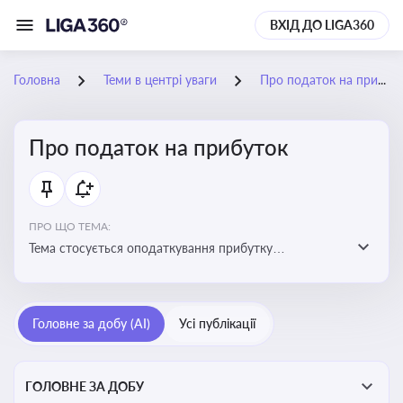
ВХІД ДО LIGA360
Головна
Теми в центрі уваги
Про податок на прибуток
Про податок на прибуток
ПРО ЩО ТЕМА:
Тема стосується оподаткування прибутку
підприємств в Україні та включає ключові поняття,
що впливають на податкове планування, облік та
звітність для бізнесу, бухгалтерів і юристів
Головне за добу (AI)
Усі публікації
ГОЛОВНЕ ЗА ДОБУ