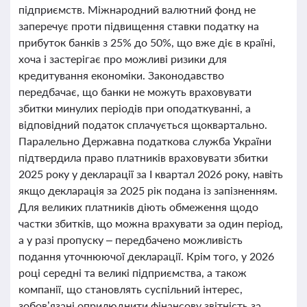
підприємств. Міжнародний валютний фонд не
заперечує проти підвищення ставки податку на
прибуток банків з 25% до 50%, що вже діє в країні,
хоча і застерігає про можливі ризики для
кредитування економіки. Законодавство
передбачає, що банки не можуть враховувати
збитки минулих періодів при оподаткуванні, а
відповідний податок сплачується щоквартально.
Паралельно Державна податкова служба України
підтвердила право платників враховувати збитки
2025 року у декларації за І квартал 2026 року, навіть
якщо декларація за 2025 рік подана із запізненням.
Для великих платників діють обмеження щодо
частки збитків, що можна врахувати за один період,
а у разі пропуску – передбачено можливість
подання уточнюючої декларації. Крім того, у 2026
році середні та великі підприємства, а також
компанії, що становлять суспільний інтерес,
зобов’язані оприлюднити фінансову звітність за