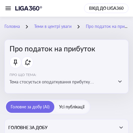
ВХІД ДО LIGA360
Головна
Теми в центрі уваги
Про податок на прибуток
Про податок на прибуток
ПРО ЩО ТЕМА:
Тема стосується оподаткування прибутку
підприємств в Україні та включає ключові поняття,
що впливають на податкове планування, облік та
звітність для бізнесу, бухгалтерів і юристів
Головне за добу (AI)
Усі публікації
ГОЛОВНЕ ЗА ДОБУ