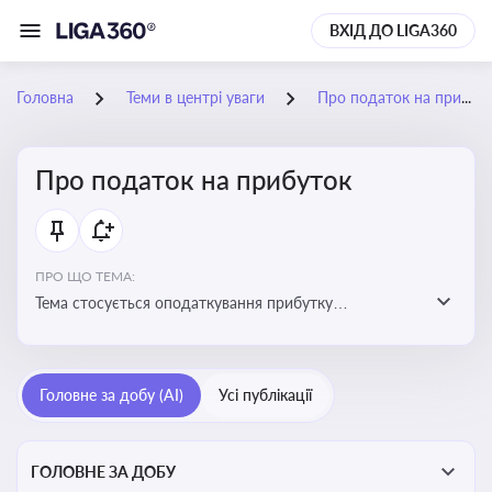
ВХІД ДО LIGA360
Головна
Теми в центрі уваги
Про податок на прибуток
Про податок на прибуток
ПРО ЩО ТЕМА:
Тема стосується оподаткування прибутку
підприємств в Україні та включає ключові поняття,
що впливають на податкове планування, облік та
звітність для бізнесу, бухгалтерів і юристів
Головне за добу (AI)
Усі публікації
ГОЛОВНЕ ЗА ДОБУ