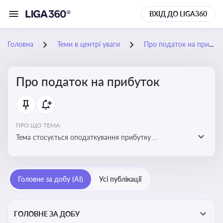
ВХІД ДО LIGA360
Головна
Теми в центрі уваги
Про податок на прибуток
Про податок на прибуток
ПРО ЩО ТЕМА:
Тема стосується оподаткування прибутку
підприємств в Україні та включає ключові поняття,
що впливають на податкове планування, облік та
звітність для бізнесу, бухгалтерів і юристів
Головне за добу (AI)
Усі публікації
ГОЛОВНЕ ЗА ДОБУ