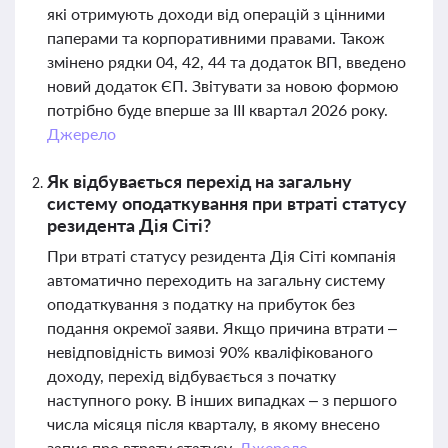
які отримують доходи від операцій з цінними
паперами та корпоративними правами. Також
змінено рядки 04, 42, 44 та додаток ВП, введено
новий додаток ЄП. Звітувати за новою формою
потрібно буде вперше за ІІІ квартал 2026 року.
Джерело
Як відбувається перехід на загальну
систему оподаткування при втраті статусу
резидента Дія Сіті?
При втраті статусу резидента Дія Сіті компанія
автоматично переходить на загальну систему
оподаткування з податку на прибуток без
подання окремої заяви. Якщо причина втрати –
невідповідність вимозі 90% кваліфікованого
доходу, перехід відбувається з початку
наступного року. В інших випадках – з першого
числа місяця після кварталу, в якому внесено
запис про втрату статусу.
Джерело