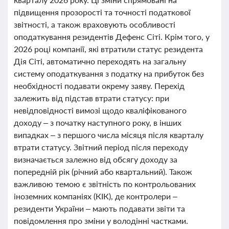
підвищення прозорості та точності податкової
звітності, а також враховують особливості
оподаткування резидентів Дефенс Сіті. Крім того, у
2026 році компанії, які втратили статус резидента
Дія Сіті, автоматично переходять на загальну
систему оподаткування з податку на прибуток без
необхідності подавати окрему заяву. Перехід
залежить від підстав втрати статусу: при
невідповідності вимозі щодо кваліфікованого
доходу – з початку наступного року, в інших
випадках – з першого числа місяця після кварталу
втрати статусу. Звітний період після переходу
визначається залежно від обсягу доходу за
попередній рік (річний або квартальний). Також
важливою темою є звітність по контрольованих
іноземних компаніях (КІК), де контролери –
резиденти України – мають подавати звіти та
повідомлення про зміни у володінні частками.