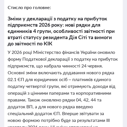
Стисло про головне:
Зміни у декларації з податку на прибуток
підприємств 2026 року: нові рядки для
єдинників 4 групи, особливості звітності при
втраті статусу резидента Дія Сіті та вимоги
до звітності по КІК
У 2026 році Міністерство фінансів України оновило
форму Податкової декларації з податку на прибуток
підприємств, що набрала чинності 24 червня.
Основні зміни включають додавання нового рядка
02.1 ЄП для юридичних осіб – платників єдиного
податку четвертої групи, які отримують доходи від
операцій з цінними паперами та корпоративними
правами. Також оновлено рядки 04, 42, 44 та
додаток ВП, а для нового рядка введено
спеціальний додаток ЄП. Вперше звітувати за
новою формою потрібно буде за результатами ІІІ
кварталу 2026 року. Ці зміни спрямовані на