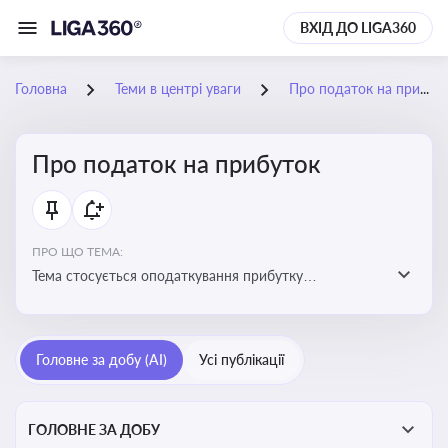
ВХІД ДО LIGA360
Головна
Теми в центрі уваги
Про податок на прибуток
Про податок на прибуток
ПРО ЩО ТЕМА:
Тема стосується оподаткування прибутку
підприємств в Україні та включає ключові поняття,
що впливають на податкове планування, облік та
звітність для бізнесу, бухгалтерів і юристів
Головне за добу (AI)
Усі публікації
ГОЛОВНЕ ЗА ДОБУ