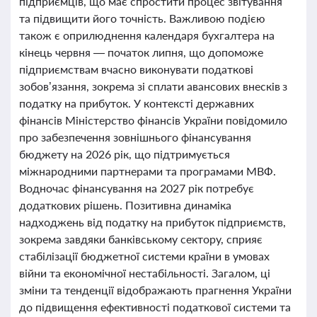
підприємців, що має спростити процес звітування
та підвищити його точність. Важливою подією
також є оприлюднення календаря бухгалтера на
кінець червня — початок липня, що допоможе
підприємствам вчасно виконувати податкові
зобов’язання, зокрема зі сплати авансових внесків з
податку на прибуток. У контексті державних
фінансів Міністерство фінансів України повідомило
про забезпечення зовнішнього фінансування
бюджету на 2026 рік, що підтримується
міжнародними партнерами та програмами МВФ.
Водночас фінансування на 2027 рік потребує
додаткових рішень. Позитивна динаміка
надходжень від податку на прибуток підприємств,
зокрема завдяки банківському сектору, сприяє
стабілізації бюджетної системи країни в умовах
війни та економічної нестабільності. Загалом, ці
зміни та тенденції відображають прагнення України
до підвищення ефективності податкової системи та