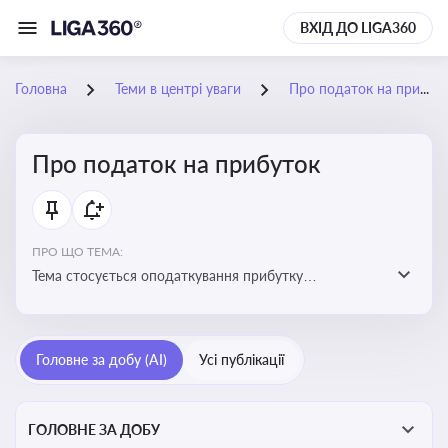
ВХІД ДО LIGA360
Головна
Теми в центрі уваги
Про податок на прибуток
Про податок на прибуток
ПРО ЩО ТЕМА:
Тема стосується оподаткування прибутку
підприємств в Україні та включає ключові поняття,
що впливають на податкове планування, облік та
звітність для бізнесу, бухгалтерів і юристів
Головне за добу (AI)
Усі публікації
ГОЛОВНЕ ЗА ДОБУ