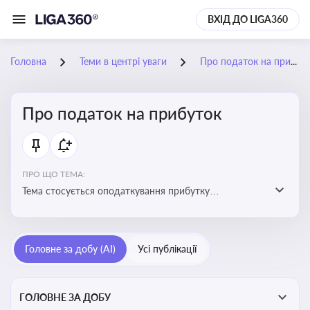
ВХІД ДО LIGA360
Головна
Теми в центрі уваги
Про податок на прибуток
Про податок на прибуток
ПРО ЩО ТЕМА:
Тема стосується оподаткування прибутку
підприємств в Україні та включає ключові поняття,
що впливають на податкове планування, облік та
звітність для бізнесу, бухгалтерів і юристів
Головне за добу (AI)
Усі публікації
ГОЛОВНЕ ЗА ДОБУ