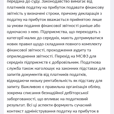
передана до суду. Законодавство вимагає від
платників податку на прибуток подавати фінансову
звітність у визначені строки, причому декларація з
податку на прибуток вважається прийнятою лише
за умови подання фінансової звітності раніше або
одночасно з нею. Підприємства, що переходять з
категорії малих до середніх, мають дотримуватися
нових правил щодо складання повного комплекту
фінансової звітності, проходження аудиту та
оприлюднення звітності. Перехід на МСФЗ для
середніх підприємств є добровільним. Податкова
служба також наголошує на законних підставах для
запитів документів від платників податків,
відкидаючи низьку рентабельність як підставу для
запиту. Важливою є правильна організація обліку,
зокрема списання безнадійної дебіторської
заборгованості, що впливає на податковий
результат. Всі ці аспекти формують сучасний
контекст адміністрування податку на прибуток в