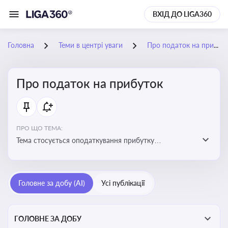
ВХІД ДО LIGA360
Головна
Теми в центрі уваги
Про податок на прибуток
Про податок на прибуток
ПРО ЩО ТЕМА:
Тема стосується оподаткування прибутку
підприємств в Україні та включає ключові поняття,
що впливають на податкове планування, облік та
звітність для бізнесу, бухгалтерів і юристів
Головне за добу (AI)
Усі публікації
ГОЛОВНЕ ЗА ДОБУ