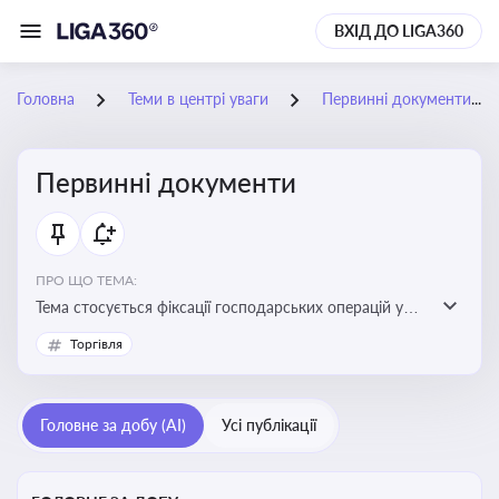
ВХІД ДО LIGA360
Головна
Теми в центрі уваги
Первинні документи
Первинні документи
ПРО ЩО ТЕМА:
Тема стосується фіксації господарських операцій у
бухгалтерському обліку та є основою для
Торгівля
податкового обліку
Головне за добу (AI)
Усі публікації