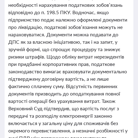
необхідності нарахування податкових зобов’язань
відповідно до п. 198.5 ПКУ. Водночас, якщо
підприємство подає належно оформлені документи
про ліквідацію, податкові зобов’язання можуть не
нараховуватися. Документи можна подавати до
ДПС як за власною ініціативою, так і на запит, у
зручній формі, що спрощує процедуру та знижує
ризики штрафів. Щодо обліку витрат нерезидентів
при придбанні корпоративних прав, податкове
законодавство вимагає враховувати документально
підтверджену договірну вартість, а не лише
фактично сплачену суму. Відсутність первинних
документів призводить до оподаткування повної
вартості операції без урахування витрат. Також
Верховний Суд підтвердив, що вартість послуг з
передачі та розподілу електроенергії законно
включається у загальну ціну для споживачів без
окремого перевиставлення, а незначні розбіжності у
сумі ПДВ між первинними документами та