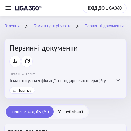
ВХІД ДО LIGA360
Головна
Теми в центрі уваги
Первинні документи
Первинні документи
ПРО ЩО ТЕМА:
Тема стосується фіксації господарських операцій у
бухгалтерському обліку та є основою для
Торгівля
податкового обліку
Головне за добу (AI)
Усі публікації