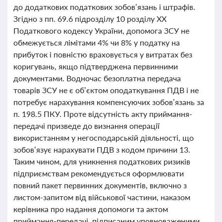
до додаткових податкових зобов’язань і штрафів.
Згідно з пп. 69.6 підрозділу 10 розділу XX
Податкового кодексу України, допомога ЗСУ не
обмежується лімітами 4% чи 8% у податку на
прибуток і повністю враховується у витратах без
коригувань, якщо підтверджена первинними
документами. Водночас безоплатна передача
товарів ЗСУ не є об’єктом оподаткування ПДВ і не
потребує нарахування компенсуючих зобов’язань за
п. 198.5 ПКУ. Проте відсутність акту приймання-
передачі призведе до визнання операції
використанням у негосподарській діяльності, що
зобов’язує нарахувати ПДВ з кодом причини 13.
Таким чином, для уникнення податкових ризиків
підприємствам рекомендується оформлювати
повний пакет первинних документів, включно з
листом-запитом від військової частини, наказом
керівника про надання допомоги та актом
приймання-передачі, підписаним уповноваженими