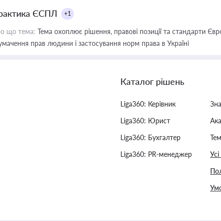
рактика ЄСПЛ
+1
о що тема:
Тема охоплює рішення, правові позиції та стандарти Євр
умачення прав людини і застосування норм права в Україні
Каталог рішень
Liga360: Керівник
Зн
Liga360: Юрист
Ак
Liga360: Бухгалтер
Тем
Liga360: PR-менеджер
Усі
Пол
Умо