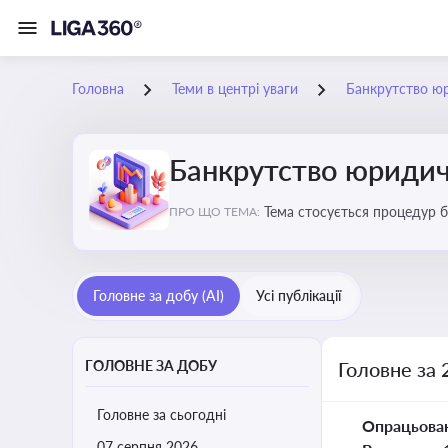
Головна
Теми в центрі уваги
Банкрутство ю
Банкрутство юридич
Тема стосується процедур б
ПРО ЩО ТЕМА:
Головне за добу (AI)
Усі публікації
ГОЛОВНЕ ЗА ДОБУ
Головне за 
Головне за сьогодні
Опрацьова
07 серпня 2026