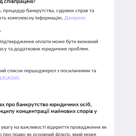
ед співпрацею?
, процедур банкрутства, судових справ та
рають комплексну інформацію.
Джерело
?
 підтвердження оплати може бути визнаний
масу та додаткових юридичних проблем.
вний список першоджерел з посиланнями та
 LIGA360.
ах про банкрутство юридичних осіб,
нципу концентрації майнових спорів у
увагу на важливості відкриття провадження як
р про право як основний фільтр, який може