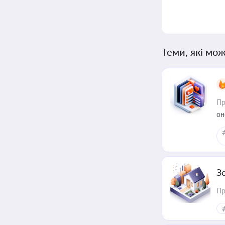
Теми, які мож
Пр
он
З
Пр