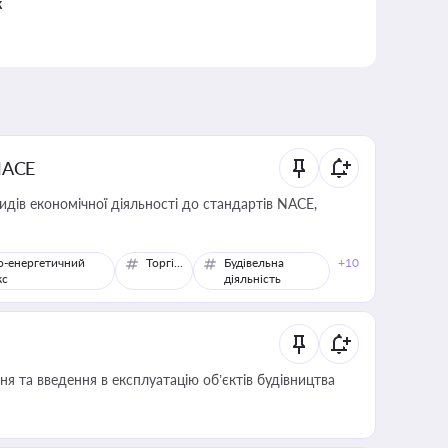
к
NACE
идів економічної діяльності до стандартів NACE,
о-енергетичний
Торгівля
Будівельна
+10
кс
діяльність
я та введення в експлуатацію об’єктів будівництва