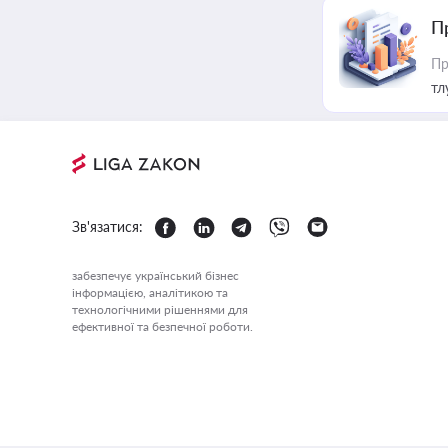
П
Пр
тл
Зв'язатися:
забезпечує український бізнес
інформацією, аналітикою та
технологічними рішеннями для
ефективної та безпечної роботи.