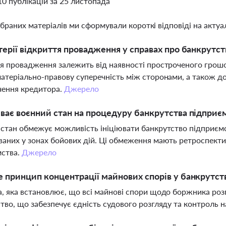
10 публікацій за 25 листопада
ібраних матеріалів ми сформували короткі відповіді на актуал
терії відкриття провадження у справах про банкрутс
я провадження залежить від наявності простроченого грошо
атеріально-правову суперечність між сторонами, а також 
чення кредитора.
Джерело
ває воєнний стан на процедуру банкрутства підприє
стан обмежує можливість ініціювати банкрутство підприємс
аних у зонах бойових дій. Ці обмеження мають ретроспект
мства.
Джерело
 принцип концентрації майнових спорів у банкрутст
, яка встановлює, що всі майнові спори щодо боржника ро
тво, що забезпечує єдність судового розгляду та контроль 