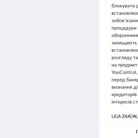
блокувати 
встановлює
зобов’язан
процедури 
оборонними
захищають 
встановлює
розгляду т
на предмет 
YouControl
перед банк
визнання ді
кредиторів 
інтересів с
LIGA ZAKON