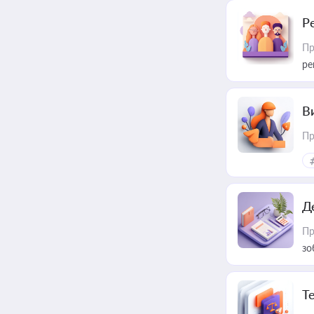
Р
Пр
ре
В
Пр
Д
Пр
зо
T