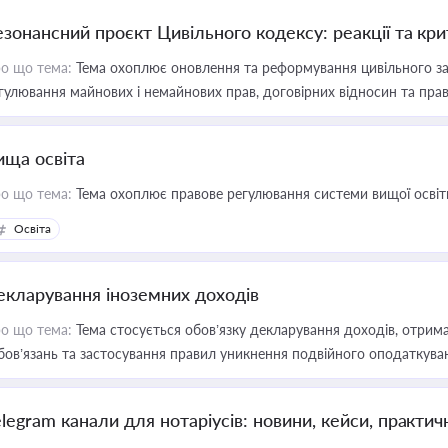
езонансний проєкт Цивільного кодексу: реакції та кр
о що тема:
Тема охоплює оновлення та реформування цивільного за
гулювання майнових і немайнових прав, договірних відносин та прав
ища освіта
о що тема:
Тема охоплює правове регулювання системи вищої освіти, о
Освіта
екларування іноземних доходів
о що тема:
Тема стосується обов’язку декларування доходів, отрим
бов’язань та застосування правил уникнення подвійного оподаткува
elegram канали для нотаріусів: новини, кейси, практич