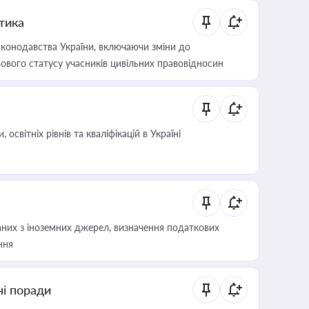
итика
конодавства України, включаючи зміни до
ового статусу учасників цивільних правовідносин
світніх рівнів та кваліфікацій в Україні
аних з іноземних джерел, визначення податкових
ння
ні поради