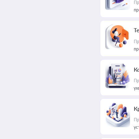
Пр
пр
T
Пр
пр
К
Пр
ух
К
Пр
ус