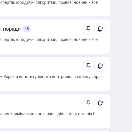
пертів, юридичні алгоритми, правові новини - все,
ні поради
+5
пертів, юридичні алгоритми, правові новини - все,
 України конституційного контролю, розгляду справ,
ння кримінальних покарань, діяльність органів і