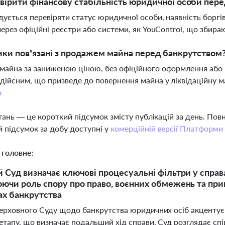
вірити фінансову стабільність юридичної особи пер
ується перевіряти статус юридичної особи, наявність боргів
через офіційні реєстри або системи, як YouControl, що зби
ики пов’язані з продажем майна перед банкрутством
айна за заниженою ціною, без офіційного оформлення або
дійсним, що призведе до повернення майна у ліквідаційну 
о
тань — це короткий підсумок змісту публікацій за день. По
 підсумок за добу доступні у
комерційній версії Платформи
 головне:
 Суд визначає ключові процесуальні фільтри у справ
ючи роль спору про право, воєнних обмежень та при
х банкрутства
ерховного Суду щодо банкрутства юридичних осіб акцентує 
тапу, що визначає подальший хід справи. Суд розглядає спі