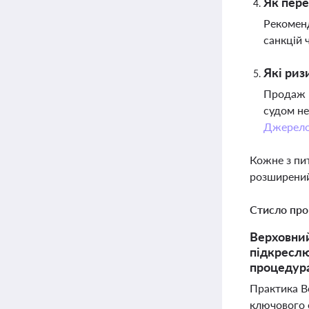
Як пере
Рекоменд
санкцій 
Які риз
Продаж м
судом не
Джерел
Кожне з пи
розширений
Стисло про
Верховний
підкреслю
процедура
Практика В
ключового е