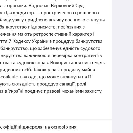
іж сторонами. Водночас Верховний Суд
сті, а кредитор — простроченого грошового
ливу увагу приділено впливу воєнного стану на
анкрутство підприємств, пов’язаних з
меження мають ретроспективний характер і
ття 7 Кодексу України з процедур банкрутства
банкрутство, що забезпечує єдність судового
анкрутства важливою є перевірка контрагентів
тства та судових справ. Використання систем, як
идичних осіб. Також у разі продажу майна
овісність угоди, що може вплинути на її
рують складність процедур санації, ролі
ва в Україні поєднує правові механізми захисту
о, офіційні джерела, на основі яких