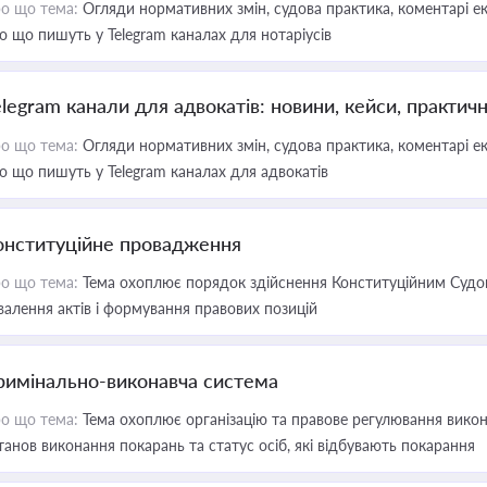
о що тема:
Огляди нормативних змін, судова практика, коментарі екс
о що пишуть у Telegram каналах для нотаріусів
elegram канали для адвокатів: новини, кейси, практич
о що тема:
Огляди нормативних змін, судова практика, коментарі екс
о що пишуть у Telegram каналах для адвокатів
онституційне провадження
о що тема:
Тема охоплює порядок здійснення Конституційним Судом
валення актів і формування правових позицій
римінально-виконавча система
о що тема:
Тема охоплює організацію та правове регулювання викона
танов виконання покарань та статус осіб, які відбувають покарання