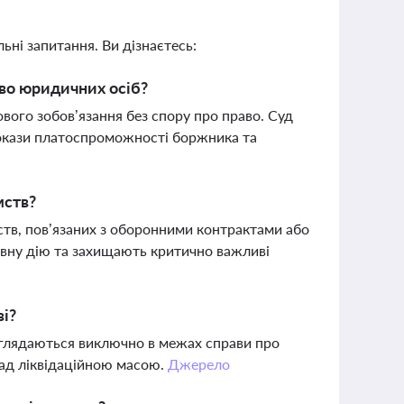
ьні запитання. Ви дізнаєтесь:
тво юридичних осіб?
вого зобов’язання без спору про право. Суд
докази платоспроможності боржника та
мств?
тв, пов’язаних з оборонними контрактами або
ивну дію та захищають критично важливі
ві?
зглядаються виключно в межах справи про
над ліквідаційною масою.
Джерело