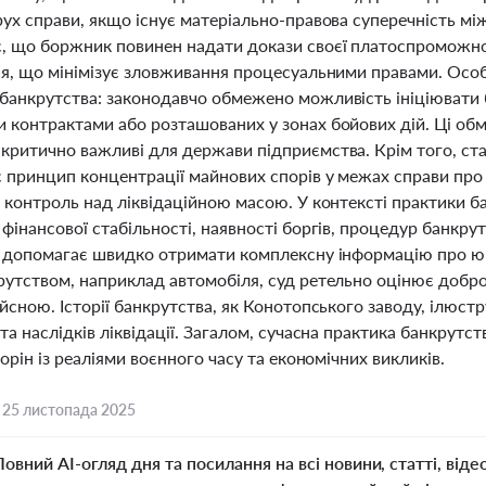
рух справи, якщо існує матеріально-правова суперечність м
, що боржник повинен надати докази своєї платоспроможно
ня, що мінімізує зловживання процесуальними правами. Особ
банкрутства: законодавчо обмежено можливість ініціювати б
 контрактами або розташованих у зонах бойових дій. Ці об
критично важливі для держави підприємства. Крім того, ста
 принцип концентрації майнових спорів у межах справи про 
а контроль над ліквідаційною масою. У контексті практики б
фінансової стабільності, наявності боргів, процедур банкру
, допомагає швидко отримати комплексну інформацію про юр
рутством, наприклад автомобіля, суд ретельно оцінює доброс
йсною. Історії банкрутства, як Конотопського заводу, ілюст
та наслідків ліквідації. Загалом, сучасна практика банкрутст
торін із реаліями воєнного часу та економічних викликів.
,
25 листопада 2025
Повний AI-огляд дня та посилання на всі новини, статті, віде