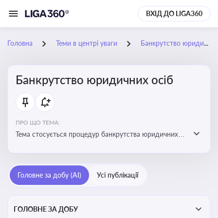
ВХІД ДО LIGA360
Головна
Теми в центрі уваги
Банкрутство юридичних осіб
Банкрутство юридичних осіб
ПРО ЩО ТЕМА:
Тема стосується процедур банкрутства юридичних
осіб, що включає етапи ліквідації, санації та
задоволення вимог кредиторів
Головне за добу (AI)
Усі публікації
ГОЛОВНЕ ЗА ДОБУ