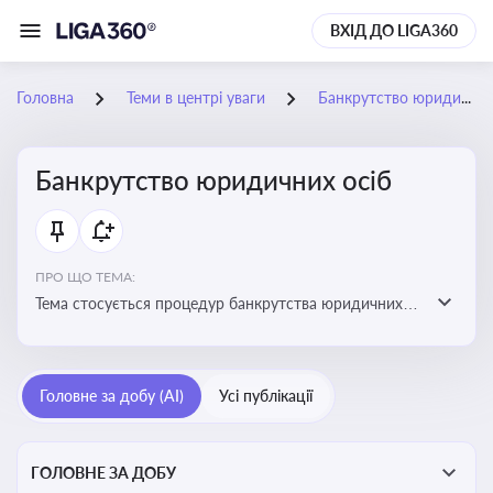
ВХІД ДО LIGA360
Головна
Теми в центрі уваги
Банкрутство юридичних осіб
Банкрутство юридичних осіб
ПРО ЩО ТЕМА:
Тема стосується процедур банкрутства юридичних
осіб, що включає етапи ліквідації, санації та
задоволення вимог кредиторів
Головне за добу (AI)
Усі публікації
ГОЛОВНЕ ЗА ДОБУ