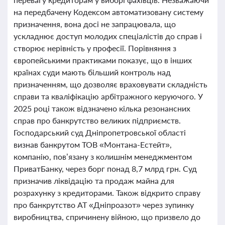
на передбачену Кодексом автоматизовану систему
призначення, вона досі не запрацювала, що
ускладнює доступ молодих спеціалістів до справ і
створює нерівність у професії. Порівняння з
європейськими практиками показує, що в інших
країнах суди мають більший контроль над
призначенням, що дозволяє враховувати складність
справи та кваліфікацію арбітражного керуючого. У
2025 році також відзначено кілька резонансних
справ про банкрутство великих підприємств.
Господарський суд Дніпропетровської області
визнав банкрутом ТОВ «Монтана-Естейт»,
компанію, пов’язану з колишнім менеджментом
ПриватБанку, через борг понад 8,7 млрд грн. Суд
призначив ліквідацію та продаж майна для
розрахунку з кредиторами. Також відкрито справу
про банкрутство АТ «Дніпроазот» через зупинку
виробництва, спричинену війною, що призвело до