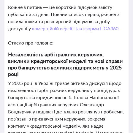
Кожне з питань — це короткий підсумок змісту
публікацій за день. Повний список першоджерел з
посиланнями та розширений підсумок за добу
доступні у
комерційній версії Платформи LIGA360.
Стисло про головне:
Незалежність арбітражних керуючих,
виклики кредиторської моделі та нові справи
про банкрутство великих підприємств у 2025
році
У 2025 році в Україні триває активна дискусія щодо
незалежності арбітражних керуючих у процедурах
банкрутства юридичних осіб. Голова Національної
асоціації арбітражних керуючих Олександр
Бондарчук у подкасті детально розглянув проблеми,
пов’язані з призначенням керуючих, зокрема
критику «кредиторської моделі», яка надає
перевагу кредиторам у виборі фахівців. Незважаючи