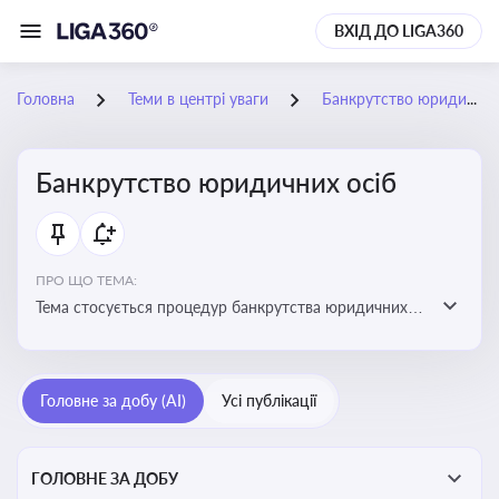
ВХІД ДО LIGA360
Головна
Теми в центрі уваги
Банкрутство юридичних осіб
Банкрутство юридичних осіб
ПРО ЩО ТЕМА:
Тема стосується процедур банкрутства юридичних
осіб, що включає етапи ліквідації, санації та
задоволення вимог кредиторів
Головне за добу (AI)
Усі публікації
ГОЛОВНЕ ЗА ДОБУ