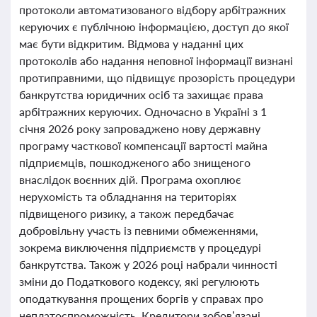
протоколи автоматизованого відбору арбітражних
керуючих є публічною інформацією, доступ до якої
має бути відкритим. Відмова у наданні цих
протоколів або надання неповної інформації визнані
протиправними, що підвищує прозорість процедури
банкрутства юридичних осіб та захищає права
арбітражних керуючих. Одночасно в Україні з 1
січня 2026 року запроваджено нову державну
програму часткової компенсації вартості майна
підприємців, пошкодженого або знищеного
внаслідок воєнних дій. Програма охоплює
нерухомість та обладнання на територіях
підвищеного ризику, а також передбачає
добровільну участь із певними обмеженнями,
зокрема виключення підприємств у процедурі
банкрутства. Також у 2026 році набрали чинності
зміни до Податкового кодексу, які регулюють
оподаткування прощених боргів у справах про
неплатоспроможність. Кредитори зобов’язані