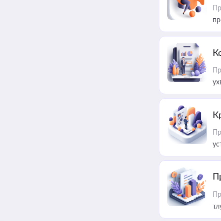
Пр
пр
К
Пр
ух
К
Пр
ус
П
Пр
тл