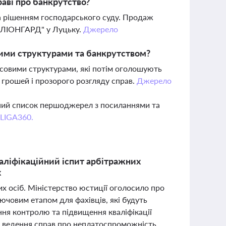
аві про банкрутство?
а рішенням господарського суду. Продаж
 "ЛІОНГАРД" у Луцьку.
Джерело
вими структурами та банкрутством?
ансовими структурами, які потім оголошують
 грошей і прозорого розгляду справ.
Джерело
вний список першоджерел з посиланнями та
 LIGA360.
аліфікаційний іспит арбітражних
х
их осіб. Міністерство юстиції оголосило про
ючовим етапом для фахівців, які будуть
ння контролю та підвищення кваліфікації
ть ведення справ про неплатоспроможність