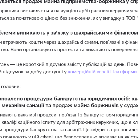
увається продаж майна підприємства-боржника у спр
ржника виставляється на аукціон арбітражним керуючим з
ься за початковою ціною без зниження, як у випадку з ТОВ
блеми виникають у зв’язку з шахрайськими фінансо
и втрачають кошти через шахрайські схеми, пов’язані з фін
тво. Вони організовують протести та вимагають повернення
тань — це короткий підсумок змісту публікацій за день. По
 підсумок за добу доступні у
комерційній версії Платформи
 головне:
 оновлено процедури банкрутства юридичних осіб: кв
 механізм санації та продаж майна боржників у суда
ривають важливі процеси, пов'язані з банкрутством юридичн
кваліфікаційного іспиту для арбітражних керуючих, що є кл
 процедури банкрутства та санації. Це свідчить про посиле
що працюють у цій сфері, що безпосередньо впливає на якіс