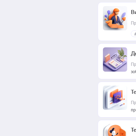
В
Пр
Д
Пр
зо
T
Пр
пр
T