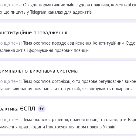
о що тема:
Огляди нормативних змін, судова практика, коментарі екс
о що пишуть у Telegram каналах для адвокатів
онституційне провадження
о що тема:
Тема охоплює порядок здійснення Конституційним Судом
валення актів і формування правових позицій
римінально-виконавча система
о що тема:
Тема охоплює організацію та правове регулювання викона
танов виконання покарань та статус осіб, які відбувають покарання
рактика ЄСПЛ
+9
о що тема:
Тема охоплює рішення, правові позиції та стандарти Євр
умачення прав людини і застосування норм права в Україні