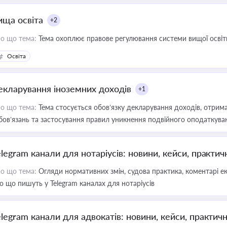
ища освіта
+2
о що тема:
Тема охоплює правове регулювання системи вищої освіти, о
Освіта
екларування іноземних доходів
+1
о що тема:
Тема стосується обов’язку декларування доходів, отрим
бов’язань та застосування правил уникнення подвійного оподаткува
elegram канали для нотаріусів: новини, кейси, практич
о що тема:
Огляди нормативних змін, судова практика, коментарі екс
о що пишуть у Telegram каналах для нотаріусів
elegram канали для адвокатів: новини, кейси, практич