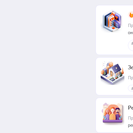
Пр
он
З
Пр
Р
Пр
ре