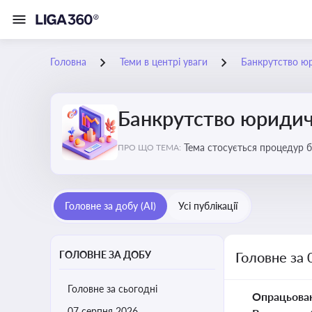
Головна
Теми в центрі уваги
Банкрутство ю
Банкрутство юридич
Тема стосується процедур б
ПРО ЩО ТЕМА:
Головне за добу (AI)
Усі публікації
ГОЛОВНЕ ЗА ДОБУ
Головне за 
Головне за сьогодні
Опрацьова
07 серпня 2026