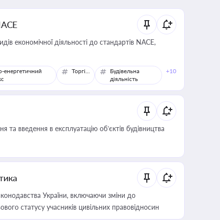
NACE
идів економічної діяльності до стандартів NACE,
о-енергетичний
Торгівля
Будівельна
+10
кс
діяльність
я та введення в експлуатацію об’єктів будівництва
итика
конодавства України, включаючи зміни до
ового статусу учасників цивільних правовідносин