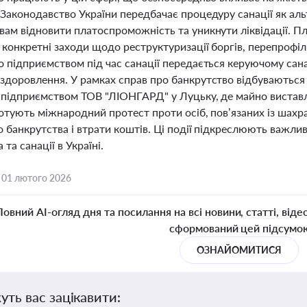
 Законодавство України передбачає процедуру санації як ал
вам відновити платоспроможність та уникнути ліквідації. П
конкретні заходи щодо реструктуризації боргів, перепрофіл
о підприємством під час санації передається керуючому сан
здоровлення. У рамках справ про банкрутство відбуваються
з підприємством ТОВ "ЛІОНГАРД" у Луцьку, де майно виставл
готують міжнародний протест проти осіб, пов’язаних із шах
 банкрутства і втрати коштів. Ці події підкреслюють важлив
 та санації в Україні.
,
01 лютого 2026
Повний AI-огляд дня та посилання на всі новини, статті, віде
сформований цей підсумо
ОЗНАЙОМИТИСЯ
уть вас зацікавити: