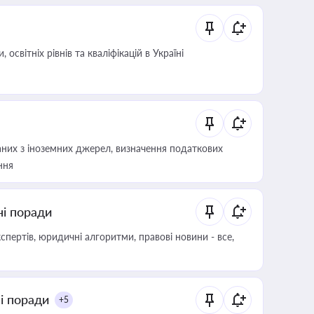
світніх рівнів та кваліфікацій в Україні
аних з іноземних джерел, визначення податкових
ння
ні поради
пертів, юридичні алгоритми, правові новини - все,
ні поради
+5