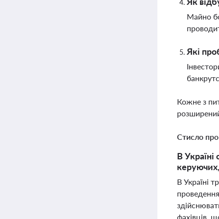
Як відб
Майно бо
проводит
Які про
Інвестор
банкрутс
Кожне з пи
розширений
Стисло про
В Україні
керуючих,
В Україні т
проведення 
здійснювати
фахівців, 