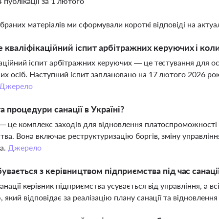
4 публікації за 1 лютого
ібраних матеріалів ми сформували короткі відповіді на актуал
 кваліфікаційний іспит арбітражних керуючих і коли
аційний іспит арбітражних керуючих — це тестування для осі
х осіб. Наступний іспит заплановано на 17 лютого 2026 рок
Джерело
а процедури санації в Україні?
— це комплекс заходів для відновлення платоспроможності
тва. Вона включає реструктуризацію боргів, зміну управлінн
а.
Джерело
увається з керівництвом підприємства під час санаці
санації керівник підприємства усувається від управління, а
, який відповідає за реалізацію плану санації та відновлен