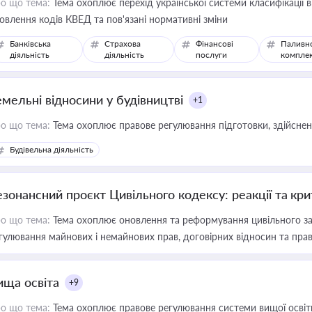
о що тема:
Тема охоплює перехід української системи класифікації в
овлення кодів КВЕД та пов'язані нормативні зміни
Банківська
Страхова
Фінансові
Паливн
діяльність
діяльність
послуги
компле
емельні відносини у будівництві
+1
о що тема:
Тема охоплює правове регулювання підготовки, здійсненн
Будівельна діяльність
езонансний проєкт Цивільного кодексу: реакції та кр
о що тема:
Тема охоплює оновлення та реформування цивільного за
гулювання майнових і немайнових прав, договірних відносин та прав
ища освіта
+9
о що тема:
Тема охоплює правове регулювання системи вищої освіти, о