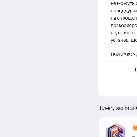
не можуть 
процедурах 
на спрощенн
правоохоро
податковог
установ, що
LIGA ZAKON
Теми, які мож