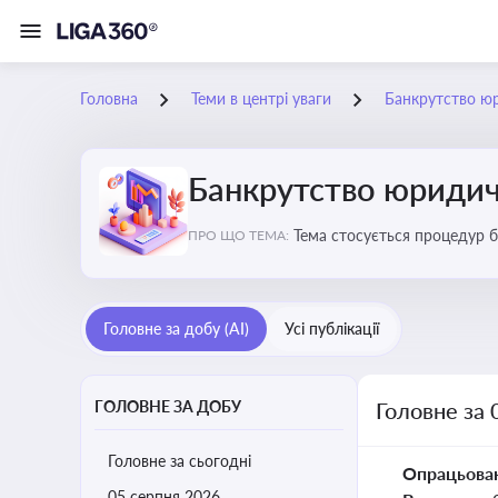
Головна
Теми в центрі уваги
Банкрутство ю
Банкрутство юридич
Тема стосується процедур б
ПРО ЩО ТЕМА:
Головне за добу (AI)
Усі публікації
ГОЛОВНЕ ЗА ДОБУ
Головне за 
Головне за сьогодні
Опрацьова
05 серпня 2026