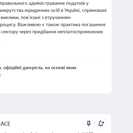
правильного адміністрування податків у
банкрутства юридичних осіб в Україні, спрямовані
виклики, пов’язані з втручанням
 процесу. Важливою є також практика погашення
о сектору через придбання неплатоспроможних
.
о, офіційні джерела, на основі яких
к
NACE