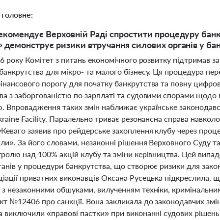
 головне:
екомендує Верховній Раді спростити процедуру банкр
 демонструє ризики втручання силових органів у ба
026 року Комітет з питань економічного розвитку підтримав
банкрутства для мікро- та малого бізнесу. Ця процедура пе
інансового порогу для початку банкрутства та повну цифро
ва з заборгованістю по зарплаті та судовими спорами щодо
. Впровадження таких змін наближає українське законодавст
raine Facility. Паралельно триває резонансна справа навко
Жеваго заявив про рейдерське захоплення клубу через проц
ли». За його словами, незаконні рішення Верховного Суду т
тролю над 100% акцій клубу та зміни керівництва. Цей випа
анів у процедури банкрутства, що створює ризики для законни
іації приватних виконавців Оксана Русецька підкреслила, щ
 з незаконними обшуками, вилученням техніки, кримінальним
т №12406 про санкції. Вона закликала до законодавчих змін,
а виключили «правові пастки» при виконанні судових рішен