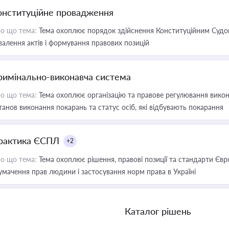
онституційне провадження
о що тема:
Тема охоплює порядок здійснення Конституційним Судом
валення актів і формування правових позицій
римінально-виконавча система
о що тема:
Тема охоплює організацію та правове регулювання викона
танов виконання покарань та статус осіб, які відбувають покарання
рактика ЄСПЛ
+2
о що тема:
Тема охоплює рішення, правові позиції та стандарти Євр
умачення прав людини і застосування норм права в Україні
Каталог рішень