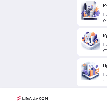
К
Пр
ух
К
Пр
ус
П
Пр
тл