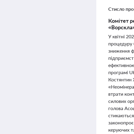
Стисло про
Комітет р
«Ворскла»
У квітні 2
процедуру 
зниження ф
підприємст
ефективною
програмі Uk
Костянтин 
«Неомінера
втрати кон
силових орг
голова Асоц
стикаються
законопроєк
керуючих т