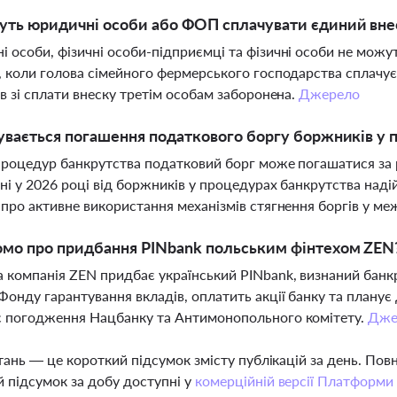
ть юридичні особи або ФОП сплачувати єдиний внес
 особи, фізичні особи-підприємці та фізичні особи не можут
, коли голова сімейного фермерського господарства сплачує 
ів зі сплати внеску третім особам заборонена.
Джерело
увається погашення податкового боргу боржників у 
процедур банкрутства податковий борг може погашатися за 
ні у 2026 році від боржників у процедурах банкрутства над
 про активне використання механізмів стягнення боргів у ме
омо про придбання PINbank польським фінтехом ZEN
 компанія ZEN придбає український PINbank, визнаний банк
Фонду гарантування вкладів, оплатить акції банку та планує 
є погодження Нацбанку та Антимонопольного комітету.
Дже
тань — це короткий підсумок змісту публікацій за день. По
 підсумок за добу доступні у
комерційній версії Платформи