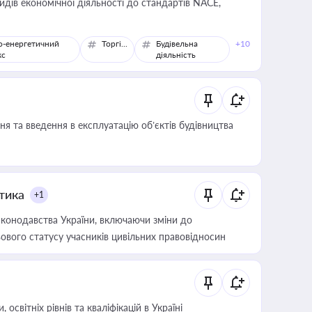
идів економічної діяльності до стандартів NACE,
о-енергетичний
Торгівля
Будівельна
+10
кс
діяльність
я та введення в експлуатацію об’єктів будівництва
итика
+1
конодавства України, включаючи зміни до
ового статусу учасників цивільних правовідносин
світніх рівнів та кваліфікацій в Україні