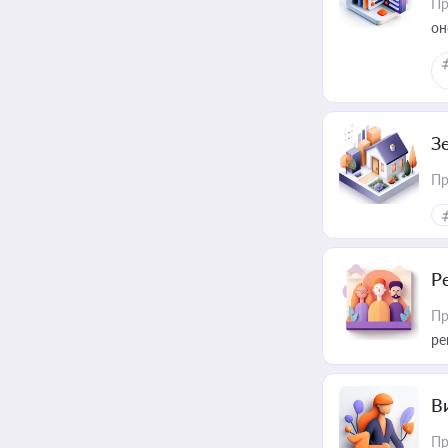
Пр
он
З
Пр
Р
Пр
ре
В
Пр