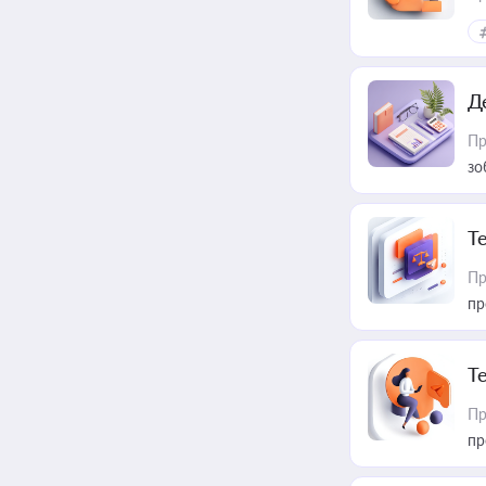
Д
Пр
зо
T
Пр
пр
T
Пр
пр