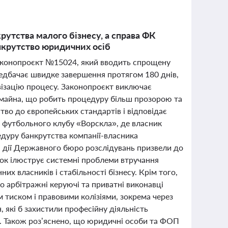
утства малого бізнесу, а справа ФК
нкрутство юридичних осіб
 законопроєкт №15024, який вводить спрощену
редбачає швидке завершення протягом 180 днів,
візацію процесу. Законопроєкт виключає
 майна, що робить процедуру більш прозорою та
во до європейських стандартів і відповідає
ло футбольного клубу «Ворскла», де власник
едуру банкрутства компанії-власника
а дії Державного бюро розслідувань призвели до
док ілюструє системні проблеми втручання
х власників і стабільності бізнесу. Крім того,
о арбітражні керуючі та приватні виконавці
 тиском і правовими колізіями, зокрема через
 які б захистили професійну діяльність
ь. Також роз’яснено, що юридичні особи та ФОП