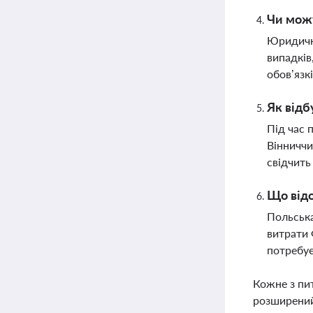
Чи можу
Юридичні
випадків
обов’язк
Як відб
Під час 
Вінниччи
свідчить
Що від
Польська
витрати 
потребу
Кожне з пи
розширений