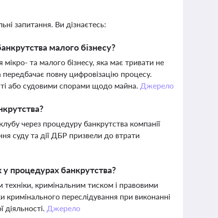
ьні запитання. Ви дізнаєтесь:
банкрутства малого бізнесу?
ікро- та малого бізнесу, яка має тривати не
та передбачає повну цифровізацію процесу.
аті або судовими спорами щодо майна.
Джерело
нкрутства?
клубу через процедуру банкрутства компанії
ння суду та дії ДБР призвели до втрати
 у процедурах банкрутства?
 техніки, кримінальним тиском і правовими
ки кримінального переслідування при виконанні
ї діяльності.
Джерело