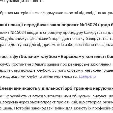
29 публікацій за 1 квітня
ібраних матеріалів ми сформували короткі відповіді на актуал
овні новації передбачає законопроєкт №15024 щодо 
оєкт №15024 вводить спрощену процедуру банкрутства для м
80 днів, знижує фінансовий поріг для початку банкрутства 
а не доступна для підприємств із заборгованістю по зарпл
ося з футбольним клубом «Ворскла» у контексті ба
клубу Костянтин Жеваго заявив про рейдерське захоплення 
рали», яка володіє клубом. За його словами, незаконні ріше
 над акціями клубу та зміни керівництва.
Джерело
блеми виникають у діяльності арбітражних керуючих
ні керуючі стикаються з незаконними обшуками, вилученням
и, зокрема через законопроєкт про санкції, що створює ризи
рішень. Потрібні законодавчі зміни для захисту їх професійно