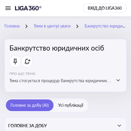
ВХІД ДО LIGA360
Головна
Теми в центрі уваги
Банкрутство юридичних осіб
Банкрутство юридичних осіб
ПРО ЩО ТЕМА:
Тема стосується процедур банкрутства юридичних
осіб, що включає етапи ліквідації, санації та
задоволення вимог кредиторів
Головне за добу (AI)
Усі публікації
ГОЛОВНЕ ЗА ДОБУ