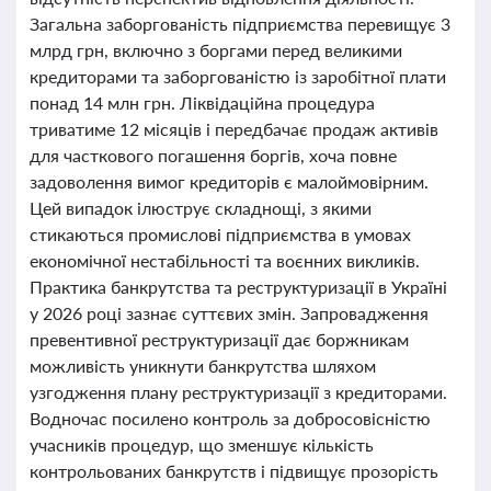
Загальна заборгованість підприємства перевищує 3
млрд грн, включно з боргами перед великими
кредиторами та заборгованістю із заробітної плати
понад 14 млн грн. Ліквідаційна процедура
триватиме 12 місяців і передбачає продаж активів
для часткового погашення боргів, хоча повне
задоволення вимог кредиторів є малоймовірним.
Цей випадок ілюструє складнощі, з якими
стикаються промислові підприємства в умовах
економічної нестабільності та воєнних викликів.
Практика банкрутства та реструктуризації в Україні
у 2026 році зазнає суттєвих змін. Запровадження
превентивної реструктуризації дає боржникам
можливість уникнути банкрутства шляхом
узгодження плану реструктуризації з кредиторами.
Водночас посилено контроль за добросовісністю
учасників процедур, що зменшує кількість
контрольованих банкрутств і підвищує прозорість