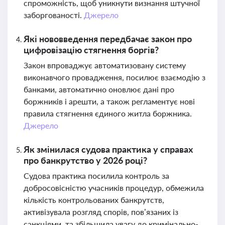
спроможність, щоб уникнути визнання штучної
заборгованості.
Джерело
Які нововведення передбачає закон про
цифровізацію стягнення боргів?
Закон впроваджує автоматизовану систему
виконавчого провадження, посилює взаємодію з
банками, автоматично оновлює дані про
боржників і арешти, а також регламентує нові
правила стягнення єдиного житла боржника.
Джерело
Як змінилася судова практика у справах
про банкрутство у 2026 році?
Судова практика посилила контроль за
добросовісністю учасників процедур, обмежила
кількість контрольованих банкрутств,
активізувала розгляд спорів, пов’язаних із
санкціями, та збільшила увагу до кримінально-