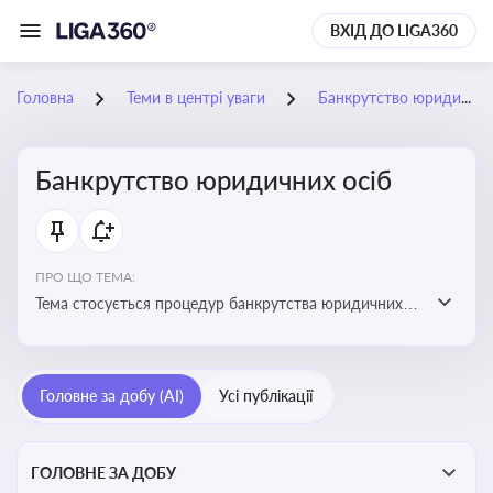
ВХІД ДО LIGA360
Головна
Теми в центрі уваги
Банкрутство юридичних осіб
Банкрутство юридичних осіб
ПРО ЩО ТЕМА:
Тема стосується процедур банкрутства юридичних
осіб, що включає етапи ліквідації, санації та
задоволення вимог кредиторів
Головне за добу (AI)
Усі публікації
ГОЛОВНЕ ЗА ДОБУ