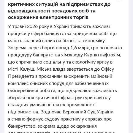
критичних ситуацій на підприємствах до
відповідальності посадових осіб та
оскарження електронних торгів
У травні 2026 року в Україні тривають важливі
процеси у сфері банкрутства юридичних осіб, що
мають значний вплив на бізнес та економіку.
Зокрема, через борги понад 1,6 млрд грн розпочато
процедуру банкрутства хімзаводу Карпатнафтохім,
що спричинило соціальну та екологічну кризу в
місті Калуш. Міська влада звертається до Офісу
Президента з проханням виокремити майновий
комплекс очисних споруд для забезпечення їх
безперебійної роботи, що підкреслює важливість
збереження критичної інфраструктури навіть у
складних умовах неплатоспроможності
підприємства. Водночас Верховний Суд України
активно формує судову практику у справах про
банкрутство, зокрема щодо оскарження
електронних торгів, де визначено, що належною