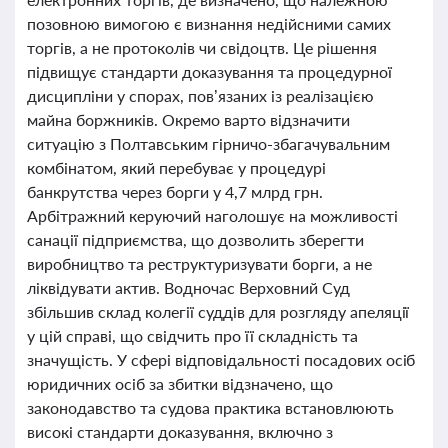
позовною вимогою є визнання недійсними самих
торгів, а не протоколів чи свідоцтв. Це рішення
підвищує стандарти доказування та процедурної
дисципліни у спорах, пов’язаних із реалізацією
майна боржників. Окремо варто відзначити
ситуацію з Полтавським гірничо-збагачувальним
комбінатом, який перебуває у процедурі
банкрутства через борги у 4,7 млрд грн.
Арбітражний керуючий наголошує на можливості
санації підприємства, що дозволить зберегти
виробництво та реструктуризувати борги, а не
ліквідувати актив. Водночас Верховний Суд
збільшив склад колегії суддів для розгляду апеляції
у цій справі, що свідчить про її складність та
значущість. У сфері відповідальності посадових осіб
юридичних осіб за збитки відзначено, що
законодавство та судова практика встановлюють
високі стандарти доказування, включно з