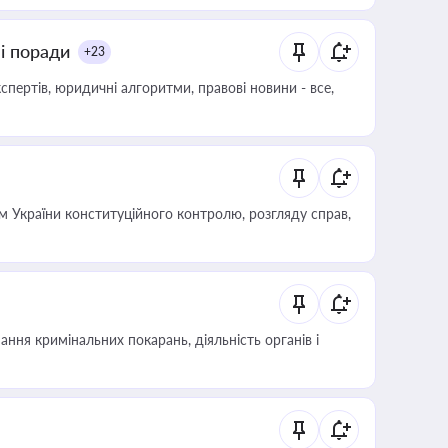
ні поради
+23
пертів, юридичні алгоритми, правові новини - все,
 України конституційного контролю, розгляду справ,
ння кримінальних покарань, діяльність органів і