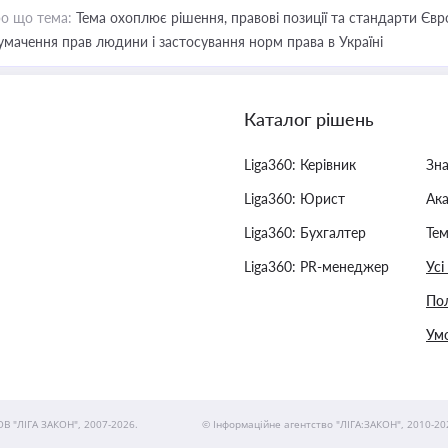
о що тема:
Тема охоплює рішення, правові позиції та стандарти Євр
умачення прав людини і застосування норм права в Україні
Каталог рішень
Liga360: Керівник
Зн
Liga360: Юрист
Ак
Liga360: Бухгалтер
Тем
Liga360: PR-менеджер
Усі
Пол
Умо
ОВ "ЛІГА ЗАКОН", 2007-2026.
© Інформаційне агентство "ЛІГА:ЗАКОН", 2010-20