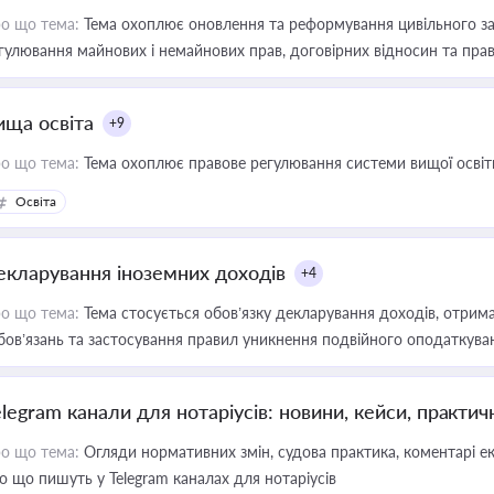
о що тема:
Тема охоплює оновлення та реформування цивільного за
гулювання майнових і немайнових прав, договірних відносин та прав
ища освіта
+9
о що тема:
Тема охоплює правове регулювання системи вищої освіти, о
Освіта
екларування іноземних доходів
+4
о що тема:
Тема стосується обов’язку декларування доходів, отрим
бов’язань та застосування правил уникнення подвійного оподаткува
elegram канали для нотаріусів: новини, кейси, практич
о що тема:
Огляди нормативних змін, судова практика, коментарі екс
о що пишуть у Telegram каналах для нотаріусів