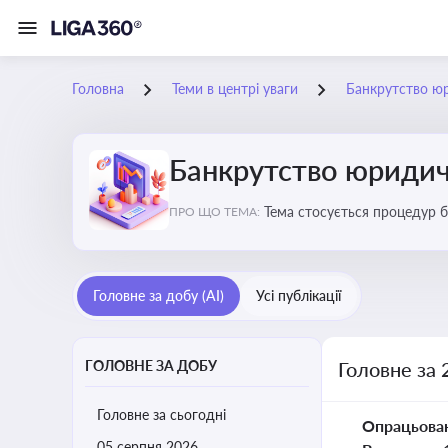
Головна
Теми в центрі уваги
Банкрутство ю
Банкрутство юридич
Тема стосується процедур б
ПРО ЩО ТЕМА:
Головне за добу (AI)
Усі публікації
ГОЛОВНЕ ЗА ДОБУ
Головне за 
Головне за сьогодні
Опрацьова
05 серпня 2026