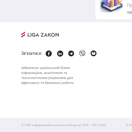
Пр
тл
Зв'язатися:
забезпечує український бізнес
інформацією, аналітикою та
технологічними рішеннями для
ефективної та безпечної роботи.
© ТОВ "інформаційно-аналітичний центр ЛІГА", 1991-2026.
© Т