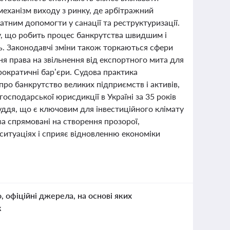
механізм виходу з ринку, де арбітражний
тним допомогти у санації та реструктуризації.
, що робить процес банкрутства швидшим і
ь. Законодавчі зміни також торкаються сфери
 права на звільнення від експортного мита для
рократичні бар’єри. Судова практика
про банкрутство великих підприємств і активів,
осподарської юрисдикції в Україні за 35 років
ддя, що є ключовим для інвестиційного клімату
ва спрямовані на створення прозорої,
 ситуаціях і сприяє відновленню економіки
о, офіційні джерела, на основі яких
к