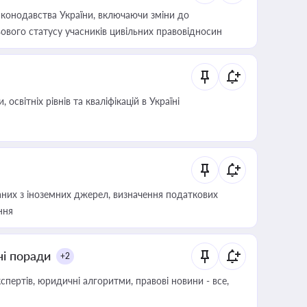
конодавства України, включаючи зміни до
ового статусу учасників цивільних правовідносин
світніх рівнів та кваліфікацій в Україні
аних з іноземних джерел, визначення податкових
ння
ні поради
+2
пертів, юридичні алгоритми, правові новини - все,