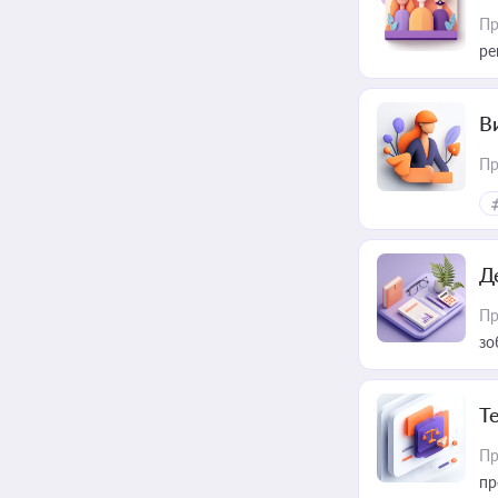
Пр
ре
В
Пр
Д
Пр
зо
T
Пр
пр