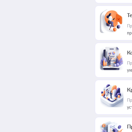
T
Пр
пр
К
Пр
ух
К
Пр
ус
П