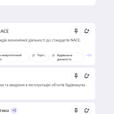
NACE
идів економічної діяльності до стандартів NACE,
о-енергетичний
Торгівля
Будівельна
+10
кс
діяльність
я та введення в експлуатацію об’єктів будівництва
итика
+1