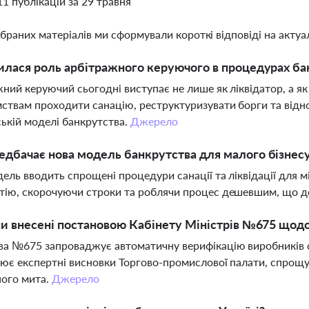
11 публікацій за 29 травня
ібраних матеріалів ми сформували короткі відповіді на актуал
илася роль арбітражного керуючого в процедурах бан
ний керуючий сьогодні виступає не лише як ліквідатор, а я
ствам проходити санацію, реструктуризувати борги та від
ькій моделі банкрутства.
Джерело
дбачає нова модель банкрутства для малого бізнесу 
ель вводить спрощені процедури санації та ліквідації для 
ію, скорочуючи строки та роблячи процес дешевшим, що доз
ни внесені постановою Кабінету Міністрів №675 щодо
а №675 запроваджує автоматичну верифікацію виробників со
ює експертні висновки Торгово-промислової палати, спрощу
ного мита.
Джерело