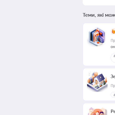
Теми, які мож
Пр
он
З
Пр
Р