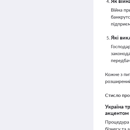
Як війн
Війна пр
банкрутс
підприємс
Які вик
Господар
законода
передбач
Кожне з пи
розширений
Стисло про
Україна т
акцентом 
Процедура 
бізнесу та 