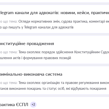
elegram канали для адвокатів: новини, кейси, практич
о що тема:
Огляди нормативних змін, судова практика, коментарі екс
о що пишуть у Telegram каналах для адвокатів
онституційне провадження
о що тема:
Тема охоплює порядок здійснення Конституційним Судом
валення актів і формування правових позицій
римінально-виконавча система
о що тема:
Тема охоплює організацію та правове регулювання викона
танов виконання покарань та статус осіб, які відбувають покарання
рактика ЄСПЛ
+2