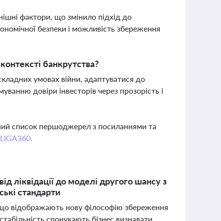
нішні фактори, що змінило підхід до
кономічної безпеки і можливість збереження
 контексті банкрутства?
складних умовах війни, адаптуватися до
уванню довіри інвесторів через прозорість і
вний список першоджерел з посиланнями та
 LIGA360.
д ліквідації до моделі другого шансу з
ські стандарти
, що відображають нову філософію збереження
естабільність спонукають бізнес визнавати