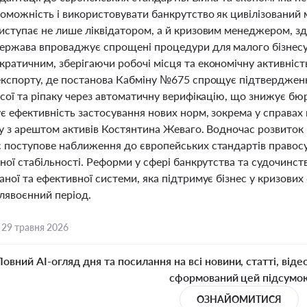
оможність і використовувати банкрутство як цивілізований 
иступає не лише ліквідатором, а й кризовим менеджером, зда
ержава впроваджує спрощені процедури для малого бізнесу
ратичним, зберігаючи робочі місця та економічну активніст
експорту, де постанова Кабміну №675 спрощує підтвердження
сої та ріпаку через автоматичну верифікацію, що знижує бю
 ефективність застосування нових норм, зокрема у справах 
у з арештом активів Костянтина Жеваго. Водночас розвиток г
 поступове наближення до європейських стандартів правосу
ної стабільності. Реформи у сфері банкрутства та судочинст
ної та ефективної системи, яка підтримує бізнес у кризових
слявоєнний період.
,
29 травня 2026
Повний AI-огляд дня та посилання на всі новини, статті, віде
сформований цей підсумо
ОЗНАЙОМИТИСЯ