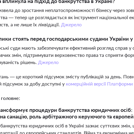
а вплинула на підхід до банкрутства в Україні?
извела до зростання неплатоспроможності бізнесу через зов
тва — тепер це розглядається як інструмент національної е
тв, а не лише їх ліквідації.
Джерело
лики стоять перед господарськими судами України у
ські суди мають забезпечувати ефективний розгляд справ у 
вчих змін, підтримувати верховенство права та сприяти форм
уваність рішень.
Джерело
тань — це короткий підсумок змісту публікацій за день. По
 підсумок за добу доступні у
комерційній версії Платформи
 головне:
рансформує процедури банкрутства юридичних осіб: ві
на санацію, роль арбітражного керуючого та європей
банкрутства юридичних осіб в Україні зазнає суттєвих змін
адаптації до європейських стандартів. Війна та економічна н