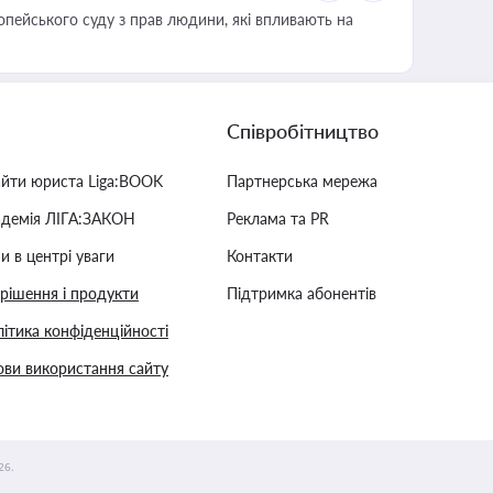
опейського суду з прав людини, які впливають на
Співробітництво
айти юриста Liga:BOOK
Партнерська мережа
адемія ЛІГА:ЗАКОН
Реклама та PR
и в центрі уваги
Контакти
 рішення і продукти
Підтримка абонентів
ітика конфіденційності
ви використання сайту
26.