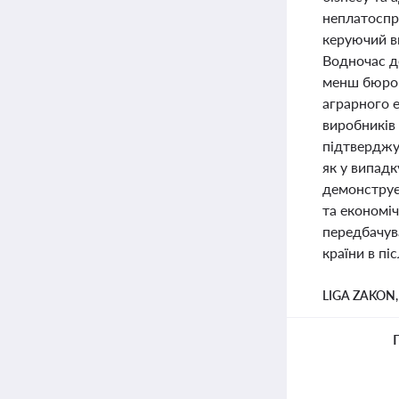
неплатоспр
керуючий в
Водночас д
менш бюрок
аграрного 
виробників 
підтверджує
як у випадк
демонструє
та економіч
передбачува
країни в пі
LIGA ZAKON