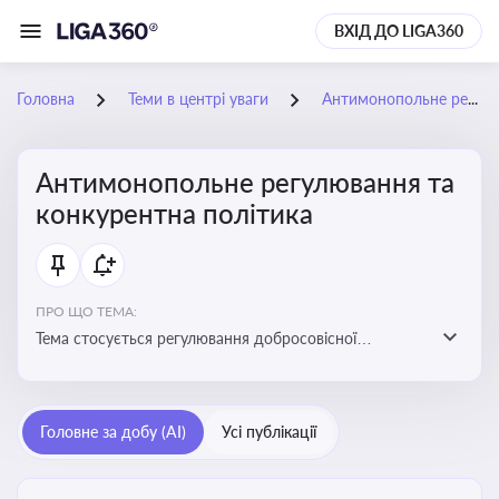
ВХІД ДО LIGA360
Головна
Теми в центрі уваги
Антимонопольне регулювання та конкурентна політика
Антимонопольне регулювання та
конкурентна політика
ПРО ЩО ТЕМА:
Тема стосується регулювання добросовісної
конкуренції між учасниками ринку, запобігання
зловживанню монопольним становищем і
забезпечення рівних умов для суб’єктів
Головне за добу (AI)
Усі публікації
господарювання