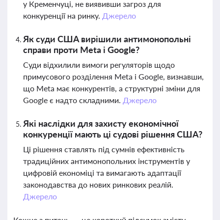
у Кременчуці, не виявивши загроз для
конкуренції на ринку.
Джерело
Як суди США вирішили антимонопольні
справи проти Meta і Google?
Суди відхилили вимоги регуляторів щодо
примусового розділення Meta і Google, визнавши,
що Meta має конкурентів, а структурні зміни для
Google є надто складними.
Джерело
Які наслідки для захисту економічної
конкуренції мають ці судові рішення США?
Ці рішення ставлять під сумнів ефективність
традиційних антимонопольних інструментів у
цифровій економіці та вимагають адаптації
законодавства до нових ринкових реалій.
Джерело
Кожне з питань — це короткий підсумок змісту