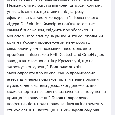
Незважаючи на багатомільйонні штрафи, компанія
уникає їх сплати, що ставить під загрозу
ефективність захисту конкуренції. Поява нового
лідера DL Solution, ймовірно пов’язаного з тим
самим бізнесменом, свідчить про збереження
монопольного впливу на ринку. Антимонопольний
комітет України продовжує активну роботу,
схвалюючи угоди іноземних інвесторів, як-от
придбання німецькою EMI Deutschland GmbH двох
заводів автокомпонентів у Кременчуці, що не
загрожує конкуренції. Водночас аналіз
законопроекту про компенсацію промислових
інвестицій через податкові пільги виявив ризики
дублювання системи державної допомоги, що
може створити правову невизначеність і порушення
принципів конкуренції. Також підкреслено
неефективність податкових канікул як інструменту
стимулювання інвестицій. На міжнародному рівні