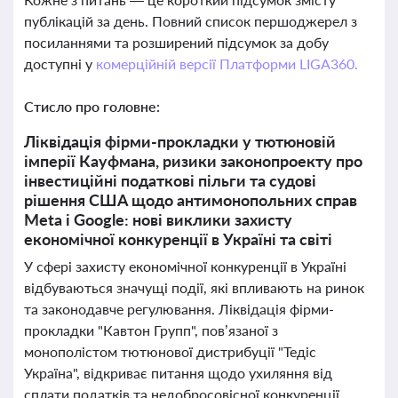
публікацій за день. Повний список першоджерел з
посиланнями та розширений підсумок за добу
доступні у
комерційній версії Платформи LIGA360.
Стисло про головне:
Ліквідація фірми-прокладки у тютюновій
імперії Кауфмана, ризики законопроекту про
інвестиційні податкові пільги та судові
рішення США щодо антимонопольних справ
Meta і Google: нові виклики захисту
економічної конкуренції в Україні та світі
У сфері захисту економічної конкуренції в Україні
відбуваються значущі події, які впливають на ринок
та законодавче регулювання. Ліквідація фірми-
прокладки "Кавтон Групп", пов’язаної з
монополістом тютюнової дистрибуції "Тедіс
Україна", відкриває питання щодо ухиляння від
сплати податків та недобросовісної конкуренції.