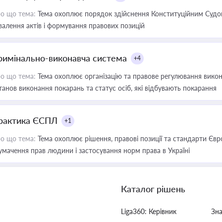
о що тема:
Тема охоплює порядок здійснення Конституційним Судом
валення актів і формування правових позицій
римінально-виконавча система
+4
о що тема:
Тема охоплює організацію та правове регулювання викона
танов виконання покарань та статус осіб, які відбувають покарання
рактика ЄСПЛ
+1
о що тема:
Тема охоплює рішення, правові позиції та стандарти Євр
умачення прав людини і застосування норм права в Україні
Каталог рішень
Liga360: Керівник
Зн