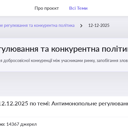
Про проєкт
Всі Теми
 регулювання та конкурентна політика
12-12-2025
улювання та конкурентна політи
ня добросовісної конкуренції між учасниками ринку, запобігання з
забезпечення рівних умов для суб’єктів господарювання
12.12.2025 по темі: Антимонопольне регулюван
но:
14367 джерел