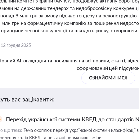
льний комітет України (АМКУ) продовжує активну боротьбу
змови на державних тендерах та недобросовісну конкуренц
 понад 9 млн грн за змову під час тендеру на реконструкці
 млн грн на фармацевтичну компанію за поширення недостовір
принципи чесної конкуренції та шкодять ринку, створюючи н
,
12 грудня 2025
Повний AI-огляд дня та посилання на всі новини, статті, віде
сформований цей підсумо
ОЗНАЙОМИТИСЯ
уть вас зацікавити:
Перехід української системи КВЕД до стандартів 
о що тема:
Тема охоплює перехід української системи класифікації в
овлення кодів КВЕД та пов'язані нормативні зміни