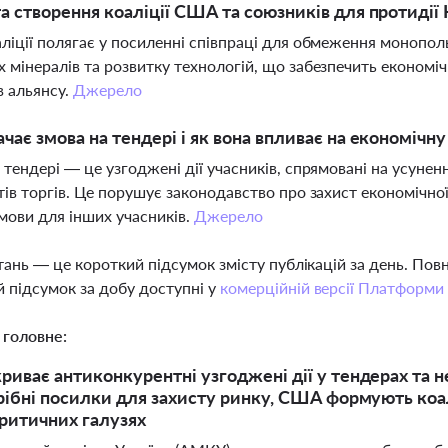
а створення коаліції США та союзників для протидії
ліції полягає у посиленні співпраці для обмеження монопо
 мінералів та розвитку технологій, що забезпечить економі
в альянсу.
Джерело
чає змова на тендері і як вона впливає на економічн
 тендері — це узгоджені дії учасників, спрямовані на усуне
тів торгів. Це порушує законодавство про захист економічно
умови для інших учасників.
Джерело
тань — це короткий підсумок змісту публікацій за день. По
 підсумок за добу доступні у
комерційній версії Платформи
 головне:
иває антиконкурентні узгоджені дії у тендерах та 
рібні посилки для захисту ринку, США формують ко
ритичних галузях