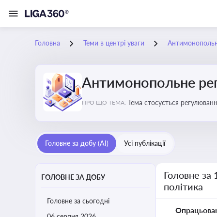
Головна
Теми в центрі уваги
Антимонопольне
Антимонопольне рег
Тема стосується регулюван
ПРО ЩО ТЕМА:
Головне за добу (AI)
Усі публікації
Головне за 
ГОЛОВНЕ ЗА ДОБУ
політика
Головне за сьогодні
Опрацьова
06 серпня 2026