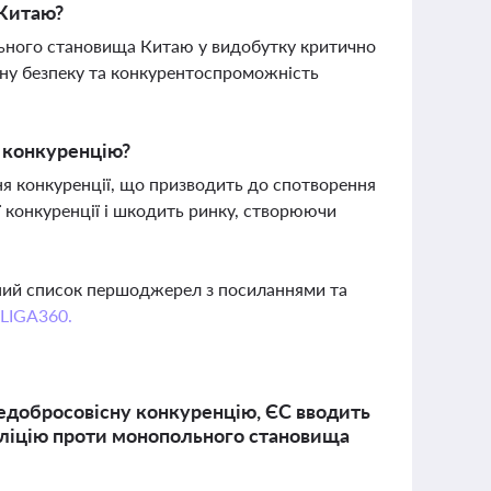
 Китаю?
льного становища Китаю у видобутку критично
чну безпеку та конкурентоспроможність
у конкуренцію?
ння конкуренції, що призводить до спотворення
ї конкуренції і шкодить ринку, створюючи
вний список першоджерел з посиланнями та
 LIGA360.
недобросовісну конкуренцію, ЄС вводить
аліцію проти монопольного становища