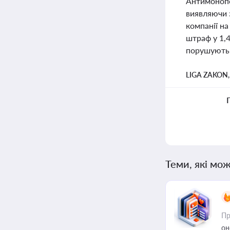
Антимонопо
виявляючи 
компанії на
штраф у 1,4
порушують 
LIGA ZAKON
Теми, які мож
Пр
он