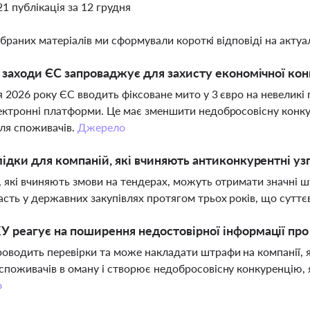
21 публікація за 12 грудня
ібраних матеріалів ми сформували короткі відповіді на актуал
і заходи ЄС запроваджує для захисту економічної ко
я 2026 року ЄС вводить фіксоване мито у 3 євро на невеликі
ектронні платформи. Це має зменшити недобросовісну конку
ля споживачів.
Джерело
лідки для компаній, які вчиняють антиконкурентні узг
, які вчиняють змови на тендерах, можуть отримати значні 
асть у державних закупівлях протягом трьох років, що суттє
 реагує на поширення недостовірної інформації про
водить перевірки та може накладати штрафи на компанії,
споживачів в оману і створює недобросовісну конкуренцію, я
о