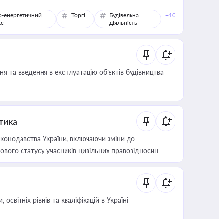
о-енергетичний
Торгівля
Будівельна
+10
кс
діяльність
я та введення в експлуатацію об’єктів будівництва
итика
конодавства України, включаючи зміни до
ового статусу учасників цивільних правовідносин
світніх рівнів та кваліфікацій в Україні