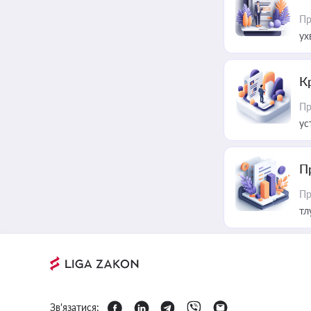
Пр
ух
К
Пр
ус
П
Пр
тл
Зв'язатися: