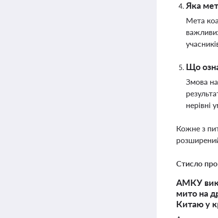
Яка мет
Мета коа
важливих
учасникі
Що озна
Змова на
результа
нерівні 
Кожне з пи
розширений
Стисло про
АМКУ викр
мито на д
Китаю у к