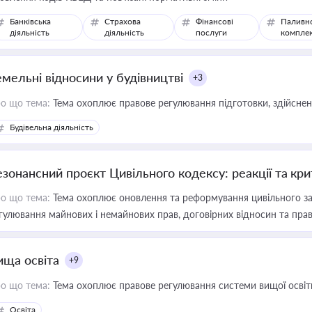
Банківська
Страхова
Фінансові
Паливн
діяльність
діяльність
послуги
компле
емельні відносини у будівництві
+3
о що тема:
Тема охоплює правове регулювання підготовки, здійсненн
Будівельна діяльність
езонансний проєкт Цивільного кодексу: реакції та кр
о що тема:
Тема охоплює оновлення та реформування цивільного за
гулювання майнових і немайнових прав, договірних відносин та прав
ища освіта
+9
о що тема:
Тема охоплює правове регулювання системи вищої освіти, о
Освіта