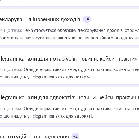
екларування іноземних доходів
+4
о що тема:
Тема стосується обов’язку декларування доходів, отрим
бов’язань та застосування правил уникнення подвійного оподаткува
elegram канали для нотаріусів: новини, кейси, практич
о що тема:
Огляди нормативних змін, судова практика, коментарі екс
о що пишуть у Telegram каналах для нотаріусів
elegram канали для адвокатів: новини, кейси, практич
о що тема:
Огляди нормативних змін, судова практика, коментарі екс
о що пишуть у Telegram каналах для адвокатів
онституційне провадження
+2