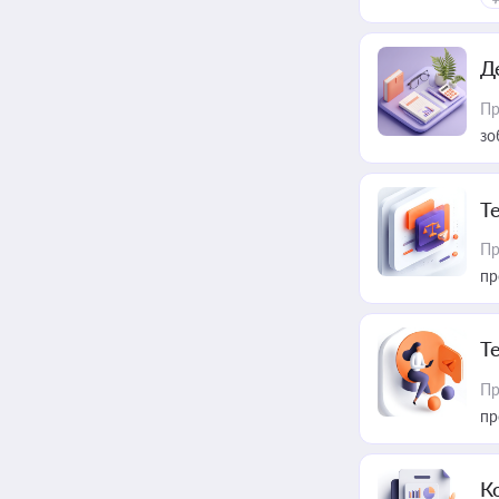
Д
Пр
зо
T
Пр
пр
T
Пр
пр
К