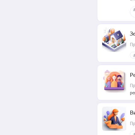
З
Пр
Р
Пр
ре
В
Пр