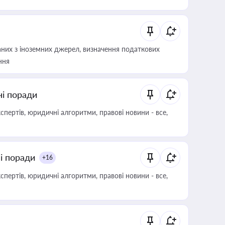
аних з іноземних джерел, визначення податкових
ння
ні поради
пертів, юридичні алгоритми, правові новини - все,
ні поради
+16
пертів, юридичні алгоритми, правові новини - все,