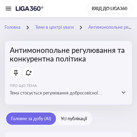
ВХІД ДО LIGA360
Головна
Теми в центрі уваги
Антимонопольне регулювання та конкурентна політика
Антимонопольне регулювання та
конкурентна політика
ПРО ЩО ТЕМА:
Тема стосується регулювання добросовісної
конкуренції між учасниками ринку, запобігання
зловживанню монопольним становищем і
забезпечення рівних умов для суб’єктів
Головне за добу (AI)
Усі публікації
господарювання