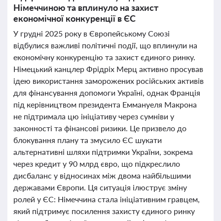
Німеччиною та вплинуло на захист
економічної конкуренції в ЄС
У грудні 2025 року в Європейському Союзі
відбулися важливі політичні події, що вплинули на
економічну конкуренцію та захист єдиного ринку.
Німецький канцлер Фрідріх Мерц активно просував
ідею використання заморожених російських активів
для фінансування допомоги Україні, однак Франція
під керівництвом президента Еммануеля Макрона
не підтримала цю ініціативу через сумніви у
законності та фінансові ризики. Це призвело до
блокування плану та змусило ЄС шукати
альтернативні шляхи підтримки України, зокрема
через кредит у 90 млрд євро, що підкреслило
дисбаланс у відносинах між двома найбільшими
державами Європи. Ця ситуація ілюструє зміну
ролей у ЄС: Німеччина стала ініціативним гравцем,
який підтримує посилення захисту єдиного ринку