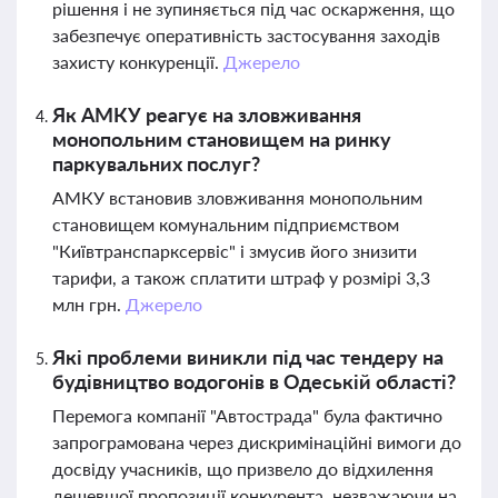
рішення і не зупиняється під час оскарження, що
забезпечує оперативність застосування заходів
захисту конкуренції.
Джерело
Як АМКУ реагує на зловживання
монопольним становищем на ринку
паркувальних послуг?
АМКУ встановив зловживання монопольним
становищем комунальним підприємством
"Київтранспарксервіс" і змусив його знизити
тарифи, а також сплатити штраф у розмірі 3,3
млн грн.
Джерело
Які проблеми виникли під час тендеру на
будівництво водогонів в Одеській області?
Перемога компанії "Автострада" була фактично
запрограмована через дискримінаційні вимоги до
досвіду учасників, що призвело до відхилення
дешевшої пропозиції конкурента, незважаючи на