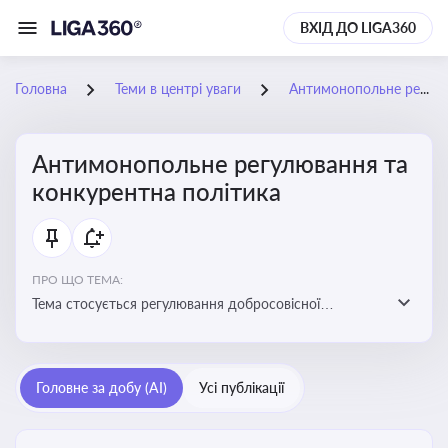
ВХІД ДО LIGA360
Головна
Теми в центрі уваги
Антимонопольне регулювання та конкурентна політика
Антимонопольне регулювання та
конкурентна політика
ПРО ЩО ТЕМА:
Тема стосується регулювання добросовісної
конкуренції між учасниками ринку, запобігання
зловживанню монопольним становищем і
забезпечення рівних умов для суб’єктів
Головне за добу (AI)
Усі публікації
господарювання