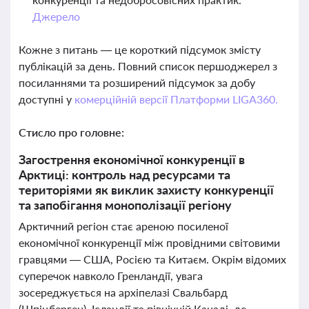
Джерело
Кожне з питань — це короткий підсумок змісту
публікацій за день. Повний список першоджерел з
посиланнями та розширений підсумок за добу
доступні у
комерційній версії Платформи LIGA360.
Стисло про головне:
Загострення економічної конкуренції в
Арктиці: контроль над ресурсами та
територіями як виклик захисту конкуренції
та запобігання монополізації регіону
Арктичний регіон стає ареною посиленої
економічної конкуренції між провідними світовими
гравцями — США, Росією та Китаєм. Окрім відомих
суперечок навколо Гренландії, увага
зосереджується на архіпелазі Свальбард
(Шпіцберген), Ісландії та північній Канаді, де