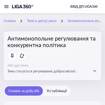
ВХІД ДО LIGA360
Головна
Теми в центрі уваги
Антимонопольне регулювання та конкурентна політика
Антимонопольне регулювання та
конкурентна політика
ПРО ЩО ТЕМА:
Тема стосується регулювання добросовісної
конкуренції між учасниками ринку, запобігання
зловживанню монопольним становищем і
забезпечення рівних умов для суб’єктів
Головне за добу (AI)
Усі публікації
господарювання