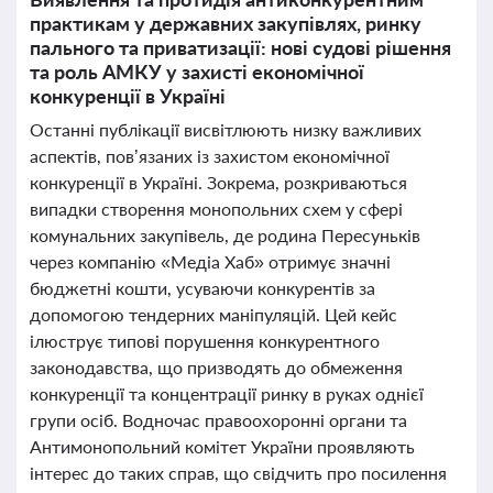
практикам у державних закупівлях, ринку
пального та приватизації: нові судові рішення
та роль АМКУ у захисті економічної
конкуренції в Україні
Останні публікації висвітлюють низку важливих
аспектів, пов’язаних із захистом економічної
конкуренції в Україні. Зокрема, розкриваються
випадки створення монопольних схем у сфері
комунальних закупівель, де родина Пересуньків
через компанію «Медіа Хаб» отримує значні
бюджетні кошти, усуваючи конкурентів за
допомогою тендерних маніпуляцій. Цей кейс
ілюструє типові порушення конкурентного
законодавства, що призводять до обмеження
конкуренції та концентрації ринку в руках однієї
групи осіб. Водночас правоохоронні органи та
Антимонопольний комітет України проявляють
інтерес до таких справ, що свідчить про посилення