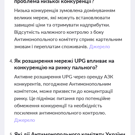
проблема низької конкуренції?
Низька конкуренція зумовлена домінуванням
великих мереж, які можуть встановлювати
завищені ціни та отримувати надприбутки.
Відсутність належного контролю з боку
Антимонопольного комітету сприяє картельним
змовам і переплатам споживачів.
Джерело
Як розширення мережі UPG впливає на
конкуренцію на ринку пального?
Активне розширення UPG через оренду АЗК
конкурентів, погоджене Антимонопольним
комітетом, може призвести до концентрації
ринку. Це піднімає питання про потенційне
обмеження конкуренції та необхідність
посилення антимонопольного контролю.
Джерело
Які дії Антимонопольного комітету України