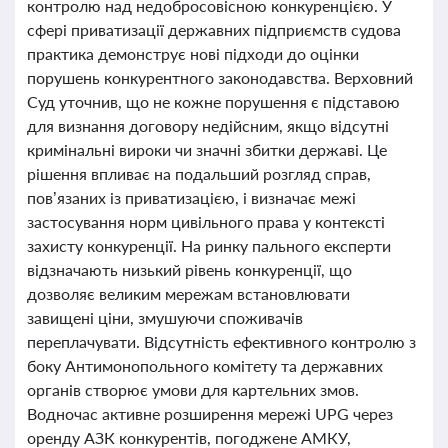
контролю над недобросовісною конкуренцією. У
сфері приватизації державних підприємств судова
практика демонструє нові підходи до оцінки
порушень конкурентного законодавства. Верховний
Суд уточнив, що не кожне порушення є підставою
для визнання договору недійсним, якщо відсутні
кримінальні вироки чи значні збитки державі. Це
рішення впливає на подальший розгляд справ,
пов’язаних із приватизацією, і визначає межі
застосування норм цивільного права у контексті
захисту конкуренції. На ринку пального експерти
відзначають низький рівень конкуренції, що
дозволяє великим мережам встановлювати
завищені ціни, змушуючи споживачів
переплачувати. Відсутність ефективного контролю з
боку Антимонопольного комітету та державних
органів створює умови для картельних змов.
Водночас активне розширення мережі UPG через
оренду АЗК конкурентів, погоджене АМКУ,