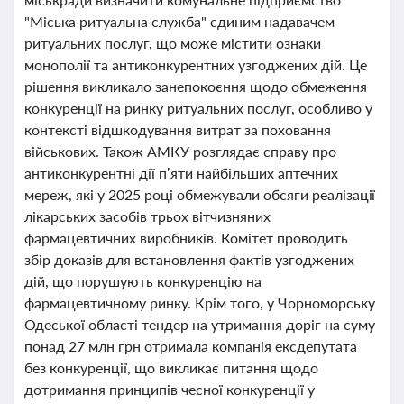
"Міська ритуальна служба" єдиним надавачем
ритуальних послуг, що може містити ознаки
монополії та антиконкурентних узгоджених дій. Це
рішення викликало занепокоєння щодо обмеження
конкуренції на ринку ритуальних послуг, особливо у
контексті відшкодування витрат за поховання
військових. Також АМКУ розглядає справу про
антиконкурентні дії п’яти найбільших аптечних
мереж, які у 2025 році обмежували обсяги реалізації
лікарських засобів трьох вітчизняних
фармацевтичних виробників. Комітет проводить
збір доказів для встановлення фактів узгоджених
дій, що порушують конкуренцію на
фармацевтичному ринку. Крім того, у Чорноморську
Одеської області тендер на утримання доріг на суму
понад 27 млн грн отримала компанія ексдепутата
без конкуренції, що викликає питання щодо
дотримання принципів чесної конкуренції у