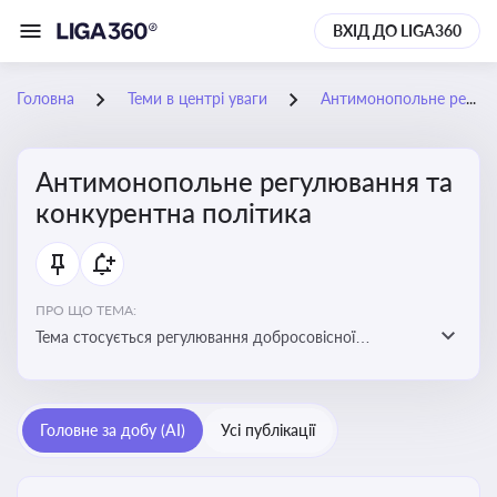
ВХІД ДО LIGA360
Головна
Теми в центрі уваги
Антимонопольне регулювання та конкурентна політика
Антимонопольне регулювання та
конкурентна політика
ПРО ЩО ТЕМА:
Тема стосується регулювання добросовісної
конкуренції між учасниками ринку, запобігання
зловживанню монопольним становищем і
забезпечення рівних умов для суб’єктів
Головне за добу (AI)
Усі публікації
господарювання