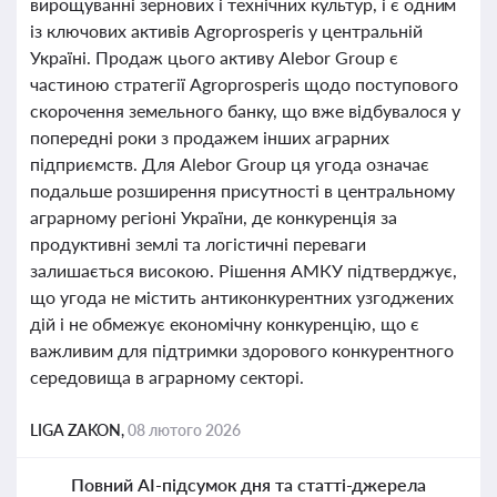
вирощуванні зернових і технічних культур, і є одним
із ключових активів Agroprosperis у центральній
Україні. Продаж цього активу Alebor Group є
частиною стратегії Agroprosperis щодо поступового
скорочення земельного банку, що вже відбувалося у
попередні роки з продажем інших аграрних
підприємств. Для Alebor Group ця угода означає
подальше розширення присутності в центральному
аграрному регіоні України, де конкуренція за
продуктивні землі та логістичні переваги
залишається високою. Рішення АМКУ підтверджує,
що угода не містить антиконкурентних узгоджених
дій і не обмежує економічну конкуренцію, що є
важливим для підтримки здорового конкурентного
середовища в аграрному секторі.
LIGA ZAKON,
08 лютого 2026
Повний AI-підсумок дня та статті-джерела