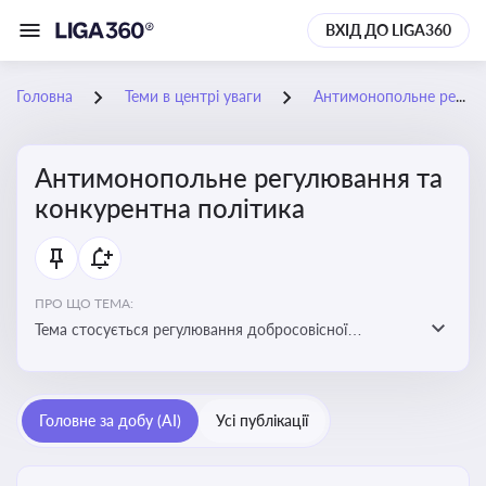
ВХІД ДО LIGA360
Головна
Теми в центрі уваги
Антимонопольне регулювання та конкурентна політика
Антимонопольне регулювання та
конкурентна політика
ПРО ЩО ТЕМА:
Тема стосується регулювання добросовісної
конкуренції між учасниками ринку, запобігання
зловживанню монопольним становищем і
забезпечення рівних умов для суб’єктів
Головне за добу (AI)
Усі публікації
господарювання