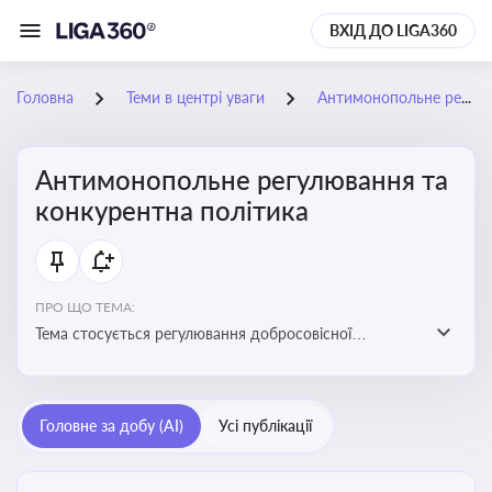
ВХІД ДО LIGA360
Головна
Теми в центрі уваги
Антимонопольне регулювання та конкурентна політика
Антимонопольне регулювання та
конкурентна політика
ПРО ЩО ТЕМА:
Тема стосується регулювання добросовісної
конкуренції між учасниками ринку, запобігання
зловживанню монопольним становищем і
забезпечення рівних умов для суб’єктів
Головне за добу (AI)
Усі публікації
господарювання