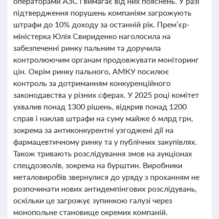
операторами АЗС і вимагає від них пояснень. У разі
підтвердження порушень компаніям загрожують
штрафи до 10% доходу за останній рік. Прем’єр-
міністерка Юлія Свириденко наголосила на
забезпеченні ринку пальним та доручила
контролюючим органам продовжувати моніторинг
цін. Окрім ринку пального, АМКУ посилює
контроль за дотриманням конкуренційного
законодавства у різних сферах. У 2025 році комітет
ухвалив понад 1300 рішень, відкрив понад 1200
справ і наклав штрафи на суму майже 6 млрд грн,
зокрема за антиконкурентні узгоджені дії на
фармацевтичному ринку та у публічних закупівлях.
Також тривають розслідування змов на аукціонах
спецдозволів, зокрема на бурштин. Виробники
металовиробів звернулися до уряду з проханням не
розпочинати нових антидемпінгових розслідувань,
оскільки це загрожує зупинкою галузі через
монопольне становище окремих компаній.