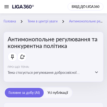
ВХІД ДО LIGA360
Головна
Теми в центрі уваги
Антимонопольне регулювання та конкурентна політика
Антимонопольне регулювання та
конкурентна політика
ПРО ЩО ТЕМА:
Тема стосується регулювання добросовісної
конкуренції між учасниками ринку, запобігання
зловживанню монопольним становищем і
забезпечення рівних умов для суб’єктів
Головне за добу (AI)
Усі публікації
господарювання