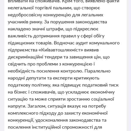
впливати на споживачів. Крім того, виявлено факти
нелегальної торгівлі пальним, що створює
недобросовісну конкуренцію для легальних
учасників ринку. За порушення законодавства
накладено значні штрафи, що підкреслює
важливість дотримання правил у сфері обігу
підакцизних товарів. Водночас аудит комунального
підприємства «Київавтошляхміст» виявив
дискримінаційні тендери та завищення цін, що
свідчить про проблеми з конкуренцією і
необхідність посилення контролю. Паралельно
народні депутати та експерти критикують
податкову політику, яка підвищує податковий тиск
на бізнес і споживачів, що ускладнює економічну
ситуацію та може сприяти зростанню соціальної
напруги. Загалом, ситуація вказує на потребу
комплексного підходу до захисту економічної
конкуренції, удосконалення законодавства та
посилення інституційної спроможності для