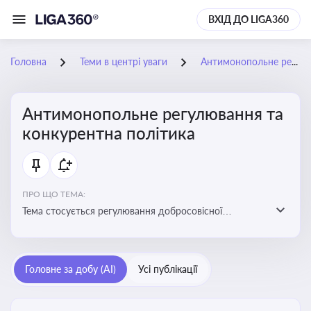
ВХІД ДО LIGA360
Головна
Теми в центрі уваги
Антимонопольне регулювання та конкурентна політика
Антимонопольне регулювання та
конкурентна політика
ПРО ЩО ТЕМА:
Тема стосується регулювання добросовісної
конкуренції між учасниками ринку, запобігання
зловживанню монопольним становищем і
забезпечення рівних умов для суб’єктів
Головне за добу (AI)
Усі публікації
господарювання