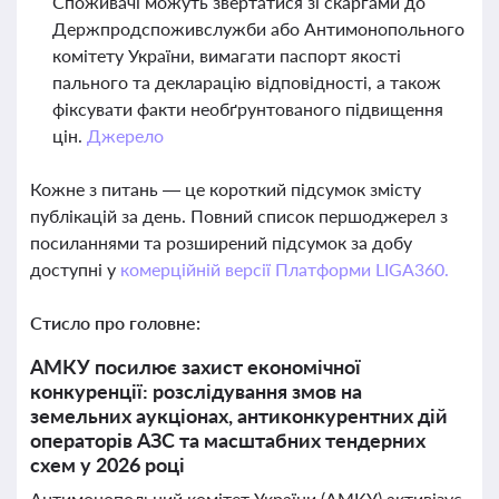
Споживачі можуть звертатися зі скаргами до
Держпродспоживслужби або Антимонопольного
комітету України, вимагати паспорт якості
пального та декларацію відповідності, а також
фіксувати факти необґрунтованого підвищення
цін.
Джерело
Кожне з питань — це короткий підсумок змісту
публікацій за день. Повний список першоджерел з
посиланнями та розширений підсумок за добу
доступні у
комерційній версії Платформи LIGA360.
Стисло про головне:
АМКУ посилює захист економічної
конкуренції: розслідування змов на
земельних аукціонах, антиконкурентних дій
операторів АЗС та масштабних тендерних
схем у 2026 році
Антимонопольний комітет України (АМКУ) активізує