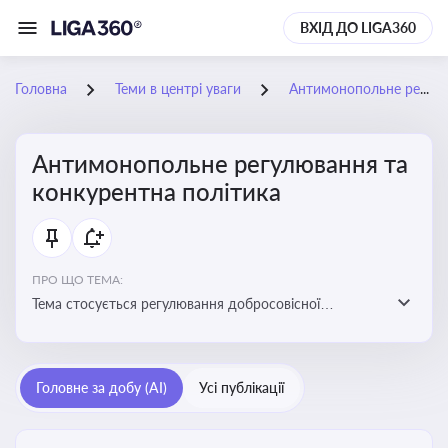
ВХІД ДО LIGA360
Головна
Теми в центрі уваги
Антимонопольне регулювання та конкурентна політика
Антимонопольне регулювання та
конкурентна політика
ПРО ЩО ТЕМА:
Тема стосується регулювання добросовісної
конкуренції між учасниками ринку, запобігання
зловживанню монопольним становищем і
забезпечення рівних умов для суб’єктів
Головне за добу (AI)
Усі публікації
господарювання