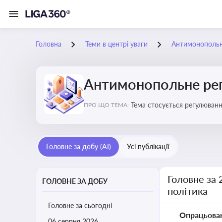
Головна
Теми в центрі уваги
Антимонопольне
Антимонопольне рег
Тема стосується регулюван
ПРО ЩО ТЕМА:
Головне за добу (AI)
Усі публікації
Головне за 
ГОЛОВНЕ ЗА ДОБУ
політика
Головне за сьогодні
Опрацьова
06 серпня 2026