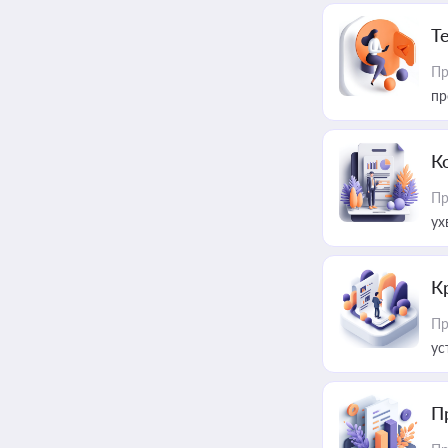
T
Пр
пр
К
Пр
ух
К
Пр
ус
П