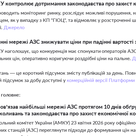
 контролює дотримання законодавства про захист к
оводить моніторинг ринку, розслідує можливі порушення, 
ем, як у випадку з КП "ГІОЦ", та відмовляє у розстроченні ш
і.
Джерело
нні мережі АЗС знижувати ціни при падінні вартості 
У наголошує, що конкуренція має спонукати операторів АЗС
льних цін, оперативно коригуючи роздрібні ціни на пальне.
Д
тань — це короткий підсумок змісту публікацій за день. По
 підсумок за добу доступні у
комерційній версії Платформи
 головне:
в’язав найбільші мережі АЗС протягом 10 днів обґру
коливань та законодавства про захист економічної к
льний комітет України (АМКУ) 23 квітня 2026 року офіцій
их станцій (АЗС) переглянути підходи до формування цін на 