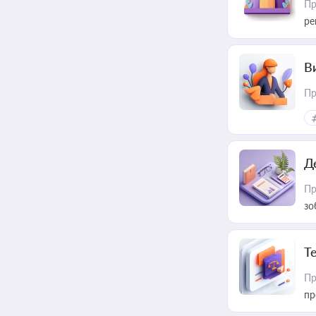
Пр
ре
В
Пр
Д
Пр
зо
T
Пр
пр