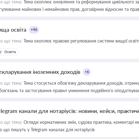
о що тема:
Тема охоплює оновлення та реформування цивільного за
гулювання майнових і немайнових прав, договірних відносин та прав
ища освіта
+46
о що тема:
Тема охоплює правове регулювання системи вищої освіти, о
Освіта
екларування іноземних доходів
+6
о що тема:
Тема стосується обов’язку декларування доходів, отрим
бов’язань та застосування правил уникнення подвійного оподаткува
elegram канали для нотаріусів: новини, кейси, практич
о що тема:
Огляди нормативних змін, судова практика, коментарі екс
о що пишуть у Telegram каналах для нотаріусів