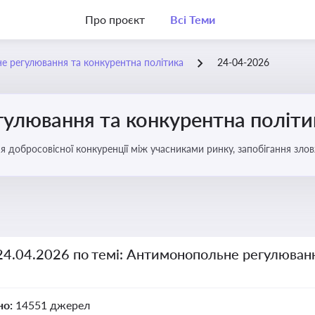
Про проєкт
Всі Теми
 регулювання та конкурентна політика
24-04-2026
улювання та конкурентна політи
ня добросовісної конкуренції між учасниками ринку, запобігання з
забезпечення рівних умов для суб’єктів господарювання
24.04.2026 по темі: Антимонопольне регулюван
но:
14551 джерел