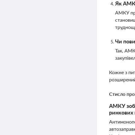
Як АМКУ
АМКУ пр
становищ
труднощ
Чи пови
Так, АМК
закупіве
Кожне з пи
розширений
Стисло про
АМКУ зобо
ринкових 
Антимонопо
автозаправн