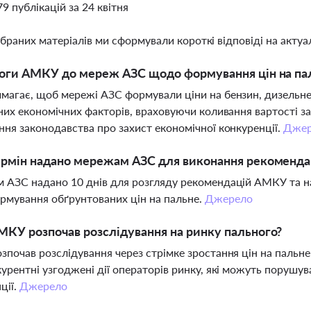
79 публікацій за 24 квітня
ібраних матеріалів ми сформували короткі відповіді на актуал
моги АМКУ до мереж АЗС щодо формування цін на па
агає, щоб мережі АЗС формували ціни на бензин, дизельне 
них економічних факторів, враховуючи коливання вартості зак
ня законодавства про захист економічної конкуренції.
Джер
ермін надано мережам АЗС для виконання рекоменд
АЗС надано 10 днів для розгляду рекомендацій АМКУ та над
мування обґрунтованих цін на пальне.
Джерело
КУ розпочав розслідування на ринку пального?
почав розслідування через стрімке зростання цін на пальне
урентні узгоджені дії операторів ринку, які можуть порушув
ції.
Джерело