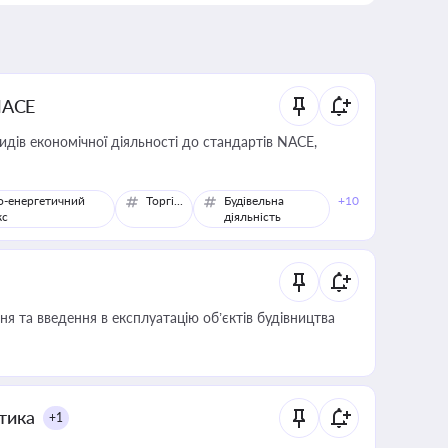
NACE
идів економічної діяльності до стандартів NACE,
о-енергетичний
Торгівля
Будівельна
+10
кс
діяльність
я та введення в експлуатацію об’єктів будівництва
итика
+1