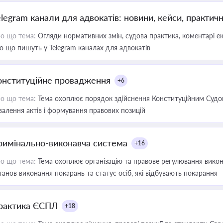
elegram канали для адвокатів: новини, кейси, практич
о що тема:
Огляди нормативних змін, судова практика, коментарі екс
о що пишуть у Telegram каналах для адвокатів
онституційне провадження
+6
о що тема:
Тема охоплює порядок здійснення Конституційним Судом
валення актів і формування правових позицій
римінально-виконавча система
+16
о що тема:
Тема охоплює організацію та правове регулювання викона
танов виконання покарань та статус осіб, які відбувають покарання
рактика ЄСПЛ
+18