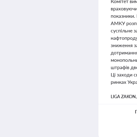
Комітет ви
враховуючи 
показники. 
АМКУ розпо
суспільне з
нафтопродук
зниження з
дотримання
монопольни
штрафів дв
Ці заходи с
ринках Укра
LIGA ZAKON