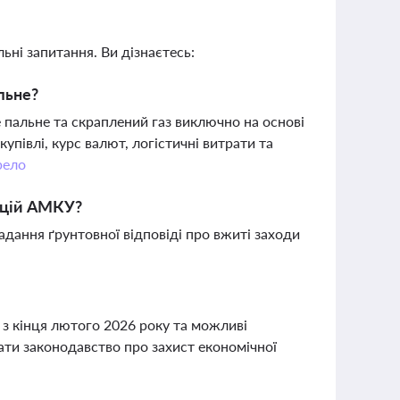
ьні запитання. Ви дізнаєтесь:
льне?
пальне та скраплений газ виключно на основі
упівлі, курс валют, логістичні витрати та
ело
ацій АМКУ?
ання ґрунтовної відповіді про вжиті заходи
 з кінця лютого 2026 року та можливі
ати законодавство про захист економічної