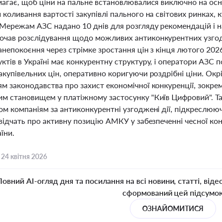
магає, щоб ціни на пальне встановлювалися виключно на осн
коливання вартості закупівлі пального на світових ринках, к
Мережам АЗС надано 10 днів для розгляду рекомендацій і на
чав розслідування щодо можливих антиконкурентних узгод
анепокоєння через стрімке зростання цін з кінця лютого 202
тів в Україні має конкурентну структуру, і оператори АЗС п
акупівельних цін, оперативно коригуючи роздрібні ціни. Ок
м законодавства про захист економічної конкуренції, зокре
м становищем у платіжному застосунку "Київ Цифровий". Та
ом компаніям за антиконкурентні узгоджені дії, підкреслюю
відчать про активну позицію АМКУ у забезпеченні чесної кон
їни.
,
24 квітня 2026
Повний AI-огляд дня та посилання на всі новини, статті, віде
сформований цей підсумо
ОЗНАЙОМИТИСЯ