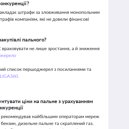
онкуренції?
накладає штрафи за зловживання монопольним
трафів компаніям, які не довели фінансові
закупівлі пального?
 враховувати не лише зростання, а й зниження
жерело
вний список першоджерел з посиланнями та
 LIGA360.
нтувати ціни на пальне з урахуванням
онкуренції
но рекомендував найбільшим операторам мереж
бензин, дизельне пальне та скраплений газ.