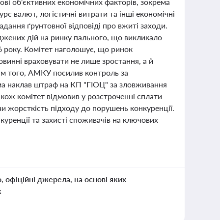
ові об'єктивних економічних факторів, зокрема
урс валют, логістичні витрати та інші економічні
дання ґрунтовної відповіді про вжиті заходи.
жених дій на ринку пального, що викликало
6 року. Комітет наголошує, що ринок
овинні враховувати не лише зростання, а й
рім того, АМКУ посилив контроль за
ма наклав штраф на КП "ГІОЦ" за зловживання
кож комітет відмовив у розстроченні сплати
чи жорсткість підходу до порушень конкуренції.
куренції та захисті споживачів на ключових
о, офіційні джерела, на основі яких
к