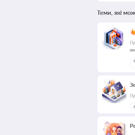
Теми, які мож
Пр
он
З
Пр
Р