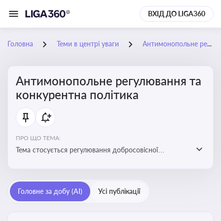
ВХІД ДО LIGA360
Головна
Теми в центрі уваги
Антимонопольне регулювання та конкурентна політика
Антимонопольне регулювання та
конкурентна політика
ПРО ЩО ТЕМА:
Тема стосується регулювання добросовісної
конкуренції між учасниками ринку, запобігання
зловживанню монопольним становищем і
забезпечення рівних умов для суб’єктів
Головне за добу (AI)
Усі публікації
господарювання