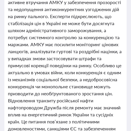
активне втручання АМКУ у забезпечення прозорості
та недопущення антиконкурентних узгоджених дій
на ринку пального. Експерти підкреслюють, що
стабілізація цін в Україні не може бути досягнута
шляхом адміністративного заморожування, а
потребує системного контролю за конкуренцією та
маржами. АМКУ має посилити моніторинг цінових
ланцюгів, аналізувати гуртові та роздрібні націнки, а
у випадках змови застосовувати штрафи та
примусові корекції поведінки на ринку. Особливо це
актуально в умовах війни, коли конкуренція є одним
із механізмів соціальної безпеки, а недобросовісна
конкуренція чи монопольне становище можуть
призводити до необґрунтованого зростання цін.
Відновлення транзиту російської нафти
нафтопроводом Дружба після ремонту має значний
вплив на енергетичний ринок України та сусідніх
країн. Це питання пов’язане з політичними
домовленостями, санкціями ЄС та забезпеченням