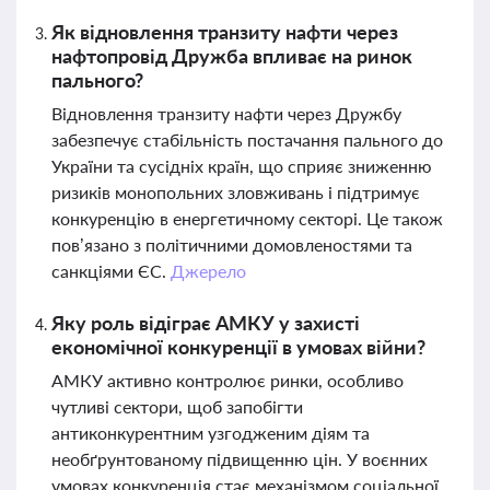
Як відновлення транзиту нафти через
нафтопровід Дружба впливає на ринок
пального?
Відновлення транзиту нафти через Дружбу
забезпечує стабільність постачання пального до
України та сусідніх країн, що сприяє зниженню
ризиків монопольних зловживань і підтримує
конкуренцію в енергетичному секторі. Це також
пов’язано з політичними домовленостями та
санкціями ЄС.
Джерело
Яку роль відіграє АМКУ у захисті
економічної конкуренції в умовах війни?
АМКУ активно контролює ринки, особливо
чутливі сектори, щоб запобігти
антиконкурентним узгодженим діям та
необґрунтованому підвищенню цін. У воєнних
умовах конкуренція стає механізмом соціальної