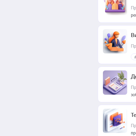
Пр
ре
В
Пр
Д
Пр
зо
T
Пр
пр