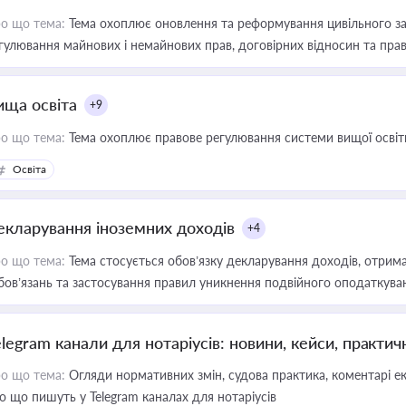
о що тема:
Тема охоплює оновлення та реформування цивільного за
гулювання майнових і немайнових прав, договірних відносин та прав
ища освіта
+9
о що тема:
Тема охоплює правове регулювання системи вищої освіти, о
Освіта
екларування іноземних доходів
+4
о що тема:
Тема стосується обов’язку декларування доходів, отрим
бов’язань та застосування правил уникнення подвійного оподаткува
elegram канали для нотаріусів: новини, кейси, практич
о що тема:
Огляди нормативних змін, судова практика, коментарі екс
о що пишуть у Telegram каналах для нотаріусів