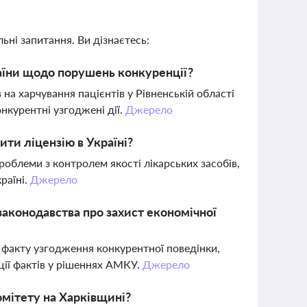
ьні запитання. Ви дізнаєтесь:
аїни щодо порушень конкуренції?
а харчування пацієнтів у Рівненській області
нкурентні узгоджені дії.
Джерело
ти ліцензію в Україні?
облеми з контролем якості лікарських засобів,
раїні.
Джерело
аконодавства про захист економічної
факту узгодження конкурентної поведінки,
ації фактів у рішеннях АМКУ.
Джерело
омітету на Харківщині?