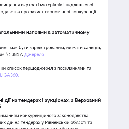
вищення вартості матеріалів і надлишкової
давства про захист економічної конкуренції.
лкогольними напоями в автоматичному
ння має бути зареєстрованим, не мати санкцій,
ном № 3817.
Джерело
вний список першоджерел з посиланнями та
 LIGA360.
дії на тендерах і аукціонах, а Верховний
і
риманням конкуренційного законодавства,
 дій на тендерах у Рівненській області та
ити про змову учасників, що обмежує