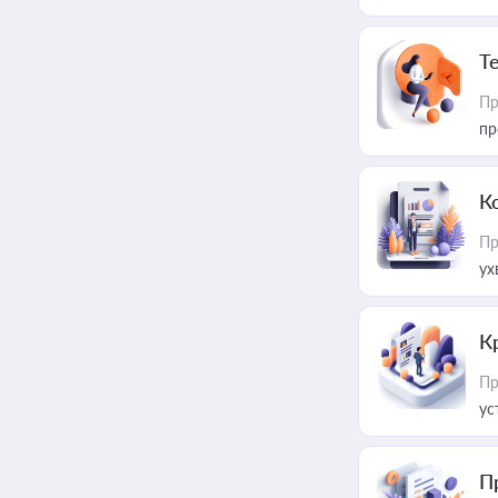
T
Пр
пр
К
Пр
ух
К
Пр
ус
П