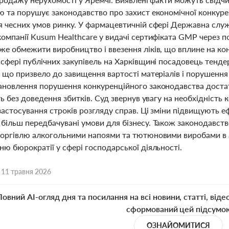
 та порушує законодавство про захист економічної конкуренц
я чесних умов ринку. У фармацевтичній сфері Державна служ
компанії Kusum Healthcare у видачі сертифіката GMP через п
же обмежити виробництво і ввезення ліків, що вплине на ко
 сфері публічних закупівель на Харківщині посадовець тенде
 що призвело до завищення вартості матеріалів і порушення 
ановлення порушення конкуренційного законодавства достат
ть без доведення збитків. Суд звернув увагу на необхідність
астосування строків розгляду справ. Ці зміни підвищують еф
більш передбачувані умови для бізнесу. Також законодавств
торгівлю алкогольними напоями та тютюновими виробами в 
ю бюрократії у сфері господарської діяльності.
,
11 травня 2026
Повний AI-огляд дня та посилання на всі новини, статті, віде
сформований цей підсумо
ОЗНАЙОМИТИСЯ