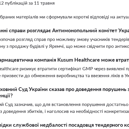
12 публікацій за 11 травня
ібраних матеріалів ми сформували короткі відповіді на актуал
анні справи розглядає Антимонопольний комітет Укр
почав розгляд справ про можливу змову учасників тендерів н
ону з продажу будівлі у Яремчі, що може свідчити про антико
рмацевтична компанія Kusum Healthcare може втрати
althcare ризикує втратити сертифікат GMP через виявлені пр
призвести до обмеження виробництва та ввезення ліків в Ук
овний Суд України сказав про доведення порушень з
нції?
й Суд зазначив, що для встановлення порушення достатньо 
ез доведення збитків, і наголосив на необхідності конкретиз
лідки службової недбалості посадовця тендерного к