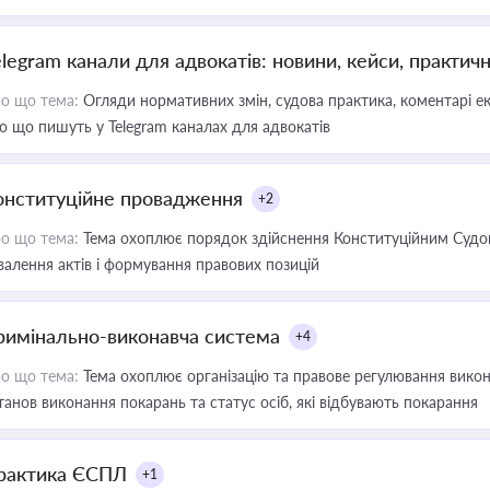
elegram канали для адвокатів: новини, кейси, практич
о що тема:
Огляди нормативних змін, судова практика, коментарі екс
о що пишуть у Telegram каналах для адвокатів
онституційне провадження
+2
о що тема:
Тема охоплює порядок здійснення Конституційним Судом
валення актів і формування правових позицій
римінально-виконавча система
+4
о що тема:
Тема охоплює організацію та правове регулювання викона
танов виконання покарань та статус осіб, які відбувають покарання
рактика ЄСПЛ
+1