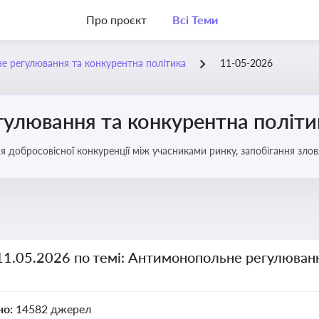
Про проєкт
Всі Теми
 регулювання та конкурентна політика
11-05-2026
улювання та конкурентна політи
ня добросовісної конкуренції між учасниками ринку, запобігання з
забезпечення рівних умов для суб’єктів господарювання
11.05.2026 по темі: Антимонопольне регулюван
но:
14582 джерел