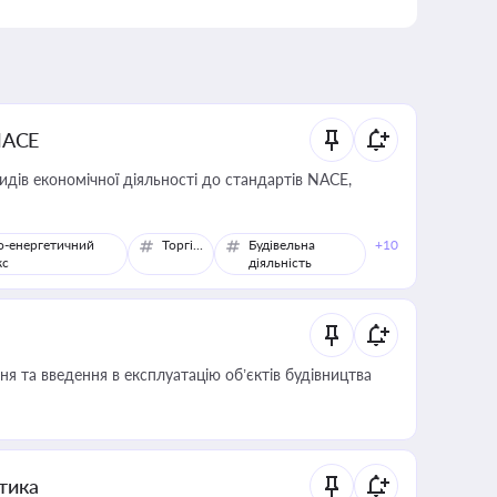
NACE
идів економічної діяльності до стандартів NACE,
о-енергетичний
Торгівля
Будівельна
+10
кс
діяльність
я та введення в експлуатацію об’єктів будівництва
итика