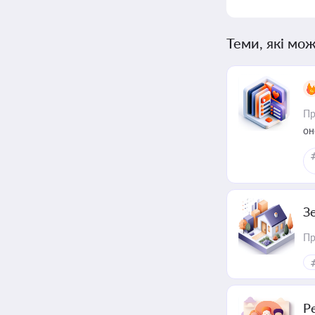
Теми, які мож
Пр
он
З
Пр
Р