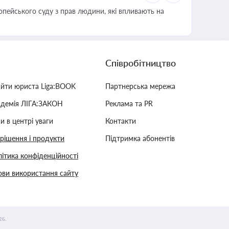
опейського суду з прав людини, які впливають на
Співробітництво
айти юриста Liga:BOOK
Партнерська мережа
адемія ЛІГА:ЗАКОН
Реклама та PR
и в центрі уваги
Контакти
 рішення і продукти
Підтримка абонентів
ітика конфіденційності
ви використання сайту
26.