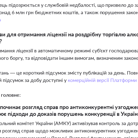
ць підозрюється у службовій недбалості, що призвело до за
онад 6 млн грн бюджетних коштів, а також порушення законо
о
ви для отримання ліцензії на роздрібну торгівлю а
?
мання ліцензії в автоматичному режимі суб'єкт господарюва
ого боргу, та відповідати іншим вимогам, визначеним зако
тань — це короткий підсумок змісту публікацій за день. По
 підсумок за добу доступні у
комерційній версії Платформи
 головне:
очинає розгляд справ про антиконкурентні узгоджені 
ює підходи до доказів порушень конкуренції в Україн
льний комітет України (АМКУ) активізував контроль за дот
 розгляд справ щодо можливих антиконкурентних узгоджених
продажу нерухомості у Яремчі. Виявлені факти можуть свідч