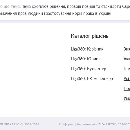
о що тема:
Тема охоплює рішення, правові позиції та стандарти Євр
умачення прав людини і застосування норм права в Україні
Каталог рішень
Liga360: Керівник
Зн
Liga360: Юрист
Ак
Liga360: Бухгалтер
Тем
Liga360: PR-менеджер
Усі
Пол
Умо
ОВ "ЛІГА ЗАКОН", 2007-2026.
© Інформаційне агентство "ЛІГА:ЗАКОН", 2010-20