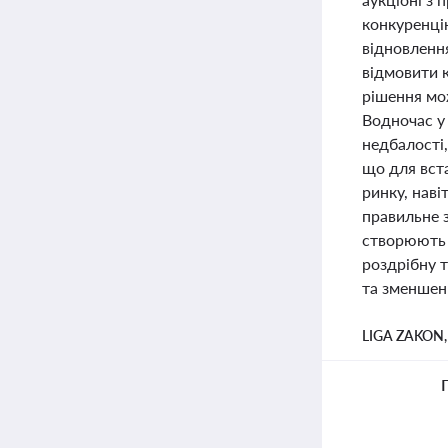
конкуренцію
відновленн
відмовити 
рішення мо
Водночас у
недбалості,
що для вст
ринку, наві
правильне з
створюють 
роздрібну 
та зменшенн
LIGA ZAKON