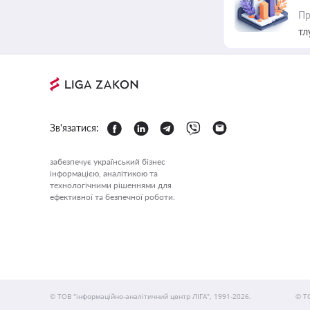
Пр
тл
Зв'язатися:
забезпечує український бізнес
інформацією, аналітикою та
технологічними рішеннями для
ефективної та безпечної роботи.
© ТОВ "інформаційно-аналітичний центр ЛІГА", 1991-2026.
© Т