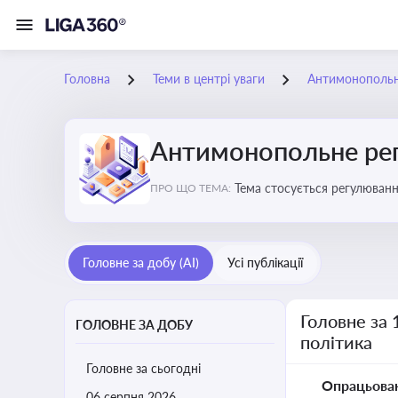
Головна
Теми в центрі уваги
Антимонопольне
Антимонопольне рег
Тема стосується регулюван
ПРО ЩО ТЕМА:
Головне за добу (AI)
Усі публікації
Головне за 
ГОЛОВНЕ ЗА ДОБУ
політика
Головне за сьогодні
Опрацьова
06 серпня 2026