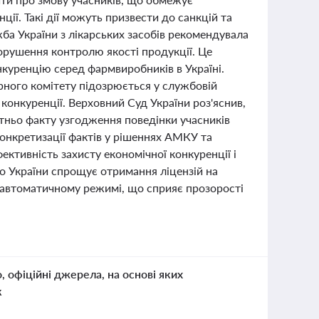
ії. Такі дії можуть призвести до санкцій та
ба України з лікарських засобів рекомендувала
орушення контролю якості продукції. Це
нкуренцію серед фармвиробників в Україні.
рного комітету підозрюється у службовій
конкуренції. Верховний Суд України роз'яснив,
ньо факту узгодження поведінки учасників
 конкретизації фактів у рішеннях АМКУ та
ективність захисту економічної конкуренції і
о України спрощує отримання ліцензій на
автоматичному режимі, що сприяє прозорості
о, офіційні джерела, на основі яких
к