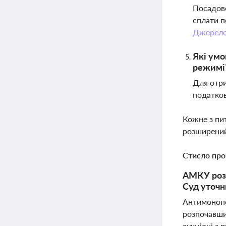
Посадове
сплати п
Джерел
Які умо
режимі
Для отри
податков
Кожне з пи
розширений
Стисло про
АМКУ розп
Суд уточн
Антимонопо
розпочавши
аукціоні з 