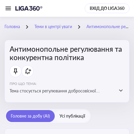
ВХІД ДО LIGA360
Головна
Теми в центрі уваги
Антимонопольне регулювання та конкурентна політика
Антимонопольне регулювання та
конкурентна політика
ПРО ЩО ТЕМА:
Тема стосується регулювання добросовісної
конкуренції між учасниками ринку, запобігання
зловживанню монопольним становищем і
забезпечення рівних умов для суб’єктів
Головне за добу (AI)
Усі публікації
господарювання