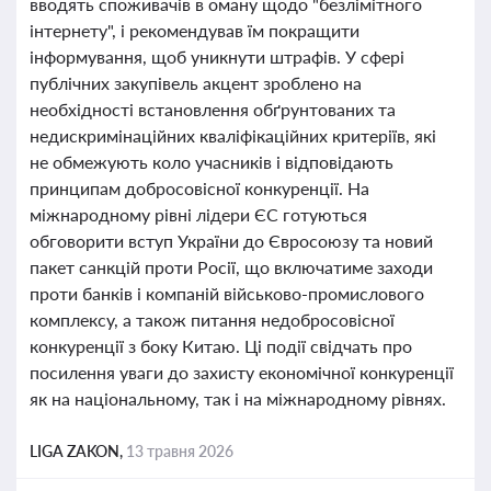
вводять споживачів в оману щодо "безлімітного
інтернету", і рекомендував їм покращити
інформування, щоб уникнути штрафів. У сфері
публічних закупівель акцент зроблено на
необхідності встановлення обґрунтованих та
недискримінаційних кваліфікаційних критеріїв, які
не обмежують коло учасників і відповідають
принципам добросовісної конкуренції. На
міжнародному рівні лідери ЄС готуються
обговорити вступ України до Євросоюзу та новий
пакет санкцій проти Росії, що включатиме заходи
проти банків і компаній військово-промислового
комплексу, а також питання недобросовісної
конкуренції з боку Китаю. Ці події свідчать про
посилення уваги до захисту економічної конкуренції
як на національному, так і на міжнародному рівнях.
LIGA ZAKON,
13 травня 2026