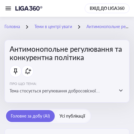
ВХІД ДО LIGA360
Головна
Теми в центрі уваги
Антимонопольне регулювання та конкурентна політика
Антимонопольне регулювання та
конкурентна політика
ПРО ЩО ТЕМА:
Тема стосується регулювання добросовісної
конкуренції між учасниками ринку, запобігання
зловживанню монопольним становищем і
забезпечення рівних умов для суб’єктів
Головне за добу (AI)
Усі публікації
господарювання