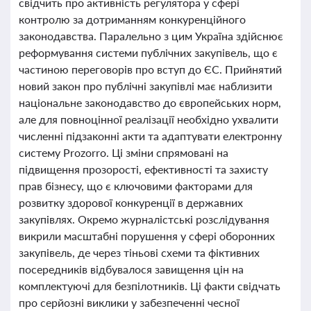
свідчить про активність регулятора у сфері
контролю за дотриманням конкуренційного
законодавства. Паралельно з цим Україна здійснює
реформування системи публічних закупівель, що є
частиною переговорів про вступ до ЄС. Прийнятий
новий закон про публічні закупівлі має наблизити
національне законодавство до європейських норм,
але для повноцінної реалізації необхідно ухвалити
численні підзаконні акти та адаптувати електронну
систему Prozorro. Ці зміни спрямовані на
підвищення прозорості, ефективності та захисту
прав бізнесу, що є ключовими факторами для
розвитку здорової конкуренції в державних
закупівлях. Окремо журналістські розслідування
викрили масштабні порушення у сфері оборонних
закупівель, де через тіньові схеми та фіктивних
посередників відбувалося завищення цін на
комплектуючі для безпілотників. Ці факти свідчать
про серйозні виклики у забезпеченні чесної