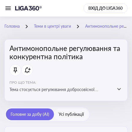
ВХІД ДО LIGA360
Головна
Теми в центрі уваги
Антимонопольне регулювання та конкурентна політика
Антимонопольне регулювання та
конкурентна політика
ПРО ЩО ТЕМА:
Тема стосується регулювання добросовісної
конкуренції між учасниками ринку, запобігання
зловживанню монопольним становищем і
забезпечення рівних умов для суб’єктів
Головне за добу (AI)
Усі публікації
господарювання