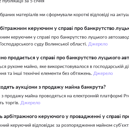
2 публікації за 5 січня
ібраних матеріалів ми сформували короткі відповіді на актуал
рбітражним керуючим у справі про банкрутство луць
ним керуючим у справі про банкрутство луцького автозаводу 
Господарського суду Волинської області.
Джерело
но продається у справі про банкрутство луцького ав
ся рухоме майно, яке використовувалося в господарській ді
ня та інші технічні елементи без обтяжень.
Джерело
одять аукціони з продажу майна банкрута?
 з продажу майна проводяться на електронній платформі Proz
ть торгів.
Джерело
ь арбітражного керуючого у провадженні у справі пр
ний керуючий відповідає за розпорядження майном суб’єкта