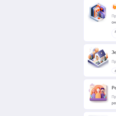
Пр
он
З
Пр
Р
Пр
ре