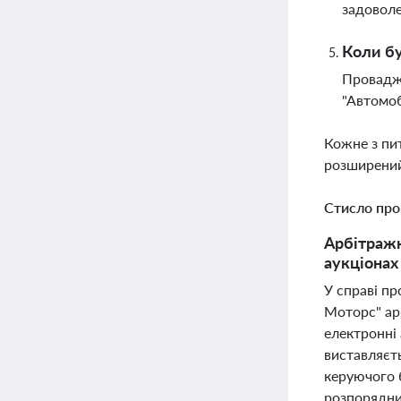
задоволе
Коли бу
Провадже
"Автомоб
Кожне з пи
розширений
Стисло про
Арбітражн
аукціонах
У справі п
Моторс" ар
електронні 
виставляєть
керуючого 
розпорядни