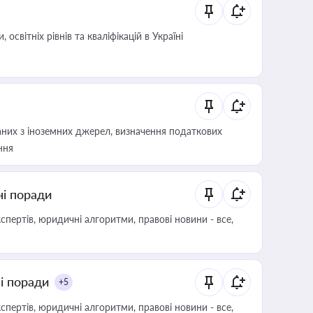
світніх рівнів та кваліфікацій в Україні
аних з іноземних джерел, визначення податкових
ння
ні поради
пертів, юридичні алгоритми, правові новини - все,
ні поради
+5
пертів, юридичні алгоритми, правові новини - все,