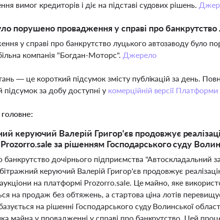
ння вимог кредиторів і діє на підставі судових рішень.
Джер
ло порушено провадження у справі про банкрутство 
ння у справі про банкрутство луцького автозаводу було по
ільна компанія "Богдан-Моторс".
Джерело
тань — це короткий підсумок змісту публікацій за день. По
 підсумок за добу доступні у
комерційній версії Платформи
 головне:
ий керуючий Валерій Григор'єв продовжує реалізаці
 Prozorro.sale за рішенням Господарського суду Волин
ро банкрутство дочірнього підприємства "Автоскладальний 
бітражний керуючий Валерій Григор'єв продовжує реалізаці
аукціони на платформі Prozorro.sale. Це майно, яке використ
ся на продаж без обтяжень, а стартова ціна лотів перевищу
базується на рішенні Господарського суду Волинської облас
ка майна у провадженні у справі про банкрутство. Цей про