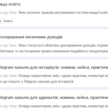
ища освіта
о що тема:
Тема охоплює правове регулювання системи вищої освіти, о
Освіта
екларування іноземних доходів
о що тема:
Тема стосується обов’язку декларування доходів, отрим
бов’язань та застосування правил уникнення подвійного оподаткува
elegram канали для нотаріусів: новини, кейси, практич
о що тема:
Огляди нормативних змін, судова практика, коментарі екс
о що пишуть у Telegram каналах для нотаріусів
elegram канали для адвокатів: новини, кейси, практич
о що тема:
Огляди нормативних змін, судова практика, коментарі екс