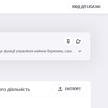
ВХІД ДО LIGA360
є функції управління майном боржника, санації
го діяльність
ЕКСПОРТ