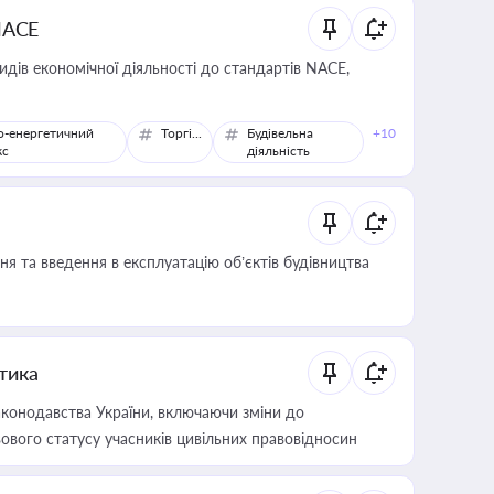
NACE
идів економічної діяльності до стандартів NACE,
о-енергетичний
Торгівля
Будівельна
+10
кс
діяльність
я та введення в експлуатацію об’єктів будівництва
итика
конодавства України, включаючи зміни до
ового статусу учасників цивільних правовідносин