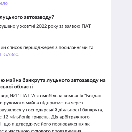
ело
луцького автозаводу?
рушено у жовтні 2022 року за заявою ПАТ
вний список першоджерел з посиланнями та
 LIGA360.
ю майна банкрута луцького автозаводу на
ської області
завод №1" ПАТ "Автомобільна компанія "Богдан
ю рухомого майна підприємства через
овувалося у господарській діяльності банкрута,
є 12 мільйонів гривень. Дія арбітражного
ті, що підтверджує його повноваження як
цес є частиною судового провадження,