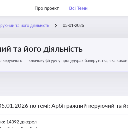
Про проєкт
Всі Теми
руючий та його діяльність
05-01-2026
й та його діяльність
о керуючого — ключову фігуру у процедурах банкрутства, яка викону
05.01.2026 по темі: Арбітражний керуючий та йо
но:
14392 джерел