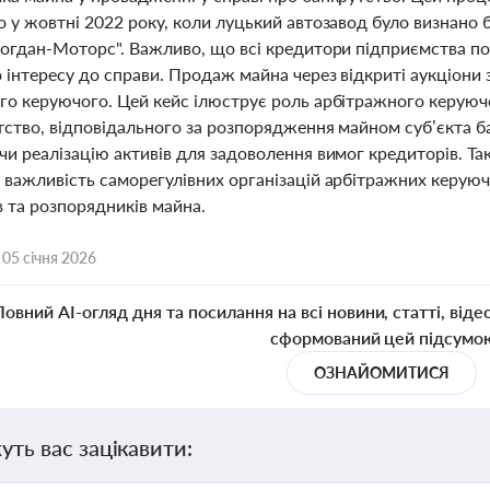
о у жовтні 2022 року, коли луцький автозавод було визнано
Богдан-Моторс". Важливо, що всі кредитори підприємства по
 інтересу до справи. Продаж майна через відкриті аукціони з
го керуючого. Цей кейс ілюструє роль арбітражного керуючо
ство, відповідального за розпорядження майном суб’єкта бан
и реалізацію активів для задоволення вимог кредиторів. Та
важливість саморегулівних організацій арбітражних керуючи
в та розпорядників майна.
,
05 січня 2026
Повний AI-огляд дня та посилання на всі новини, статті, віде
сформований цей підсумо
ОЗНАЙОМИТИСЯ
уть вас зацікавити: