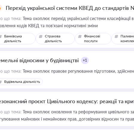
Перехід української системи КВЕД до стандартів 
о що тема:
Тема охоплює перехід української системи класифікації в
овлення кодів КВЕД та пов'язані нормативні зміни
Банківська
Страхова
Фінансові
Паливн
діяльність
діяльність
послуги
компле
емельні відносини у будівництві
+1
о що тема:
Тема охоплює правове регулювання підготовки, здійсненн
Будівельна діяльність
езонансний проєкт Цивільного кодексу: реакції та кр
о що тема:
Тема охоплює оновлення та реформування цивільного за
гулювання майнових і немайнових прав, договірних відносин та прав