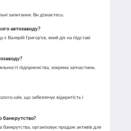
ьні запитання. Ви дізнаєтесь:
кого автозаводу?
є Валерій Григор'єв, який діє на підставі
тозаводу?
яльності підприємства, зокрема запчастини,
orro.sale, що забезпечує відкритість і
о банкрутство?
 банкрутства, організовує продаж активів для