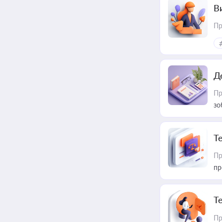
В
Пр
Д
Пр
зо
T
Пр
пр
T
Пр