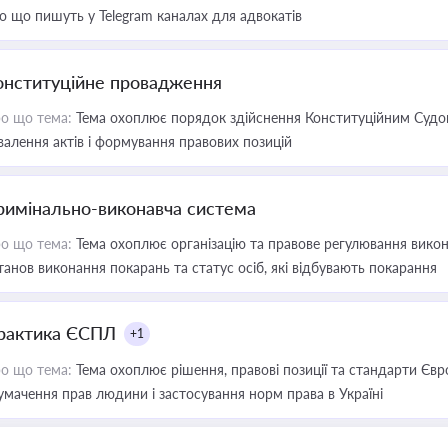
о що пишуть у Telegram каналах для адвокатів
онституційне провадження
о що тема:
Тема охоплює порядок здійснення Конституційним Судом
валення актів і формування правових позицій
римінально-виконавча система
о що тема:
Тема охоплює організацію та правове регулювання викона
танов виконання покарань та статус осіб, які відбувають покарання
рактика ЄСПЛ
+1
о що тема:
Тема охоплює рішення, правові позиції та стандарти Євр
умачення прав людини і застосування норм права в Україні