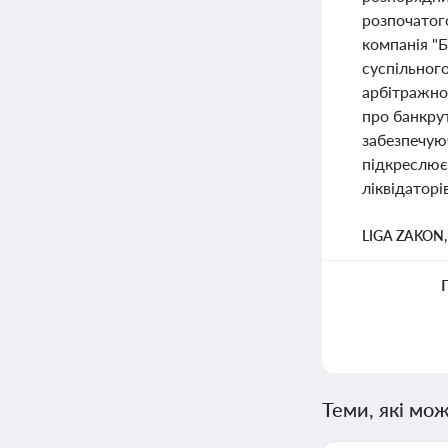
розпочатог
компанія "
суспільного
арбітражно
про банкрут
забезпечуюч
підкреслює 
ліквідаторі
LIGA ZAKON
Теми, які мож