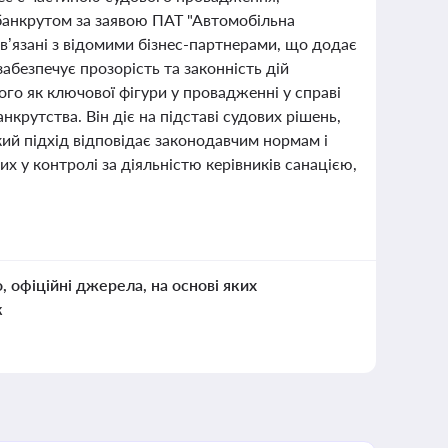
 банкрутом за заявою ПАТ "Автомобільна
в’язані з відомими бізнес-партнерами, що додає
абезпечує прозорість та законність дій
го як ключової фігури у провадженні у справі
крутства. Він діє на підставі судових рішень,
кий підхід відповідає законодавчим нормам і
х у контролі за діяльністю керівників санацією,
о, офіційні джерела, на основі яких
к