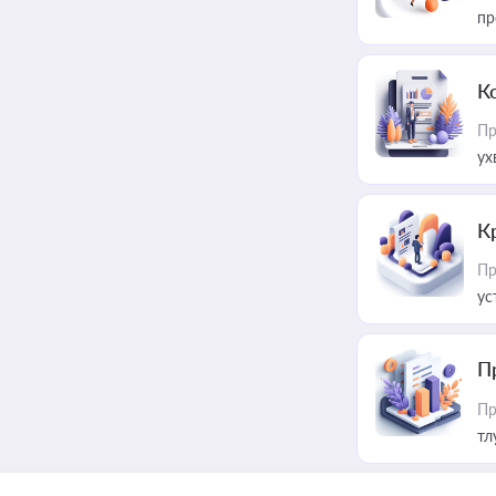
пр
К
Пр
ух
К
Пр
ус
П
Пр
тл