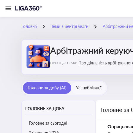
Головна
Теми в центрі уваги
Арбітражний ке
Арбітражний керуючи
Про діяльність арбітражног
ПРО ЩО ТЕМА:
або ліквідації
Головне за добу (AI)
Усі публікації
ГОЛОВНЕ ЗА ДОБУ
Головне за 
Головне за сьогодні
Опрацьова
07 серпня 2026