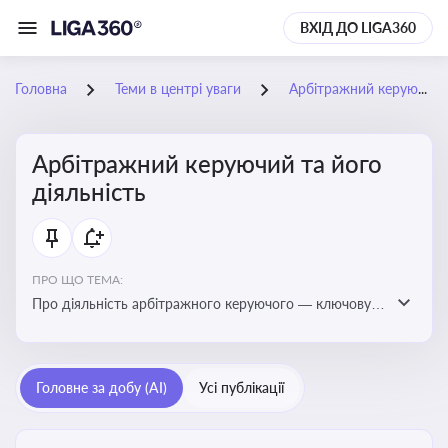
ВХІД ДО LIGA360
Головна
Теми в центрі уваги
Арбітражний керуючий та його діяльність
Арбітражний керуючий та його
діяльність
ПРО ЩО ТЕМА:
Про діяльність арбітражного керуючого — ключову
фігуру у процедурах банкрутства, яка виконує функції
управління майном боржника, санації або ліквідації
Головне за добу (AI)
Усі публікації