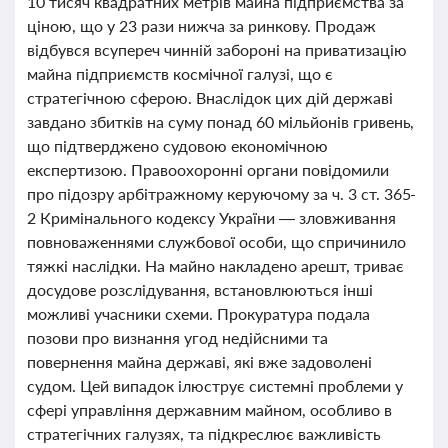
10 тисяч квадратних метрів майна підприємства за
ціною, що у 23 рази нижча за ринкову. Продаж
відбувся всупереч чинній забороні на приватизацію
майна підприємств космічної галузі, що є
стратегічною сферою. Внаслідок цих дій державі
завдано збитків на суму понад 60 мільйонів гривень,
що підтверджено судовою економічною
експертизою. Правоохоронні органи повідомили
про підозру арбітражному керуючому за ч. 3 ст. 365-
2 Кримінального кодексу України — зловживання
повноваженнями службової особи, що спричинило
тяжкі наслідки. На майно накладено арешт, триває
досудове розслідування, встановлюються інші
можливі учасники схеми. Прокуратура подала
позови про визнання угод недійсними та
повернення майна державі, які вже задоволені
судом. Цей випадок ілюструє системні проблеми у
сфері управління державним майном, особливо в
стратегічних галузях, та підкреслює важливість