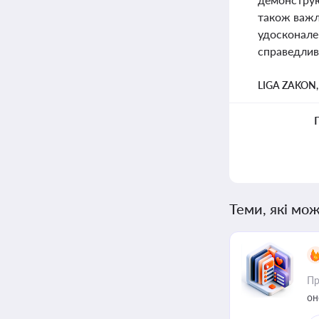
також важл
удосконале
справедлив
LIGA ZAKON
Теми, які мож
Пр
он