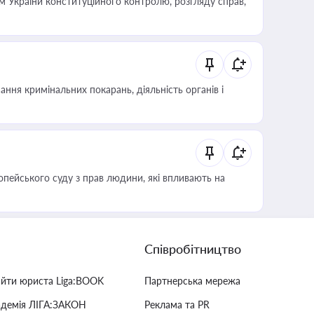
 України конституційного контролю, розгляду справ,
ння кримінальних покарань, діяльність органів і
опейського суду з прав людини, які впливають на
Співробітництво
айти юриста Liga:BOOK
Партнерська мережа
адемія ЛІГА:ЗАКОН
Реклама та PR