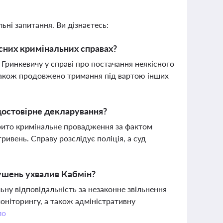
ьні запитання. Ви дізнаєтесь:
нсних кримінальних справах?
Гринкевичу у справі про постачання неякісного
 Також продовжено тримання під вартою інших
достовірне декларування?
крито кримінальне провадження за фактом
ривень. Справу розслідує поліція, а суд
рушень ухвалив Кабмін?
ьну відповідальність за незаконне звільнення
оніторингу, а також адміністративну
ло