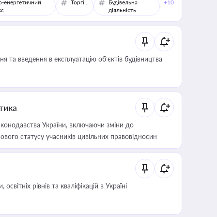
о-енергетичний
Торгівля
Будівельна
+10
кс
діяльність
я та введення в експлуатацію об’єктів будівництва
итика
конодавства України, включаючи зміни до
ового статусу учасників цивільних правовідносин
світніх рівнів та кваліфікацій в Україні