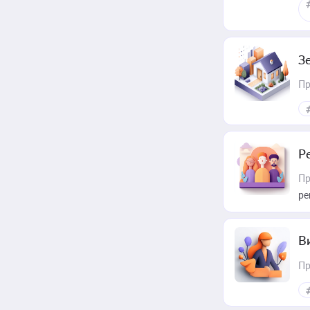
З
Пр
Р
Пр
ре
В
Пр