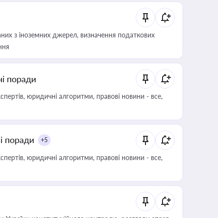
аних з іноземних джерел, визначення податкових
ння
ні поради
пертів, юридичні алгоритми, правові новини - все,
ні поради
+5
пертів, юридичні алгоритми, правові новини - все,