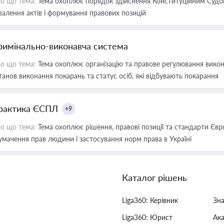
о що тема:
Тема охоплює порядок здійснення Конституційним Судом
валення актів і формування правових позицій
римінально-виконавча система
о що тема:
Тема охоплює організацію та правове регулювання викона
танов виконання покарань та статус осіб, які відбувають покарання
рактика ЄСПЛ
+9
о що тема:
Тема охоплює рішення, правові позиції та стандарти Євр
умачення прав людини і застосування норм права в Україні
Каталог рішень
Liga360: Керівник
Зн
Liga360: Юрист
Ак