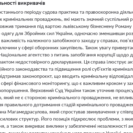
льності викривачів
станнього періоду судова практика та правоохоронна діяльні
х кримінальних проваджень, які мають значний суспільний р
овжив тримання під вартою львівському бізнесмену Роману Г
о одягу для Збройних сил України, одночасно зменшивши роз
 важливість належного запобіжного заходу у справах, пов’я
злочини у сфері оборонних закупівель. Також увагу приверт
 Національне агентство з питань запобігання корупції щодо 
 фактом недостовірного декларування. Ця справа ілюструє 
ійного законодавства та підвищення ролі суб’єктів криміна
підтримав законопроєкт, що вводить кримінальну відповідаль
сфері фінансового моніторингу, що є важливим кроком у захи
авопорушення. Верховний Суд України також уточнив процесу
о, який не є стороною кримінального провадження, не вплив
ля правильного дотримання стадій кримінального проваджен
а Магамедрасулова, який спростував звинувачення у співпрац
 силових структур. Його позиція підкреслює проблеми, з як
, а також викриває виклики у забезпеченні незалежності ан
ть динаміку розвитку кримінального процесу в Україні, пос