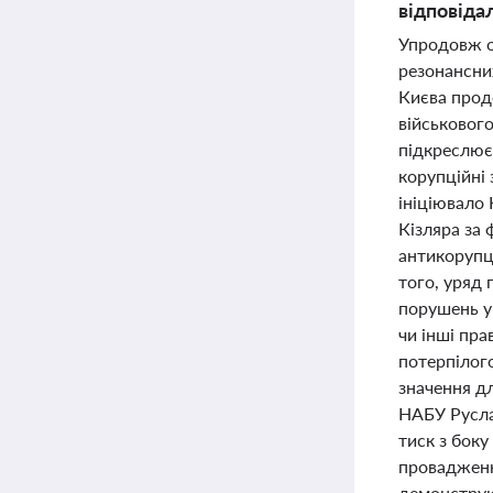
відповіда
Упродовж о
резонансни
Києва прод
військовог
підкреслює
корупційні 
ініціювало
Кізляра за
антикорупц
того, уряд 
порушень у 
чи інші пр
потерпілог
значення д
НАБУ Руслан
тиск з боку
провадження
демонструю