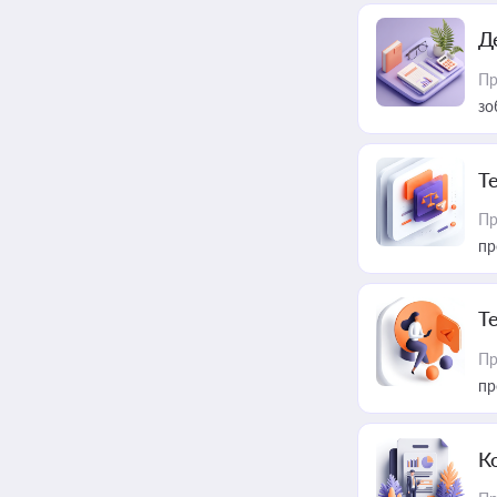
Д
Пр
зо
T
Пр
пр
T
Пр
пр
К