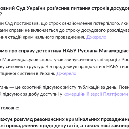
овний Суд України роз'яснив питання строків досудо
?
й Суд постановив, що строк ознайомлення потерпілого, яки
ами справи не включається до строку досудового розслідув
ння стадій кримінального провадження.
Джерело
омо про справу детектива НАБУ Руслана Магамедрас
 Магамедрасулов спростував звинувачення у співпраці з Рос
оку силових структур. Він продовжує працювати в НАБУ і на
пційної системи в Україні.
Джерело
тань — це короткий підсумок змісту публікацій за день. По
 підсумок за добу доступні у
комерційній версії Платформи
 головне:
вжує розгляд резонансних кримінальних проваджень:
ні провадження щодо депутатів, а також нові законо