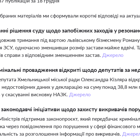
87 публікацій за 18 грудня
ібраних матеріалів ми сформували короткі відповіді на актуал
анні рішення суду щодо запобіжних заходів у резона
овжив тримання під вартою львівському бізнесмену Роману 
я ЗСУ, одночасно зменшивши розмір застави майже вдвічі.
ів справи з відповідним зменшенням застав.
Джерело
мінальні провадження відкриті щодо депутатів за не
путата Хмельницької міської ради Олександра Кізляра від
 недостовірних даних у декларацію на суму понад 38,8 млн г
 у скасуванні висновку НАЗК.
Джерело
і законодавчі ініціативи щодо захисту викривачів по
Міністрів підтримав законопроєкт, який передбачає кримінал
ка через повідомлення про порушення у сфері фінансового м
альність за розголошення інформації про викривачів.
Джере