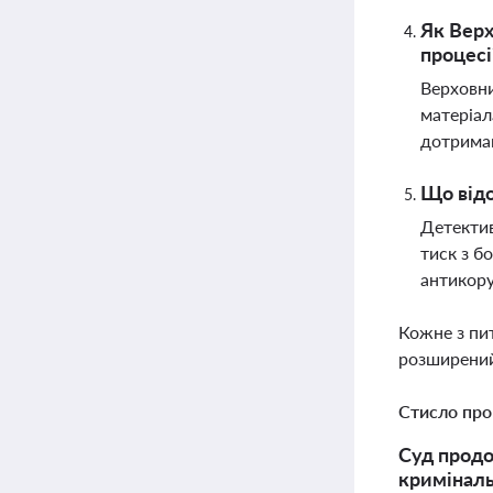
Як Верх
процесі
Верховни
матеріал
дотрима
Що від
Детектив
тиск з б
антикору
Кожне з пи
розширений
Стисло про
Суд продо
криміналь