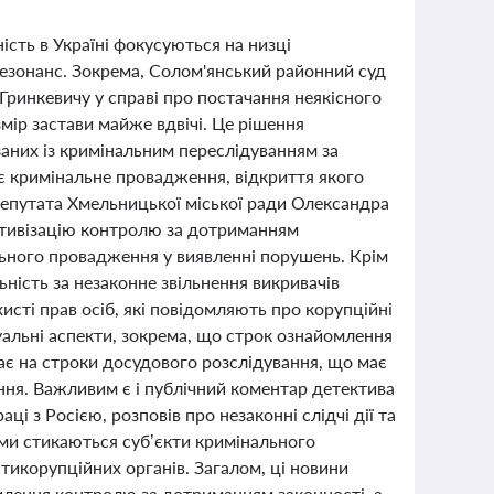
сть в Україні фокусуються на низці
езонанс. Зокрема, Солом'янський районний суд
ринкевичу у справі про постачання неякісного
мір застави майже вдвічі. Це рішення
заних із кримінальним переслідуванням за
ає кримінальне провадження, відкриття якого
депутата Хмельницької міської ради Олександра
активізацію контролю за дотриманням
льного провадження у виявленні порушень. Крім
ність за незаконне звільнення викривачів
сті прав осіб, які повідомляють про корупційні
альні аспекти, зокрема, що строк ознайомлення
ає на строки досудового розслідування, що має
ня. Важливим є і публічний коментар детектива
і з Росією, розповів про незаконні слідчі дії та
ими стикаються суб’єкти кримінального
тикорупційних органів. Загалом, ці новини
илення контролю за дотриманням законності, а