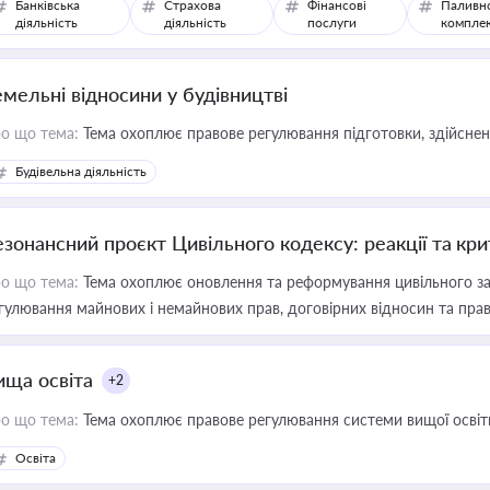
Банківська
Страхова
Фінансові
Паливн
діяльність
діяльність
послуги
компле
емельні відносини у будівництві
о що тема:
Тема охоплює правове регулювання підготовки, здійсненн
Будівельна діяльність
езонансний проєкт Цивільного кодексу: реакції та кр
о що тема:
Тема охоплює оновлення та реформування цивільного за
гулювання майнових і немайнових прав, договірних відносин та прав
ища освіта
+2
о що тема:
Тема охоплює правове регулювання системи вищої освіти, о
Освіта