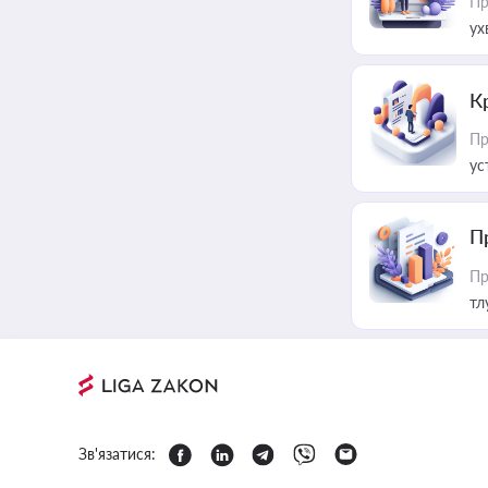
Пр
ух
К
Пр
ус
П
Пр
тл
Зв'язатися: