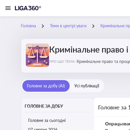
Головна
Теми в центрі уваги
Кримінальне пр
Кримінальне право і
Кримінальне право та проце
ПРО ЩО ТЕМА:
судочинства
Головне за добу (AI)
Усі публікації
ГОЛОВНЕ ЗА ДОБУ
Головне за 
Головне за сьогодні
Опрацьова
07 серпня 2026