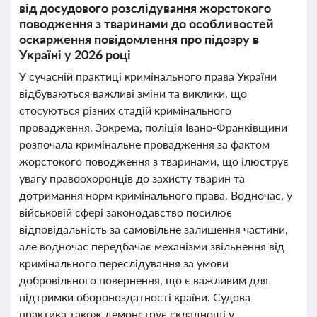
від досудового розслідування жорстокого
поводження з тваринами до особливостей
оскарження повідомлення про підозру в
Україні у 2026 році
У сучасній практиці кримінального права України
відбуваються важливі зміни та виклики, що
стосуються різних стадій кримінального
провадження. Зокрема, поліція Івано-Франківщини
розпочала кримінальне провадження за фактом
жорстокого поводження з тваринами, що ілюструє
увагу правоохоронців до захисту тварин та
дотримання норм кримінального права. Водночас, у
військовій сфері законодавство посилює
відповідальність за самовільне залишення частини,
але водночас передбачає механізми звільнення від
кримінального переслідування за умови
добровільного повернення, що є важливим для
підтримки обороноздатності країни. Судова
практика також демонструє складнощі у