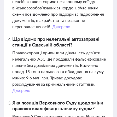
пенсій, а також сприяє незаконному виїзду
військовозобов’язаних за кордон. Учасникам
схеми повідомлено про підозри за підроблення
документів, шахрайство та незаконне
переправлення осіб.
Джерело
Що відомо про нелегальні автозаправні
станції в Одеській області?
Правоохоронці припинили діяльність дев’яти
нелегальних АЗС, де продавали фальсифіковане
пальне без дозвільних документів. Вилучено
понад 15 тонн пального та обладнання на суму
майже 9,6 млн грн. Триває досудове
розслідування за кримінальними статтями.
Джерело
Яка позиція Верховного Суду щодо зміни
правової кваліфікації злочину судом?
Верховний Суд наголошує, що самостійна зміна