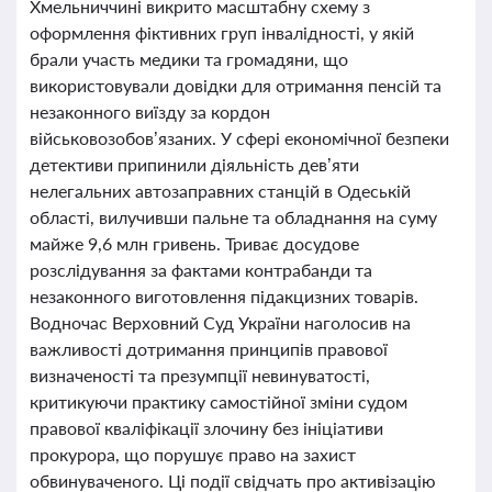
Хмельниччині викрито масштабну схему з
оформлення фіктивних груп інвалідності, у якій
брали участь медики та громадяни, що
використовували довідки для отримання пенсій та
незаконного виїзду за кордон
військовозобов’язаних. У сфері економічної безпеки
детективи припинили діяльність дев’яти
нелегальних автозаправних станцій в Одеській
області, вилучивши пальне та обладнання на суму
майже 9,6 млн гривень. Триває досудове
розслідування за фактами контрабанди та
незаконного виготовлення підакцизних товарів.
Водночас Верховний Суд України наголосив на
важливості дотримання принципів правової
визначеності та презумпції невинуватості,
критикуючи практику самостійної зміни судом
правової кваліфікації злочину без ініціативи
прокурора, що порушує право на захист
обвинуваченого. Ці події свідчать про активізацію