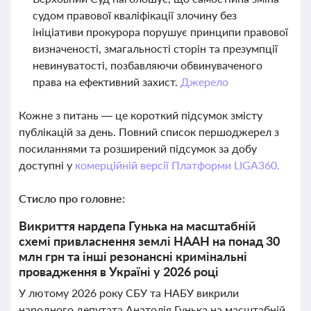
судом правової кваліфікації злочину без
ініціативи прокурора порушує принципи правової
визначеності, змагальності сторін та презумпції
невинуватості, позбавляючи обвинуваченого
права на ефективний захист.
Джерело
Кожне з питань — це короткий підсумок змісту
публікацій за день. Повний список першоджерел з
посиланнями та розширений підсумок за добу
доступні у
комерційній версії Платформи LIGA360.
Стисло про головне:
Викриття нардепа Гунька на масштабній
схемі привласнення землі НААН на понад 30
млн грн та інші резонансні кримінальні
провадження в Україні у 2026 році
У лютому 2026 року СБУ та НАБУ викрили
народного депутата Анатолія Гунька на масштабній