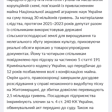
корупційній схемі, пов’язаній із привласненням
майна Національної академії аграрних наук України
на суму понад 30 мільйонів гривень. За матеріалами
слідства, протягом 2021–2023 років депутат разом
із спільниками використовував державні
сільськогосподарські землі для вирощування та
нелегального збуту зернових культур, приховуючи
реальні обсяги врожаю у товаросупровідних
документах. Йому та чотирьом спільникам
повідомлено про підозру за частиною 5 статті 191
Кримінального кодексу України, що передбачає до
12 років позбавлення волі з конфіскацією майна.
Окрім цього, правоохоронці завершили досудове
розслідування у справі незаконного видобутку піску
на Житомирщині, де збитки довкіллю перевищують
2,5 мільярда гривень. Посадовцю підприємства
інкримінують злочин за ч. 4 ст. 240 КК України,
обвинувальний акт передано до суду. Також на