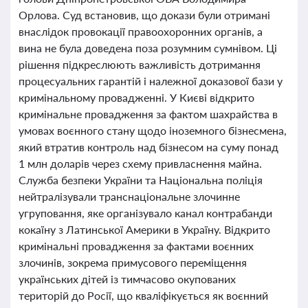
Орлова. Суд встановив, що докази були отримані
внаслідок провокації правоохоронних органів, а
вина не була доведена поза розумним сумнівом. Ці
рішення підкреслюють важливість дотримання
процесуальних гарантій і належної доказової бази у
кримінальному провадженні. У Києві відкрито
кримінальне провадження за фактом шахрайства в
умовах воєнного стану щодо іноземного бізнесмена,
який втратив контроль над бізнесом на суму понад
1 млн доларів через схему привласнення майна.
Служба безпеки України та Національна поліція
нейтралізували транснаціональне злочинне
угруповання, яке організувало канал контрабанди
кокаїну з Латинської Америки в Україну. Відкрито
кримінальні провадження за фактами воєнних
злочинів, зокрема примусового переміщення
українських дітей із тимчасово окупованих
територій до Росії, що кваліфікується як воєнний