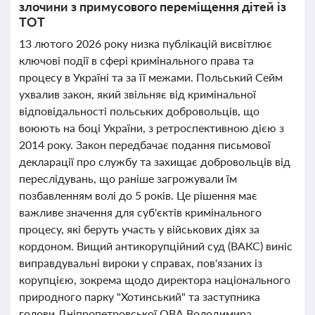
злочини з примусового переміщення дітей із
ТОТ
13 лютого 2026 року низка публікацій висвітлює
ключові події в сфері кримінального права та
процесу в Україні та за її межами. Польський Сейм
ухвалив закон, який звільняє від кримінальної
відповідальності польських добровольців, що
воюють на боці України, з ретроспективною дією з
2014 року. Закон передбачає подання письмової
декларації про службу та захищає добровольців від
переслідувань, що раніше загрожували їм
позбавленням волі до 5 років. Це рішення має
важливе значення для суб'єктів кримінального
процесу, які беруть участь у військових діях за
кордоном. Вищий антикорупційний суд (ВАКС) виніс
виправдувальні вироки у справах, пов'язаних із
корупцією, зокрема щодо директора національного
природного парку "Хотинський" та заступника
голови Дніпропетровської ОВА Володимира